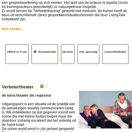
een gespreksoefening op zich nemen. Het spel van de acteurs is daarbij (zoals
bij trainingsacteurs gebruikelijk) zo natuurgetrouw mogelijk.
Er wordt binnen de "Verbetertraining" gewerkt met modules: de trainer heeft de
keus uit verschillende (deel) gesprekken/situaties/vormen die door LivingTale
ontwikkeld zijn.
lees verder...
offerte in 9 sec
documentatie
tarieven
info aanvraag
overzichtsfolder
Verbetertheater
de toeschouwer als regisseur
Uitgangspunt is een situatie uit de praktijk van
de aanwezigen waarbij communiceren lastig
is. Wij ontwikkelen op dat gegeven vooraf een
scene die met kleine foutjes begint maar die
daardoor zodanig escaleert dat het volledig uit
de hand loopt.
De scène wordt eerst in zijn geheel gespeeld.