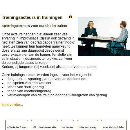
Trainingsacteurs in trainingen
sparringpartners voor cursist èn trainer
Onze acteurs hebben niet alleen zeer veel
ervaring in improvisatie, zij zijn ook getraind in
het laten zien van gedrag dat de trainer ‘nodig’
heeft. Ze kunnen hun handelen nauwkeurig
doseren. Ze zijn daarnaast desgewenst
gesprekspartner van de trainer. Tenslotte zijn
ze in staat om, desnoods ter plekke, zelf voor
de benodigde cases te zorgen.
Kortom, zij fungeren (bij voorkeur) als partner voor de trainer.
Onze trainingsacteurs worden ingezet voor het volgende:
fungeren als sparring-partner voor de deelnemers
het spelen van een karakter
tonen van ‘fout’ gedrag
tonen van voorbeeldgedrag
verlevendigen van de training door het uitvergroten van gedrag
lees verder...
offerte in 9 sec
documentatie
tarieven
info aanvraag
overzichtsfolder