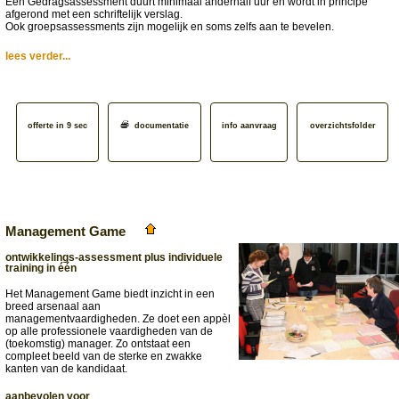
Een Gedragsassessment duurt minimaal anderhalf uur en wordt in principe
afgerond met een schriftelijk verslag.
Ook groepsassessments zijn mogelijk en soms zelfs aan te bevelen.
lees verder...
offerte in 9 sec
documentatie
info aanvraag
overzichtsfolder
Management Game
ontwikkelings-assessment plus individuele
training in één
Het Management Game biedt inzicht in een
breed arsenaal aan
managementvaardigheden. Ze doet een appèl
op alle professionele vaardigheden van de
(toekomstig) manager. Zo ontstaat een
compleet beeld van de sterke en zwakke
kanten van de kandidaat.
aanbevolen voor