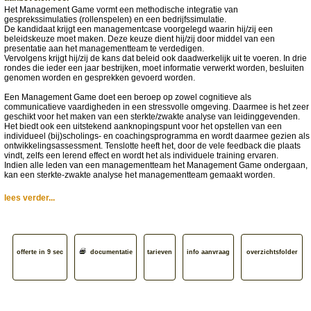
Het Management Game vormt een methodische integratie van
gesprekssimulaties (rollenspelen) en een bedrijfssimulatie.
De kandidaat krijgt een managementcase voorgelegd waarin hij/zij een
beleidskeuze moet maken. Deze keuze dient hij/zij door middel van een
presentatie aan het managementteam te verdedigen.
Vervolgens krijgt hij/zij de kans dat beleid ook daadwerkelijk uit te voeren. In drie
rondes die ieder een jaar bestrijken, moet informatie verwerkt worden, besluiten
genomen worden en gesprekken gevoerd worden.
Een Management Game doet een beroep op zowel cognitieve als
communicatieve vaardigheden in een stressvolle omgeving. Daarmee is het zeer
geschikt voor het maken van een sterkte/zwakte analyse van leidinggevenden.
Het biedt ook een uitstekend aanknopingspunt voor het opstellen van een
individueel (bij)scholings- en coachingsprogramma en wordt daarmee gezien als
ontwikkelingsassessment. Tenslotte heeft het, door de vele feedback die plaats
vindt, zelfs een lerend effect en wordt het als individuele training ervaren.
Indien alle leden van een managementteam het Management Game ondergaan,
kan een sterkte-zwakte analyse het managementteam gemaakt worden.
lees verder...
offerte in 9 sec
documentatie
tarieven
info aanvraag
overzichtsfolder