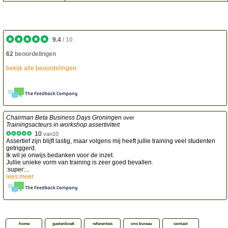
9.4
/
10
62
beoordelingen
bekijk alle beoordelingen:
Chairman Beta Business Days Groningen
over
Trainingsacteurs in workshop assertiviteit
10
van
10
Assertief zijn blijft lastig, maar volgens mij heeft jullie training veel studenten
getriggerd.
Ik wil je onwijs bedanken voor de inzet.
Jullie unieke vorm van training is zeer goed bevallen.
:super:...
lees meer
home
gastenboek
referenties
ons bureau
contact