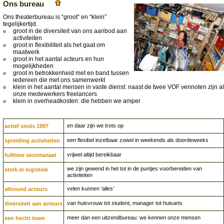
Ons bureau
Ons theaterbureau is “groot” en “klein”
tegelijkertijd.
groot in de diversiteit van ons aanbod aan
activiteiten
groot in flexibiliteit als het gaat om
maatwerk
groot in het aantal acteurs en hun
mogelijkheden
groot in betrokkenheid met en band tussen
iedereen die met ons samenwerkt
klein in het aantal mensen in vaste dienst: naast de twee VOF vennoten zijn al
onze medewerkers freelancers
klein in overheadkosten: die hebben we amper
en daar zijn we trots op
actief sinds 1997
een flexibel inzetbaar zowel in weekends als doordeweeks
spreiding activiteiten
vrijwel altijd bereikbaar
fulltime secretariaat
we zijn gewend in het tot in de puntjes voorbereiden van
sterk in logistiek
activiteiten
velen kunnen ‘alles’
allround acteurs
van huisvrouw tot student, manager tot huisarts
diversiteit aan acteurs
meer dan een uitzendbureau: we
kennen
onze mensen
een hecht team