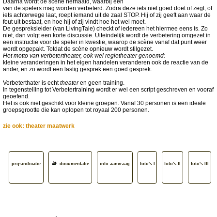
Daarna wordt de scène herhaald, waarbij één
van de spelers mag worden verbeterd. Zodra deze iets niet goed doet of zegt, of
iets achterwege laat, roept iemand uit de zaal STOP. Hij of zij geeft aan waar de
fout uit bestaat, en hoe hij of zij vindt hoe het wel moet.
De gespreksleider (van LivingTale) checkt of iedereen het hiermee eens is. Zo
niet, dan volgt een korte discussie. Uiteindelijk wordt de verbetering omgezet in
een instructie voor de speler in kwestie, waarop de scène vanaf dat punt weer
wordt opgepakt. Totdat de scène opnieuw wordt stilgezet.
Het motto van verbetertheater, ook wel regietheater genoemd:
kleine veranderingen in het eigen handelen veranderen ook de reactie van de
ander, en zo wordt een lastig gesprek een goed gesprek.
Verbeterthater is echt
theater
en geen training.
In tegenstelling tot Verbetertraining wordt er wel een script geschreven en vooraf
geoefend.
Het is ook niet geschikt voor kleine groepen. Vanaf 30 personen is een ideale
groepsgrootte die kan oplopen tot royaal 200 personen.
zie ook: theater maatwerk
prijsindicatie
documentatie
info aanvraag
foto's I
foto's II
foto's III