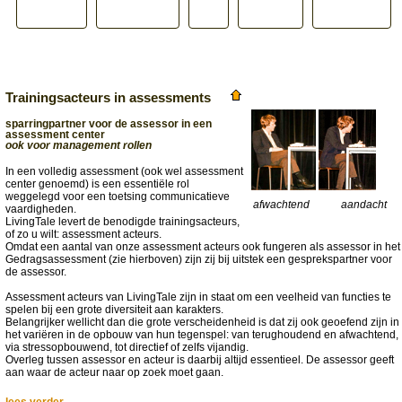
Trainingsacteurs in assessments
sparringpartner voor de assessor in een
assessment center
ook voor management rollen
In een volledig assessment (ook wel assessment
center genoemd) is een essentiële rol
weggelegd voor een toetsing communicatieve
afwachtend
aandacht
vaardigheden.
LivingTale levert de benodigde trainingsacteurs,
of zo u wilt: assessment acteurs.
Omdat een aantal van onze assessment acteurs ook fungeren als assessor in het
Gedragsassessment (zie hierboven) zijn zij bij uitstek een gesprekspartner voor
de assessor.
Assessment acteurs van LivingTale zijn in staat om een veelheid van functies te
spelen bij een grote diversiteit aan karakters.
Belangrijker wellicht dan die grote verscheidenheid is dat zij ook geoefend zijn in
het variëren in de opbouw van hun tegenspel: van terughoudend en afwachtend,
via stressopbouwend, tot directief of zelfs vijandig.
Overleg tussen assessor en acteur is daarbij altijd essentieel. De assessor geeft
aan waar de acteur naar op zoek moet gaan.