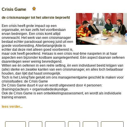
Crisis Game
de crisismanager tot het uiterste beproefd
Een crisis heeft grote impact op een
organisatie, en kan zelfs het voortbestaan
ervan bedreigen. Een crisis komt altijd
onverwacht. Het werk van een crisismanager
bestaat echter paradoxaal genoeg juist uit een
goede voorbereiding. Allerbelangrijkste is
echter dat deze niet alleen goed voorbereid is,
maar ook heeft geoefend. Helaas is een crisis real-time naspelen in al haar
aspecten een bijzonder kostbare aangelegenheid. Eén aspect daarvan oefenen
daarentegen weer weinig bevredigend.
Willen we èn oefenen in een reële setting, èn een individueel beeld krijgen van
(alle) sterke en zwakke kanten van een crisismanager, en alles toch betaalbaar
houden, dan lijkt dat haast onmogelijk.
Toch is het LivingTale gelukt om ons managementgame geschikt te maken voor
crisissituaties: de Crisis Game
De Crisis Game duurt 4 uur en wordt uitgevoerd door 4 personen:
(trainings)acteurs + organisatiedeskundige.
Ook de Crisis Game is een ontwikkelingsassessment, en wordt als individuele
training ervaren.
lees verder...