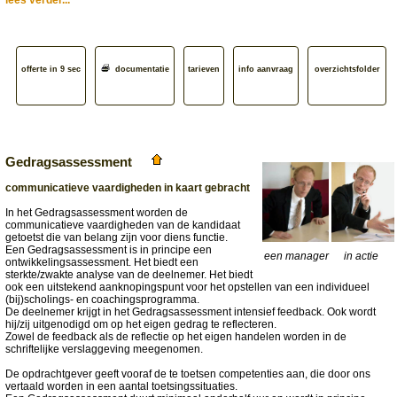
lees verder...
offerte in 9 sec
documentatie
tarieven
info aanvraag
overzichtsfolder
Gedragsassessment
communicatieve vaardigheden in kaart gebracht
In het Gedragsassessment worden de
communicatieve vaardigheden van de kandidaat
getoetst die van belang zijn voor diens functie.
Een Gedragsassessment is in principe een
een manager
in actie
ontwikkelingsassessment. Het biedt een
sterkte/zwakte analyse van de deelnemer. Het biedt
ook een uitstekend aanknopingspunt voor het opstellen van een individueel
(bij)scholings- en coachingsprogramma.
De deelnemer krijgt in het Gedragsassessment intensief feedback. Ook wordt
hij/zij uitgenodigd om op het eigen gedrag te reflecteren.
Zowel de feedback als de reflectie op het eigen handelen worden in de
schriftelijke verslaggeving meegenomen.
De opdrachtgever geeft vooraf de te toetsen competenties aan, die door ons
vertaald worden in een aantal toetsingssituaties.