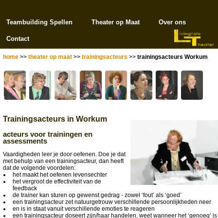
Teambuilding Spellen
Theater op Maat
Over ons
Contact
home
>>
theater op maat
>>
trainingsacteurs
>>
trainingsacteurs Workum
Trainingsacteurs in Workum
acteurs voor trainingen en
assessments
Vaardigheden leer je door oefenen. Doe je dat
met behulp van een trainingsacteur, dan heeft
dat de volgende voordelen:
het maakt het oefenen levensechter
het vergroot de effectiviteit van de
feedback
de trainer kan sturen op gewenst gedrag - zowel ‘fout’ als ‘goed’
een trainingsacteur zet natuurgetrouw verschillende persoonlijkheden neer
en is in staat vanuit verschillende emoties te reageren
een trainingsacteur doseert zijn/haar handelen, weet wanneer het ‘genoeg’ is