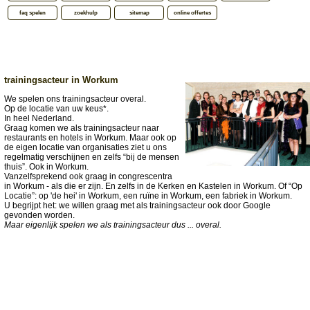
faq spelen
zoekhulp
sitemap
online offertes
trainingsacteur in Workum
We spelen ons trainingsacteur overal.
Op de locatie van uw keus*.
In heel Nederland.
Graag komen we als trainingsacteur naar
restaurants en hotels in Workum. Maar ook op
de eigen locatie van organisaties ziet u ons
regelmatig verschijnen en zelfs “bij de mensen
thuis”. Ook in Workum.
Vanzelfsprekend ook graag in congrescentra
in Workum - als die er zijn. En zelfs in de Kerken en Kastelen in Workum. Of “Op
Locatie”: op 'de hei' in Workum, een ruïne in Workum, een fabriek in Workum.
U begrijpt het: we willen graag met als trainingsacteur ook door Google
gevonden worden.
Maar eigenlijk spelen we als trainingsacteur dus ... overal.