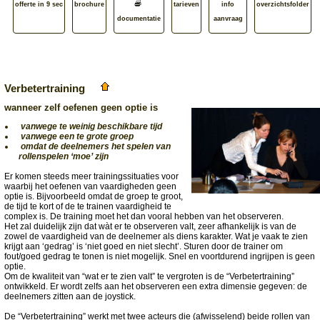
offerte in 9 sec
brochure
tarieven
info
overzichtsfolder
documentatie
aanvraag
Verbetertraining
wanneer zelf oefenen geen optie is
vanwege te weinig beschikbare tijd
vanwege een te grote groep
omdat de deelnemers het spelen van
rollenspelen ‘moe’ zijn
Er komen steeds meer trainingssituaties voor
waarbij het oefenen van vaardigheden geen
optie is. Bijvoorbeeld omdat de groep te groot,
de tijd te kort of de te trainen vaardigheid te
complex is. De training moet het dan vooral hebben van het observeren.
Het zal duidelijk zijn dat wàt er te observeren valt, zeer afhankelijk is van de
zowel de vaardigheid van de deelnemer als diens karakter. Wat je vaak te zien
krijgt aan ‘gedrag’ is ‘niet goed en niet slecht’. Sturen door de trainer om
fout/goed gedrag te tonen is niet mogelijk. Snel en voortdurend ingrijpen is geen
optie.
Om de kwaliteit van “wat er te zien valt” te vergroten is de “Verbetertraining”
ontwikkeld. Er wordt zelfs aan het observeren een extra dimensie gegeven: de
deelnemers zitten aan de joystick.
De “Verbetertraining” werkt met twee acteurs die (afwisselend) beide rollen van