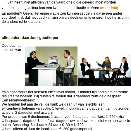
van heeft) niet afleiden van de vaardigheid die geleerd moet worden
een trainingsacteur kan een tweede-kans-situatie creëren
(meer info)
En nadelen? Geen. Het enige wat je zou kunnen zeggen is dat je een ander
voordeel mist: dat het goed kan zijn om als deelnemer te ervaren hoe het is om in
de andere rol te kruipen.
efficiënter, daardoor goedkoper
Doordat het
inzetten van
trainingsacteurs het oefenen effectiever maakt, is minder tijd nodig om hetzelfde
resultaat te boeken. Wij durven te stellen dat u daardoor zelfs geld bespaart.
Een rekenvoorbeeld:
We houden het aan de veilige kant: we gaan uit van ‘slechts’ een
efficiëntieverbetering van 50%. Oftewel: in plaats van 3 dagdelen training zonder
acteurs, 2 dagdelen met acteurs.
Per groepje van 6 deelnemers 1 acteur voor 2 dagdelen: dat kost € 440 extra.
U bespaart 1 dagdeel. U hoeft dat dagdeel uw medewerkers niet van hun werk te
halen. Besparing: 6 x 4 uur = 24 uur x € 30 = € 720.
U bent alleen al door de loonkosten € 280 goedkoper uit.