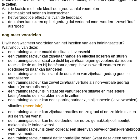
te laten oefenen, dat kun je doen door een trainingsacteur als sparringpartner in
te zetten.
Aan de laatste methode kleeft een groot aantal voordelen:
het maakt het oefenen levensechter
het vergroot de effectiviteit van de feedback
de trainer kan sturen op het gedrag dat vertoond moet worden - zowel ‘fout’
als ‘goed’
nog meer voordelen
U wilt nog wat meer voordelen van het inzetten van een trainingsacteur?
Wat vindt u van deze:
een trainingsacteur maakt de situatie levensecht
een trainingsacteur kan zijn/haar handelen effectief doseren en sturen
een trainingsacteur staat zo dicht bij zijn/haar eigen gevoelens dat iedere
reactie die de ander bij hem/haar oproept bewust wordt ervaren en er
(gedoseerd) naar kan handelen
een trainingsacteur is in staat de oorzaken van zijn/haar gedrag goed te
verbaliseren
een trainingsacteur kan zowel zijn/haar verbale als non-verbale gedrag
sturen (en verbaliseren)
een trainingsacteur is in staat om vanuit iedere situatie en met iedere
lading/emotie een ‘karakter’ neer te zetten
een trainingsacteur kan een sparringpartner zijn bij concrete (te verwachten)
situaties
(meer info)
een trainingsacteur kan zijn/haar reacties net zo groot of net zo klein maken
als de trainer wenst
een trainingsacteur kan het de deelnemer net zo gemakkelijk of moeilijk
maken als de trainer wenst
een trainingsacteur is geen collega: een sfeer van ouwe-jongens-krentebrood
wordt vermeden
een trainingsacteur maakt dat inhoudelijke zaken (waar deze geen verstand