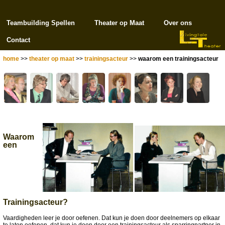
Teambuilding Spellen
Theater op Maat
Over ons
Contact
home
>>
theater op maat
>>
trainingsacteur
>>
waarom een trainingsacteur
Waarom
een
Trainingsacteur?
Vaardigheden leer je door oefenen. Dat kun je doen door deelnemers op elkaar