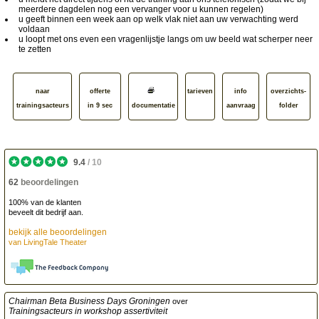
meerdere dagdelen nog een vervanger voor u kunnen regelen)
u geeft binnen een week aan op welk vlak niet aan uw verwachting werd
voldaan
u loopt met ons even een vragenlijstje langs om uw beeld wat scherper neer
te zetten
naar
offerte
tarieven
info
overzichts­
trainingsacteurs
in 9 sec
documentatie
aanvraag
folder
9.4
/
10
62
beoordelingen
100% van de klanten
beveelt dit bedrijf aan.
bekijk alle beoordelingen
van
LivingTale Theater
Chairman Beta Business Days Groningen
over
Trainingsacteurs in workshop assertiviteit