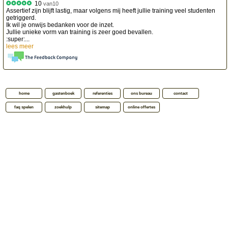
10
van
10
Assertief zijn blijft lastig, maar volgens mij heeft jullie training veel studenten
getriggerd.
Ik wil je onwijs bedanken voor de inzet.
Jullie unieke vorm van training is zeer goed bevallen.
:super:...
lees meer
home
gastenboek
referenties
ons bureau
contact
faq spelen
zoekhulp
sitemap
online offertes