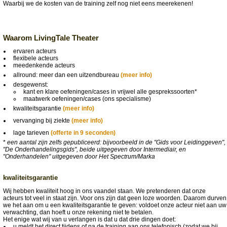
Waarbij we de kosten van de training zelf nog niet eens meerekenen!
Waarom LivingTale Theater
ervaren acteurs
flexibele acteurs
meedenkende acteurs
allround: meer dan een uitzendbureau
(meer info)
desgewenst:
kant en klare oefeningen/cases in vrijwel alle gesprekssoorten*
maatwerk oefeningen/cases (ons specialisme)
kwaliteitsgarantie
(meer info)
vervanging bij ziekte
(meer info)
lage tarieven
(offerte in 9 seconden)
*
een aantal zijn zelfs gepubliceerd: bijvoorbeeld in de "Gids voor Leidinggeven",
"De Onderhandelingsgids", beide uitgegeven door Intermediair, en
"Onderhandelen" uitgegeven door Het Spectrum/Marka
kwaliteitsgarantie
Wij hebben kwaliteit hoog in ons vaandel staan. We pretenderen dat onze
acteurs tot veel in staat zijn. Voor ons zijn dat geen loze woorden. Daarom durven
we het aan om u een kwaliteitsgarantie te geven: voldoet onze acteur niet aan uw
verwachting, dan hoeft u onze rekening niet te betalen.
Het enige wat wij van u verlangen is dat u dat drie dingen doet:
u meldt het direct tijdens of na de training aan ons telefonisch (zodat we bij