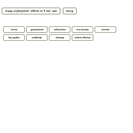
home
gastenboek
referenties
ons bureau
contact
faq spelen
zoekhulp
sitemap
online offertes