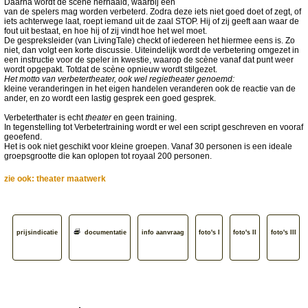
Daarna wordt de scène herhaald, waarbij één
van de spelers mag worden verbeterd. Zodra deze iets niet goed doet of zegt, of
iets achterwege laat, roept iemand uit de zaal STOP. Hij of zij geeft aan waar de
fout uit bestaat, en hoe hij of zij vindt hoe het wel moet.
De gespreksleider (van LivingTale) checkt of iedereen het hiermee eens is. Zo
niet, dan volgt een korte discussie. Uiteindelijk wordt de verbetering omgezet in
een instructie voor de speler in kwestie, waarop de scène vanaf dat punt weer
wordt opgepakt. Totdat de scène opnieuw wordt stilgezet.
Het motto van verbetertheater, ook wel regietheater genoemd:
kleine veranderingen in het eigen handelen veranderen ook de reactie van de
ander, en zo wordt een lastig gesprek een goed gesprek.
Verbeterthater is echt
theater
en geen training.
In tegenstelling tot Verbetertraining wordt er wel een script geschreven en vooraf
geoefend.
Het is ook niet geschikt voor kleine groepen. Vanaf 30 personen is een ideale
groepsgrootte die kan oplopen tot royaal 200 personen.
zie ook: theater maatwerk
prijsindicatie
documentatie
info aanvraag
foto's I
foto's II
foto's III