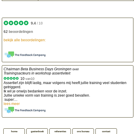
9.4
/
10
62
beoordelingen
bekijk alle beoordelingen:
Chairman Beta Business Days Groningen
over
Trainingsacteurs in workshop assertiviteit
10
van
10
Assertief zijn blijft lastig, maar volgens mij heeft jullie training veel studenten
getriggerd.
Ik wil je onwijs bedanken voor de inzet.
Jullie unieke vorm van training is zeer goed bevallen.
:super:...
lees meer
home
gastenboek
referenties
ons bureau
contact