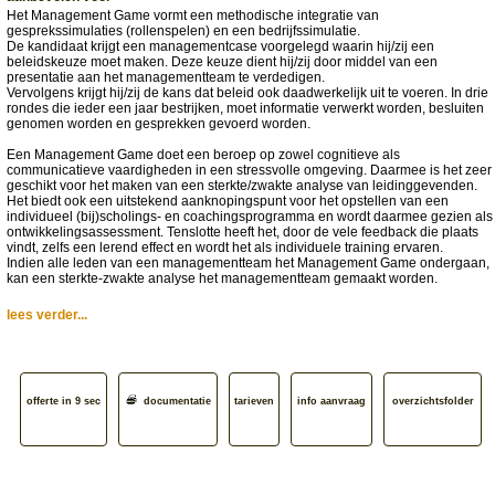
Het Management Game vormt een methodische integratie van
gesprekssimulaties (rollenspelen) en een bedrijfssimulatie.
De kandidaat krijgt een managementcase voorgelegd waarin hij/zij een
beleidskeuze moet maken. Deze keuze dient hij/zij door middel van een
presentatie aan het managementteam te verdedigen.
Vervolgens krijgt hij/zij de kans dat beleid ook daadwerkelijk uit te voeren. In drie
rondes die ieder een jaar bestrijken, moet informatie verwerkt worden, besluiten
genomen worden en gesprekken gevoerd worden.
Een Management Game doet een beroep op zowel cognitieve als
communicatieve vaardigheden in een stressvolle omgeving. Daarmee is het zeer
geschikt voor het maken van een sterkte/zwakte analyse van leidinggevenden.
Het biedt ook een uitstekend aanknopingspunt voor het opstellen van een
individueel (bij)scholings- en coachingsprogramma en wordt daarmee gezien als
ontwikkelingsassessment. Tenslotte heeft het, door de vele feedback die plaats
vindt, zelfs een lerend effect en wordt het als individuele training ervaren.
Indien alle leden van een managementteam het Management Game ondergaan,
kan een sterkte-zwakte analyse het managementteam gemaakt worden.
lees verder...
offerte in 9 sec
documentatie
tarieven
info aanvraag
overzichtsfolder