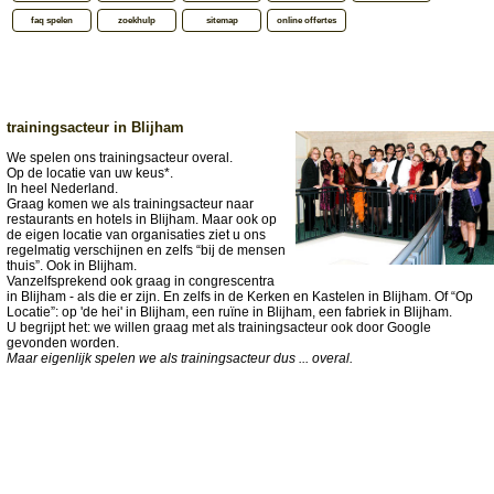
faq spelen
zoekhulp
sitemap
online offertes
trainingsacteur in Blijham
We spelen ons trainingsacteur overal.
Op de locatie van uw keus*.
In heel Nederland.
Graag komen we als trainingsacteur naar
restaurants en hotels in Blijham. Maar ook op
de eigen locatie van organisaties ziet u ons
regelmatig verschijnen en zelfs “bij de mensen
thuis”. Ook in Blijham.
Vanzelfsprekend ook graag in congrescentra
in Blijham - als die er zijn. En zelfs in de Kerken en Kastelen in Blijham. Of “Op
Locatie”: op 'de hei' in Blijham, een ruïne in Blijham, een fabriek in Blijham.
U begrijpt het: we willen graag met als trainingsacteur ook door Google
gevonden worden.
Maar eigenlijk spelen we als trainingsacteur dus ... overal.