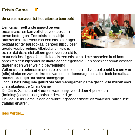
Crisis Game
de crisismanager tot het uiterste beproefd
Een crisis heeft grote impact op een
organisatie, en kan zelfs het voortbestaan
ervan bedreigen. Een crisis komt altijd
onverwacht. Het werk van een crisismanager
bestaat echter paradoxaal genoeg juist uit een
goede voorbereiding. Allerbelangrijkste is
echter dat deze niet alleen goed voorbereid is,
maar ook heeft geoefend. Helaas is een crisis real-time naspelen in al haar
aspecten een bijzonder kostbare aangelegenheid. Eén aspect daarvan oefenen
daarentegen weer weinig bevredigend.
Willen we èn oefenen in een reële setting, èn een individueel beeld krijgen van
(alle) sterke en zwakke kanten van een crisismanager, en alles toch betaalbaar
houden, dan lijkt dat haast onmogelijk.
Toch is het LivingTale gelukt om ons managementgame geschikt te maken voor
crisissituaties: de Crisis Game
De Crisis Game duurt 4 uur en wordt uitgevoerd door 4 personen:
(trainings)acteurs + organisatiedeskundige.
Ook de Crisis Game is een ontwikkelingsassessment, en wordt als individuele
training ervaren.
lees verder...