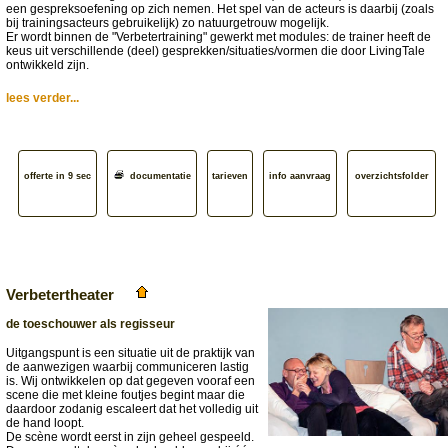
een gespreksoefening op zich nemen. Het spel van de acteurs is daarbij (zoals
bij trainingsacteurs gebruikelijk) zo natuurgetrouw mogelijk.
Er wordt binnen de "Verbetertraining" gewerkt met modules: de trainer heeft de
keus uit verschillende (deel) gesprekken/situaties/vormen die door LivingTale
ontwikkeld zijn.
lees verder...
offerte in 9 sec
documentatie
tarieven
info aanvraag
overzichtsfolder
Verbetertheater
de toeschouwer als regisseur
Uitgangspunt is een situatie uit de praktijk van
de aanwezigen waarbij communiceren lastig
is. Wij ontwikkelen op dat gegeven vooraf een
scene die met kleine foutjes begint maar die
daardoor zodanig escaleert dat het volledig uit
de hand loopt.
De scène wordt eerst in zijn geheel gespeeld.