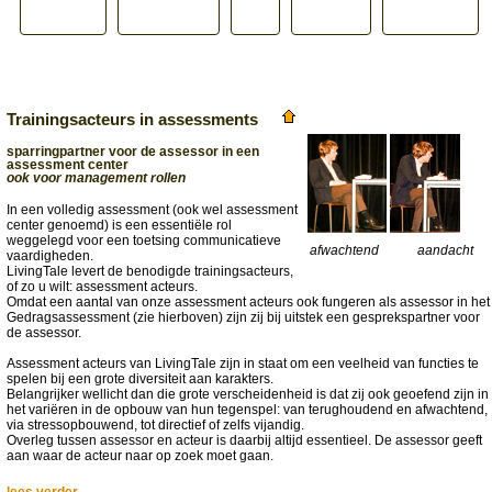
Trainingsacteurs in assessments
sparringpartner voor de assessor in een
assessment center
ook voor management rollen
In een volledig assessment (ook wel assessment
center genoemd) is een essentiële rol
weggelegd voor een toetsing communicatieve
afwachtend
aandacht
vaardigheden.
LivingTale levert de benodigde trainingsacteurs,
of zo u wilt: assessment acteurs.
Omdat een aantal van onze assessment acteurs ook fungeren als assessor in het
Gedragsassessment (zie hierboven) zijn zij bij uitstek een gesprekspartner voor
de assessor.
Assessment acteurs van LivingTale zijn in staat om een veelheid van functies te
spelen bij een grote diversiteit aan karakters.
Belangrijker wellicht dan die grote verscheidenheid is dat zij ook geoefend zijn in
het variëren in de opbouw van hun tegenspel: van terughoudend en afwachtend,
via stressopbouwend, tot directief of zelfs vijandig.
Overleg tussen assessor en acteur is daarbij altijd essentieel. De assessor geeft
aan waar de acteur naar op zoek moet gaan.