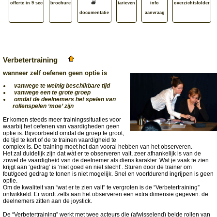
offerte in 9 sec
brochure
tarieven
info
overzichtsfolder
documentatie
aanvraag
Verbetertraining
wanneer zelf oefenen geen optie is
vanwege te weinig beschikbare tijd
vanwege een te grote groep
omdat de deelnemers het spelen van
rollenspelen ‘moe’ zijn
Er komen steeds meer trainingssituaties voor
waarbij het oefenen van vaardigheden geen
optie is. Bijvoorbeeld omdat de groep te groot,
de tijd te kort of de te trainen vaardigheid te
complex is. De training moet het dan vooral hebben van het observeren.
Het zal duidelijk zijn dat wàt er te observeren valt, zeer afhankelijk is van de
zowel de vaardigheid van de deelnemer als diens karakter. Wat je vaak te zien
krijgt aan ‘gedrag’ is ‘niet goed en niet slecht’. Sturen door de trainer om
fout/goed gedrag te tonen is niet mogelijk. Snel en voortdurend ingrijpen is geen
optie.
Om de kwaliteit van “wat er te zien valt” te vergroten is de “Verbetertraining”
ontwikkeld. Er wordt zelfs aan het observeren een extra dimensie gegeven: de
deelnemers zitten aan de joystick.
De “Verbetertraining” werkt met twee acteurs die (afwisselend) beide rollen van