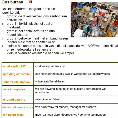
Ons bureau
Ons theaterbureau is “groot” en “klein”
tegelijkertijd.
groot in de diversiteit van ons aanbod aan
activiteiten
groot in flexibiliteit als het gaat om
maatwerk
groot in het aantal acteurs en hun
mogelijkheden
groot in betrokkenheid met en band tussen
iedereen die met ons samenwerkt
klein in het aantal mensen in vaste dienst: naast de twee VOF vennoten zijn al
onze medewerkers freelancers
klein in overheadkosten: die hebben we amper
en daar zijn we trots op
actief sinds 1997
een flexibel inzetbaar zowel in weekends als doordeweeks
spreiding activiteiten
vrijwel altijd bereikbaar
fulltime secretariaat
we zijn gewend in het tot in de puntjes voorbereiden van
sterk in logistiek
activiteiten
velen kunnen ‘alles’
allround acteurs
van huisvrouw tot student, manager tot huisarts
diversiteit aan acteurs
meer dan een uitzendbureau: we
kennen
onze mensen
een hecht team