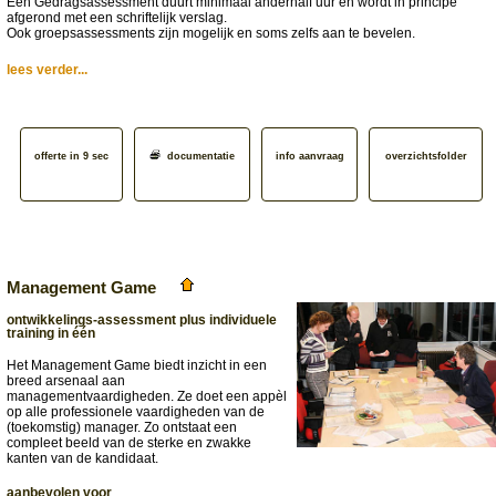
Een Gedragsassessment duurt minimaal anderhalf uur en wordt in principe
afgerond met een schriftelijk verslag.
Ook groepsassessments zijn mogelijk en soms zelfs aan te bevelen.
lees verder...
offerte in 9 sec
documentatie
info aanvraag
overzichtsfolder
Management Game
ontwikkelings-assessment plus individuele
training in één
Het Management Game biedt inzicht in een
breed arsenaal aan
managementvaardigheden. Ze doet een appèl
op alle professionele vaardigheden van de
(toekomstig) manager. Zo ontstaat een
compleet beeld van de sterke en zwakke
kanten van de kandidaat.
aanbevolen voor