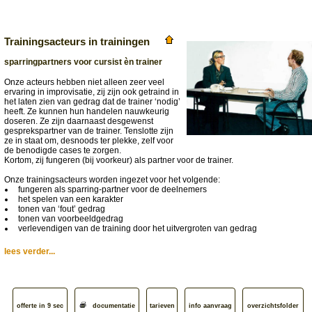
Trainingsacteurs in trainingen
sparringpartners voor cursist èn trainer
Onze acteurs hebben niet alleen zeer veel
ervaring in improvisatie, zij zijn ook getraind in
het laten zien van gedrag dat de trainer ‘nodig’
heeft. Ze kunnen hun handelen nauwkeurig
doseren. Ze zijn daarnaast desgewenst
gesprekspartner van de trainer. Tenslotte zijn
ze in staat om, desnoods ter plekke, zelf voor
de benodigde cases te zorgen.
Kortom, zij fungeren (bij voorkeur) als partner voor de trainer.
Onze trainingsacteurs worden ingezet voor het volgende:
fungeren als sparring-partner voor de deelnemers
het spelen van een karakter
tonen van ‘fout’ gedrag
tonen van voorbeeldgedrag
verlevendigen van de training door het uitvergroten van gedrag
lees verder...
offerte in 9 sec
documentatie
tarieven
info aanvraag
overzichtsfolder