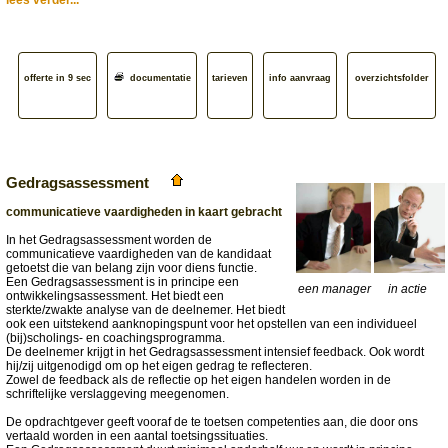
lees verder...
offerte in 9 sec
documentatie
tarieven
info aanvraag
overzichtsfolder
Gedragsassessment
communicatieve vaardigheden in kaart gebracht
In het Gedragsassessment worden de
communicatieve vaardigheden van de kandidaat
getoetst die van belang zijn voor diens functie.
Een Gedragsassessment is in principe een
een manager
in actie
ontwikkelingsassessment. Het biedt een
sterkte/zwakte analyse van de deelnemer. Het biedt
ook een uitstekend aanknopingspunt voor het opstellen van een individueel
(bij)scholings- en coachingsprogramma.
De deelnemer krijgt in het Gedragsassessment intensief feedback. Ook wordt
hij/zij uitgenodigd om op het eigen gedrag te reflecteren.
Zowel de feedback als de reflectie op het eigen handelen worden in de
schriftelijke verslaggeving meegenomen.
De opdrachtgever geeft vooraf de te toetsen competenties aan, die door ons
vertaald worden in een aantal toetsingssituaties.