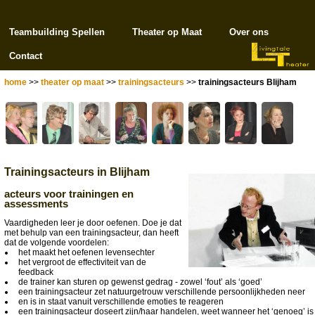
Teambuilding Spellen
Theater op Maat
Over ons
Contact
home
>>
theater op maat
>>
trainingsacteurs
>>
trainingsacteurs Blijham
Trainingsacteurs in Blijham
acteurs voor trainingen en
assessments
Vaardigheden leer je door oefenen. Doe je dat
met behulp van een trainingsacteur, dan heeft
dat de volgende voordelen:
het maakt het oefenen levensechter
het vergroot de effectiviteit van de
feedback
de trainer kan sturen op gewenst gedrag - zowel ‘fout’ als ‘goed’
een trainingsacteur zet natuurgetrouw verschillende persoonlijkheden neer
en is in staat vanuit verschillende emoties te reageren
een trainingsacteur doseert zijn/haar handelen, weet wanneer het ‘genoeg’ is