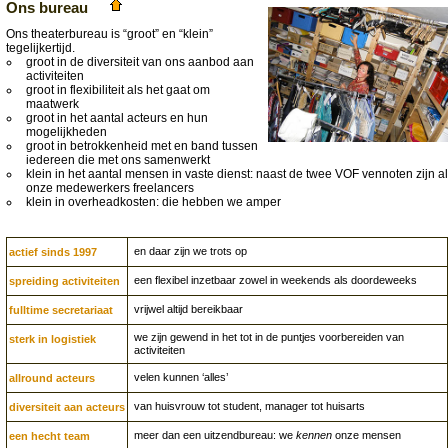
Ons bureau
Ons theaterbureau is “groot” en “klein”
tegelijkertijd.
groot in de diversiteit van ons aanbod aan
activiteiten
groot in flexibiliteit als het gaat om
maatwerk
groot in het aantal acteurs en hun
mogelijkheden
groot in betrokkenheid met en band tussen
iedereen die met ons samenwerkt
klein in het aantal mensen in vaste dienst: naast de twee VOF vennoten zijn al
onze medewerkers freelancers
klein in overheadkosten: die hebben we amper
en daar zijn we trots op
actief sinds 1997
een flexibel inzetbaar zowel in weekends als doordeweeks
spreiding activiteiten
vrijwel altijd bereikbaar
fulltime secretariaat
we zijn gewend in het tot in de puntjes voorbereiden van
sterk in logistiek
activiteiten
velen kunnen ‘alles’
allround acteurs
van huisvrouw tot student, manager tot huisarts
diversiteit aan acteurs
meer dan een uitzendbureau: we
kennen
onze mensen
een hecht team