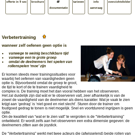
offerte in 9 sec
brochure
tarieven
info
overzichtsfolder
documentatie
aanvraag
Verbetertraining
wanneer zelf oefenen geen optie is
vanwege te weinig beschikbare tijd
vanwege een te grote groep
omdat de deelnemers het spelen van
rollenspelen ‘moe’ zijn
Er komen steeds meer trainingssituaties voor
waarbij het oefenen van vaardigheden geen
optie is. Bijvoorbeeld omdat de groep te groot,
de tijd te kort of de te trainen vaardigheid te
complex is. De training moet het dan vooral hebben van het observeren.
Het zal duidelijk zijn dat wàt er te observeren valt, zeer afhankelijk is van de
zowel de vaardigheid van de deelnemer als diens karakter. Wat je vaak te zien
krijgt aan ‘gedrag’ is ‘niet goed en niet slecht’. Sturen door de trainer om
fout/goed gedrag te tonen is niet mogelijk. Snel en voortdurend ingrijpen is geen
optie.
Om de kwaliteit van “wat er te zien valt” te vergroten is de “Verbetertraining”
ontwikkeld. Er wordt zelfs aan het observeren een extra dimensie gegeven: de
deelnemers zitten aan de joystick.
De “Verbetertraining” werkt met twee acteurs die (afwisselend) beide rollen van