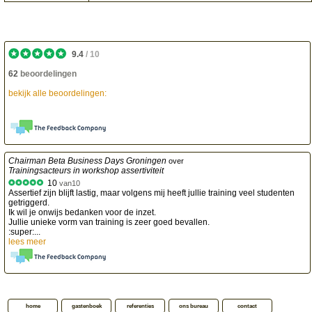
9.4
/
10
62
beoordelingen
bekijk alle beoordelingen:
Chairman Beta Business Days Groningen
over
Trainingsacteurs in workshop assertiviteit
10
van
10
Assertief zijn blijft lastig, maar volgens mij heeft jullie training veel studenten
getriggerd.
Ik wil je onwijs bedanken voor de inzet.
Jullie unieke vorm van training is zeer goed bevallen.
:super:...
lees meer
home
gastenboek
referenties
ons bureau
contact