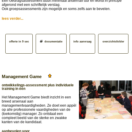
Een Gedragsassessment duurt minimaal anderhalf uur en wordt in principe
afgerond met een schriftelijk verslag.
Ook groepsassessments zijn mogelijk en soms zelfs aan te bevelen.
lees verder...
offerte in 9 sec
documentatie
info aanvraag
overzichtsfolder
Management Game
ontwikkelings-assessment plus individuele
training in één
Het Management Game biedt inzicht in een
breed arsenaal aan
managementvaardigheden. Ze doet een appèl
op alle professionele vaardigheden van de
(toekomstig) manager. Zo ontstaat een
compleet beeld van de sterke en zwakke
kanten van de kandidaat.
aanbevolen voor