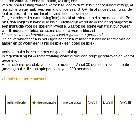
Daarna wordt de scène herhaald, waarbij één
van de spelers mag worden verbeterd. Zodra deze iets niet goed doet of zegt, of
iets achterwege laat, roept iemand uit de zaal STOP. Hij of zij geeft aan waar de
fout uit bestaat, en hoe hij of zij vindt hoe het wel moet.
De gespreksleider (van LivingTale) checkt of iedereen het hiermee eens is. Zo
niet, dan volgt een korte discussie. Uiteindelijk wordt de verbetering omgezet in
een instructie voor de speler in kwestie, waarop de scène vanaf dat punt weer
wordt opgepakt. Totdat de scène opnieuw wordt stilgezet.
Het motto van verbetertheater, ook wel regietheater genoemd:
kleine veranderingen in het eigen handelen veranderen ook de reactie van de
ander, en zo wordt een lastig gesprek een goed gesprek.
Verbeterthater is echt
theater
en geen training.
In tegenstelling tot Verbetertraining wordt er wel een script geschreven en vooraf
geoefend.
Het is ook niet geschikt voor kleine groepen. Vanaf 30 personen is een ideale
groepsgrootte die kan oplopen tot royaal 200 personen.
zie ook: theater maatwerk
prijsindicatie
documentatie
info aanvraag
foto's I
foto's II
foto's III