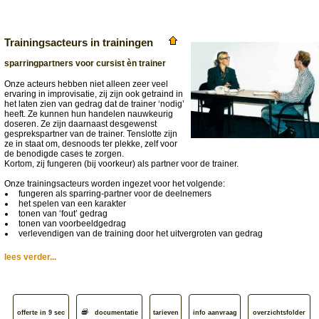
Trainingsacteurs in trainingen
sparringpartners voor cursist èn trainer
Onze acteurs hebben niet alleen zeer veel
ervaring in improvisatie, zij zijn ook getraind in
het laten zien van gedrag dat de trainer ‘nodig’
heeft. Ze kunnen hun handelen nauwkeurig
doseren. Ze zijn daarnaast desgewenst
gesprekspartner van de trainer. Tenslotte zijn
ze in staat om, desnoods ter plekke, zelf voor
de benodigde cases te zorgen.
Kortom, zij fungeren (bij voorkeur) als partner voor de trainer.
Onze trainingsacteurs worden ingezet voor het volgende:
fungeren als sparring-partner voor de deelnemers
het spelen van een karakter
tonen van ‘fout’ gedrag
tonen van voorbeeldgedrag
verlevendigen van de training door het uitvergroten van gedrag
lees verder...
offerte in 9 sec
documentatie
tarieven
info aanvraag
overzichtsfolder