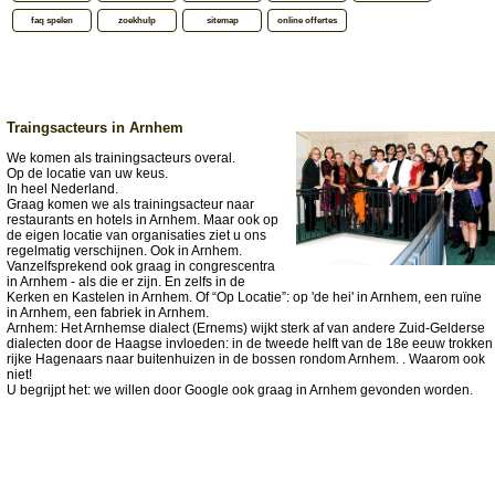
faq spelen
zoekhulp
sitemap
online offertes
Traingsacteurs in Arnhem
We komen als trainingsacteurs overal.
Op de locatie van uw keus.
In heel Nederland.
Graag komen we als trainingsacteur naar
restaurants en hotels in Arnhem. Maar ook op
de eigen locatie van organisaties ziet u ons
regelmatig verschijnen. Ook in Arnhem.
Vanzelfsprekend ook graag in congrescentra
in Arnhem - als die er zijn. En zelfs in de
Kerken en Kastelen in Arnhem. Of “Op Locatie”: op 'de hei' in Arnhem, een ruïne
in Arnhem, een fabriek in Arnhem.
Arnhem: Het Arnhemse dialect (Ernems) wijkt sterk af van andere Zuid-Gelderse
dialecten door de Haagse invloeden: in de tweede helft van de 18e eeuw trokken
rijke Hagenaars naar buitenhuizen in de bossen rondom Arnhem. . Waarom ook
niet!
U begrijpt het: we willen door Google ook graag in Arnhem gevonden worden.