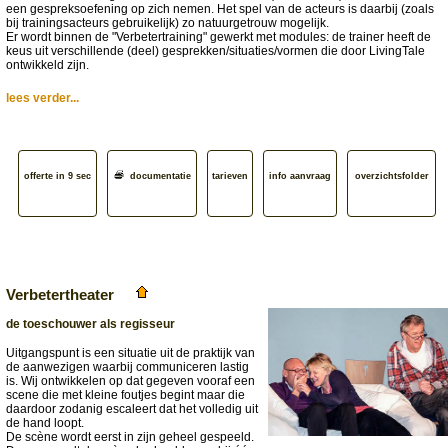
een gespreksoefening op zich nemen. Het spel van de acteurs is daarbij (zoals
bij trainingsacteurs gebruikelijk) zo natuurgetrouw mogelijk.
Er wordt binnen de "Verbetertraining" gewerkt met modules: de trainer heeft de
keus uit verschillende (deel) gesprekken/situaties/vormen die door LivingTale
ontwikkeld zijn.
lees verder...
offerte in 9 sec
documentatie
tarieven
info aanvraag
overzichtsfolder
Verbetertheater
de toeschouwer als regisseur
Uitgangspunt is een situatie uit de praktijk van
de aanwezigen waarbij communiceren lastig
is. Wij ontwikkelen op dat gegeven vooraf een
scene die met kleine foutjes begint maar die
daardoor zodanig escaleert dat het volledig uit
de hand loopt.
De scène wordt eerst in zijn geheel gespeeld.