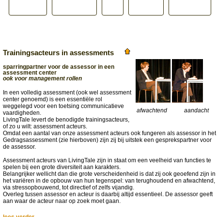
Trainingsacteurs in assessments
sparringpartner voor de assessor in een
assessment center
ook voor management rollen
In een volledig assessment (ook wel assessment
center genoemd) is een essentiële rol
weggelegd voor een toetsing communicatieve
afwachtend
aandacht
vaardigheden.
LivingTale levert de benodigde trainingsacteurs,
of zo u wilt: assessment acteurs.
Omdat een aantal van onze assessment acteurs ook fungeren als assessor in het
Gedragsassessment (zie hierboven) zijn zij bij uitstek een gesprekspartner voor
de assessor.
Assessment acteurs van LivingTale zijn in staat om een veelheid van functies te
spelen bij een grote diversiteit aan karakters.
Belangrijker wellicht dan die grote verscheidenheid is dat zij ook geoefend zijn in
het variëren in de opbouw van hun tegenspel: van terughoudend en afwachtend,
via stressopbouwend, tot directief of zelfs vijandig.
Overleg tussen assessor en acteur is daarbij altijd essentieel. De assessor geeft
aan waar de acteur naar op zoek moet gaan.