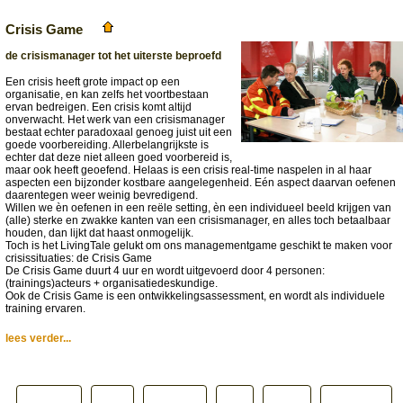
Crisis Game
de crisismanager tot het uiterste beproefd
Een crisis heeft grote impact op een
organisatie, en kan zelfs het voortbestaan
ervan bedreigen. Een crisis komt altijd
onverwacht. Het werk van een crisismanager
bestaat echter paradoxaal genoeg juist uit een
goede voorbereiding. Allerbelangrijkste is
echter dat deze niet alleen goed voorbereid is,
maar ook heeft geoefend. Helaas is een crisis real-time naspelen in al haar
aspecten een bijzonder kostbare aangelegenheid. Eén aspect daarvan oefenen
daarentegen weer weinig bevredigend.
Willen we èn oefenen in een reële setting, èn een individueel beeld krijgen van
(alle) sterke en zwakke kanten van een crisismanager, en alles toch betaalbaar
houden, dan lijkt dat haast onmogelijk.
Toch is het LivingTale gelukt om ons managementgame geschikt te maken voor
crisissituaties: de Crisis Game
De Crisis Game duurt 4 uur en wordt uitgevoerd door 4 personen:
(trainings)acteurs + organisatiedeskundige.
Ook de Crisis Game is een ontwikkelingsassessment, en wordt als individuele
training ervaren.
lees verder...