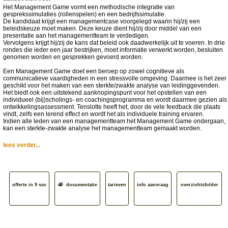
Het Management Game vormt een methodische integratie van
gesprekssimulaties (rollenspelen) en een bedrijfssimulatie.
De kandidaat krijgt een managementcase voorgelegd waarin hij/zij een
beleidskeuze moet maken. Deze keuze dient hij/zij door middel van een
presentatie aan het managementteam te verdedigen.
Vervolgens krijgt hij/zij de kans dat beleid ook daadwerkelijk uit te voeren. In drie
rondes die ieder een jaar bestrijken, moet informatie verwerkt worden, besluiten
genomen worden en gesprekken gevoerd worden.
Een Management Game doet een beroep op zowel cognitieve als
communicatieve vaardigheden in een stressvolle omgeving. Daarmee is het zeer
geschikt voor het maken van een sterkte/zwakte analyse van leidinggevenden.
Het biedt ook een uitstekend aanknopingspunt voor het opstellen van een
individueel (bij)scholings- en coachingsprogramma en wordt daarmee gezien als
ontwikkelingsassessment. Tenslotte heeft het, door de vele feedback die plaats
vindt, zelfs een lerend effect en wordt het als individuele training ervaren.
Indien alle leden van een managementteam het Management Game ondergaan,
kan een sterkte-zwakte analyse het managementteam gemaakt worden.
lees verder...
offerte in 9 sec
documentatie
tarieven
info aanvraag
overzichtsfolder