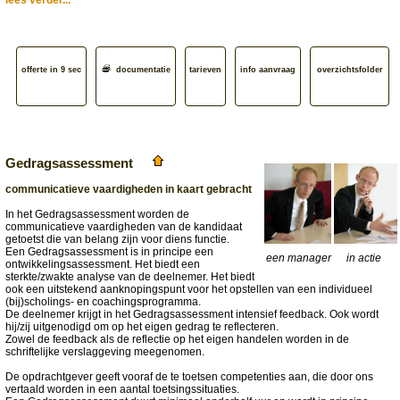
lees verder...
offerte in 9 sec
documentatie
tarieven
info aanvraag
overzichtsfolder
Gedragsassessment
communicatieve vaardigheden in kaart gebracht
In het Gedragsassessment worden de
communicatieve vaardigheden van de kandidaat
getoetst die van belang zijn voor diens functie.
Een Gedragsassessment is in principe een
een manager
in actie
ontwikkelingsassessment. Het biedt een
sterkte/zwakte analyse van de deelnemer. Het biedt
ook een uitstekend aanknopingspunt voor het opstellen van een individueel
(bij)scholings- en coachingsprogramma.
De deelnemer krijgt in het Gedragsassessment intensief feedback. Ook wordt
hij/zij uitgenodigd om op het eigen gedrag te reflecteren.
Zowel de feedback als de reflectie op het eigen handelen worden in de
schriftelijke verslaggeving meegenomen.
De opdrachtgever geeft vooraf de te toetsen competenties aan, die door ons
vertaald worden in een aantal toetsingssituaties.