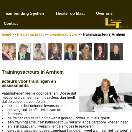
Teambuilding Spellen
Theater op Maat
Over ons
Contact
home
>>
theater op maat
>>
trainingsacteurs
>>
trainingsacteurs Arnhem
Trainingsacteurs in Arnhem
acteurs voor trainingen en
assessments
Vaardigheden leer je door oefenen. Doe je dat
met behulp van een trainingsacteur, dan heeft
dat de volgende voordelen:
het maakt het oefenen levensechter
het vergroot de effectiviteit van de
feedback
de trainer kan sturen op gewenst gedrag - zowel ‘fout’ als ‘goed’
een trainingsacteur zet natuurgetrouw verschillende persoonlijkheden neer
en is in staat vanuit verschillende emoties te reageren
een trainingsacteur doseert zijn/haar handelen, weet wanneer het ‘genoeg’ is