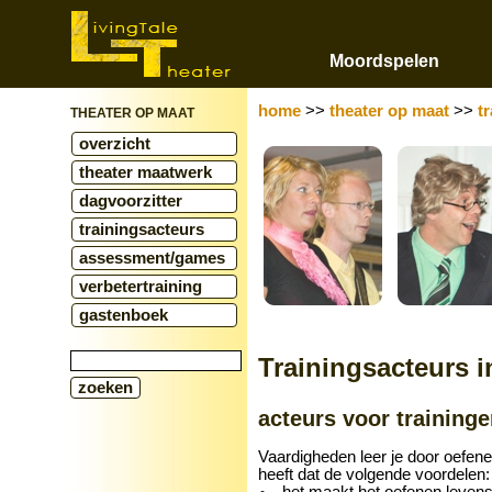
Moordspelen
home
>>
theater op maat
>>
t
THEATER OP MAAT
overzicht
theater maatwerk
dagvoorzitter
trainingsacteurs
assessment/games
verbetertraining
gastenboek
Trainingsacteurs i
acteurs voor training
Vaardigheden leer je door oefene
heeft dat de volgende voordelen:
het maakt het oefenen leven