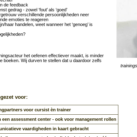
van de feedback
st gedrag - zowel ‘fout’ als ‘goed’
urgetrouw verschillende persoonlijkheden neer
lende emoties te reageren
ijn/haar handelen, weet wanneer het ‘genoeg’ is
ogelijkheden?
iningsacteur het oefenen effectiever maakt, is minder
te boeken. Wij durven te stellen dat u daardoor zelfs
training
ngezet voor:
ngpartners voor cursist èn trainer
 een assessment center - ook voor management rollen
icatieve vaardigheden in kaart gebracht