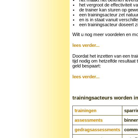
het vergroot de effectiviteit 
de trainer kan sturen op gewen
een trainingsacteur zet natu
en is in staat vanuit verschil
een trainingsacteur doseert z
Wilt u nog meer voordelen en m
lees verder...
Doordat het inzetten van een tra
tijd nodig om hetzelfde resultaat 
geld bespaart:
lees verder...
trainingsacteurs worden i
trainingen
sparri
assessments
binnen
gedragsassessments
commun