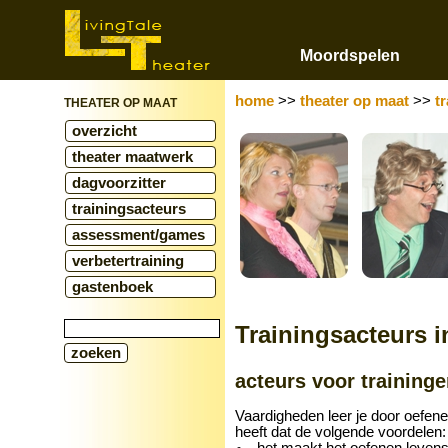
Moordspelen
home
>>
theater op maat
>>
t
THEATER OP MAAT
overzicht
theater maatwerk
dagvoorzitter
trainingsacteurs
assessment/games
verbetertraining
gastenboek
Trainingsacteurs 
acteurs voor training
Vaardigheden leer je door oefene
heeft dat de volgende voordelen:
het maakt het oefenen leven