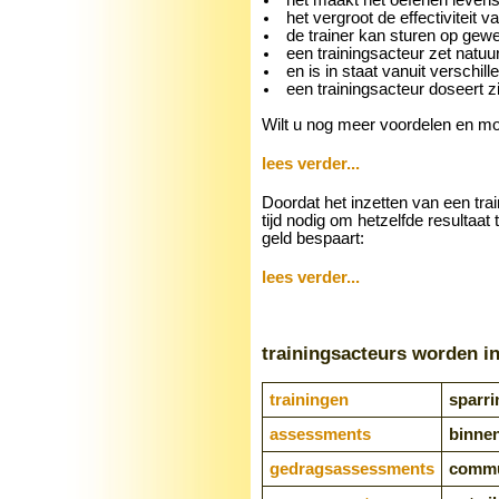
het vergroot de effectiviteit 
de trainer kan sturen op gewen
een trainingsacteur zet natu
en is in staat vanuit verschil
een trainingsacteur doseert z
Wilt u nog meer voordelen en m
lees verder...
Doordat het inzetten van een tra
tijd nodig om hetzelfde resultaat 
geld bespaart:
lees verder...
trainingsacteurs worden i
trainingen
sparri
assessments
binnen
gedragsassessments
commun