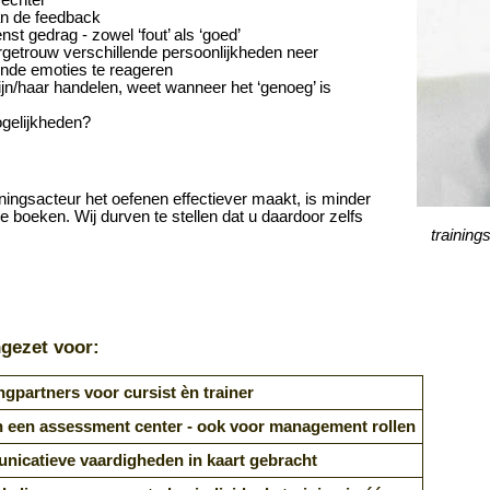
van de feedback
st gedrag - zowel ‘fout’ als ‘goed’
urgetrouw verschillende persoonlijkheden neer
lende emoties te reageren
ijn/haar handelen, weet wanneer het ‘genoeg’ is
ogelijkheden?
iningsacteur het oefenen effectiever maakt, is minder
te boeken. Wij durven te stellen dat u daardoor zelfs
training
ngezet voor:
ngpartners voor cursist èn trainer
 een assessment center - ook voor management rollen
icatieve vaardigheden in kaart gebracht