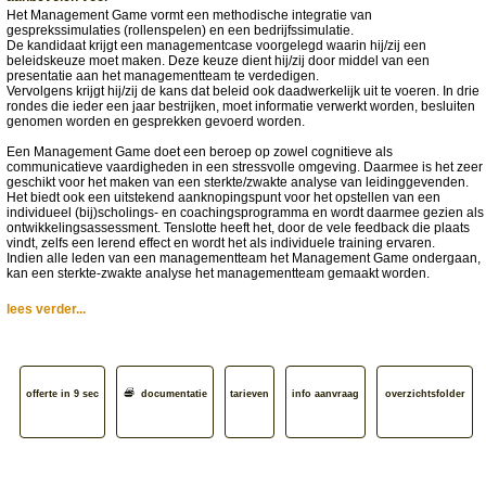
Het Management Game vormt een methodische integratie van
gesprekssimulaties (rollenspelen) en een bedrijfssimulatie.
De kandidaat krijgt een managementcase voorgelegd waarin hij/zij een
beleidskeuze moet maken. Deze keuze dient hij/zij door middel van een
presentatie aan het managementteam te verdedigen.
Vervolgens krijgt hij/zij de kans dat beleid ook daadwerkelijk uit te voeren. In drie
rondes die ieder een jaar bestrijken, moet informatie verwerkt worden, besluiten
genomen worden en gesprekken gevoerd worden.
Een Management Game doet een beroep op zowel cognitieve als
communicatieve vaardigheden in een stressvolle omgeving. Daarmee is het zeer
geschikt voor het maken van een sterkte/zwakte analyse van leidinggevenden.
Het biedt ook een uitstekend aanknopingspunt voor het opstellen van een
individueel (bij)scholings- en coachingsprogramma en wordt daarmee gezien als
ontwikkelingsassessment. Tenslotte heeft het, door de vele feedback die plaats
vindt, zelfs een lerend effect en wordt het als individuele training ervaren.
Indien alle leden van een managementteam het Management Game ondergaan,
kan een sterkte-zwakte analyse het managementteam gemaakt worden.
lees verder...
offerte in 9 sec
documentatie
tarieven
info aanvraag
overzichtsfolder