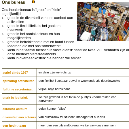
Ons bureau
Ons theaterbureau is “groot” en “klein”
tegelijkertijd.
groot in de diversiteit van ons aanbod aan
activiteiten
groot in flexibiliteit als het gaat om
maatwerk
groot in het aantal acteurs en hun
mogelijkheden
groot in betrokkenheid met en band tussen
iedereen die met ons samenwerkt
klein in het aantal mensen in vaste dienst: naast de twee VOF vennoten zijn al
onze medewerkers freelancers
klein in overheadkosten: die hebben we amper
en daar zijn we trots op
actief sinds 1997
een flexibel inzetbaar zowel in weekends als doordeweeks
spreiding activiteiten
vrijwel altijd bereikbaar
fulltime secretariaat
we zijn gewend in het tot in de puntjes voorbereiden van
sterk in logistiek
activiteiten
velen kunnen ‘alles’
allround acteurs
van huisvrouw tot student, manager tot huisarts
diversiteit aan acteurs
meer dan een uitzendbureau: we
kennen
onze mensen
een hecht team