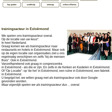
faq spelen
zoekhulp
sitemap
online offertes
trainingsacteur in Exloërmond
We spelen ons trainingsacteur overal.
Op de locatie van uw keus*.
In heel Nederland.
Graag komen we als trainingsacteur naar
restaurants en hotels in Exloërmond. Maar ook
op de eigen locatie van organisaties ziet u ons
regelmatig verschijnen en zelfs “bij de mensen
thuis”. Ook in Exloërmond.
Vanzelfsprekend ook graag in congrescentra
in Exloërmond - als die er zijn. En zelfs in de Kerken en Kastelen in Exloërmond.
Of “Op Locatie”: op 'de hei' in Exloërmond, een ruïne in Exloërmond, een fabriek
in Exloërmond.
U begrijpt het: we willen graag met als trainingsacteur ook door Google
gevonden worden.
Maar eigenlijk spelen we als trainingsacteur dus ... overal.