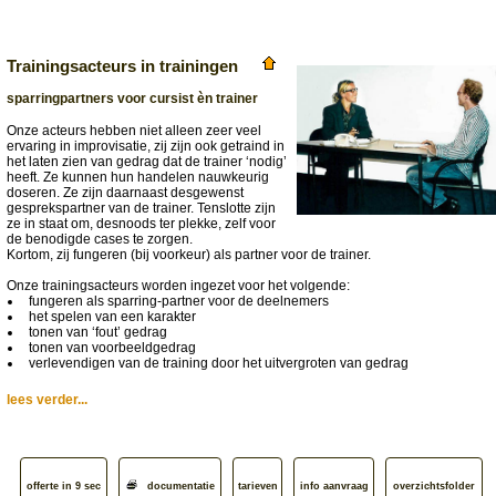
Trainingsacteurs in trainingen
sparringpartners voor cursist èn trainer
Onze acteurs hebben niet alleen zeer veel
ervaring in improvisatie, zij zijn ook getraind in
het laten zien van gedrag dat de trainer ‘nodig’
heeft. Ze kunnen hun handelen nauwkeurig
doseren. Ze zijn daarnaast desgewenst
gesprekspartner van de trainer. Tenslotte zijn
ze in staat om, desnoods ter plekke, zelf voor
de benodigde cases te zorgen.
Kortom, zij fungeren (bij voorkeur) als partner voor de trainer.
Onze trainingsacteurs worden ingezet voor het volgende:
fungeren als sparring-partner voor de deelnemers
het spelen van een karakter
tonen van ‘fout’ gedrag
tonen van voorbeeldgedrag
verlevendigen van de training door het uitvergroten van gedrag
lees verder...
offerte in 9 sec
documentatie
tarieven
info aanvraag
overzichtsfolder