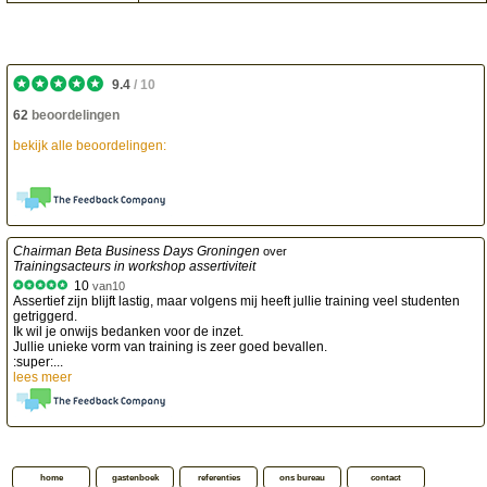
9.4
/
10
62
beoordelingen
bekijk alle beoordelingen:
Chairman Beta Business Days Groningen
over
Trainingsacteurs in workshop assertiviteit
10
van
10
Assertief zijn blijft lastig, maar volgens mij heeft jullie training veel studenten
getriggerd.
Ik wil je onwijs bedanken voor de inzet.
Jullie unieke vorm van training is zeer goed bevallen.
:super:...
lees meer
home
gastenboek
referenties
ons bureau
contact