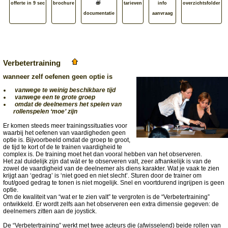
offerte in 9 sec
brochure
tarieven
info
overzichtsfolder
documentatie
aanvraag
Verbetertraining
wanneer zelf oefenen geen optie is
vanwege te weinig beschikbare tijd
vanwege een te grote groep
omdat de deelnemers het spelen van
rollenspelen ‘moe’ zijn
Er komen steeds meer trainingssituaties voor
waarbij het oefenen van vaardigheden geen
optie is. Bijvoorbeeld omdat de groep te groot,
de tijd te kort of de te trainen vaardigheid te
complex is. De training moet het dan vooral hebben van het observeren.
Het zal duidelijk zijn dat wàt er te observeren valt, zeer afhankelijk is van de
zowel de vaardigheid van de deelnemer als diens karakter. Wat je vaak te zien
krijgt aan ‘gedrag’ is ‘niet goed en niet slecht’. Sturen door de trainer om
fout/goed gedrag te tonen is niet mogelijk. Snel en voortdurend ingrijpen is geen
optie.
Om de kwaliteit van “wat er te zien valt” te vergroten is de “Verbetertraining”
ontwikkeld. Er wordt zelfs aan het observeren een extra dimensie gegeven: de
deelnemers zitten aan de joystick.
De “Verbetertraining” werkt met twee acteurs die (afwisselend) beide rollen van