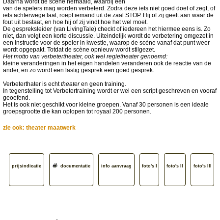
Daarna wordt de scène herhaald, waarbij één
van de spelers mag worden verbeterd. Zodra deze iets niet goed doet of zegt, of
iets achterwege laat, roept iemand uit de zaal STOP. Hij of zij geeft aan waar de
fout uit bestaat, en hoe hij of zij vindt hoe het wel moet.
De gespreksleider (van LivingTale) checkt of iedereen het hiermee eens is. Zo
niet, dan volgt een korte discussie. Uiteindelijk wordt de verbetering omgezet in
een instructie voor de speler in kwestie, waarop de scène vanaf dat punt weer
wordt opgepakt. Totdat de scène opnieuw wordt stilgezet.
Het motto van verbetertheater, ook wel regietheater genoemd:
kleine veranderingen in het eigen handelen veranderen ook de reactie van de
ander, en zo wordt een lastig gesprek een goed gesprek.
Verbeterthater is echt
theater
en geen training.
In tegenstelling tot Verbetertraining wordt er wel een script geschreven en vooraf
geoefend.
Het is ook niet geschikt voor kleine groepen. Vanaf 30 personen is een ideale
groepsgrootte die kan oplopen tot royaal 200 personen.
zie ook: theater maatwerk
prijsindicatie
documentatie
info aanvraag
foto's I
foto's II
foto's III