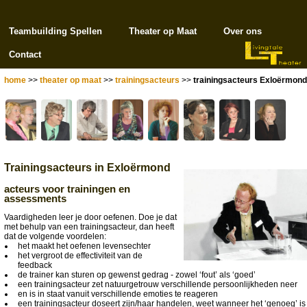
Teambuilding Spellen
Theater op Maat
Over ons
Contact
home
>>
theater op maat
>>
trainingsacteurs
>>
trainingsacteurs Exloërmond
Trainingsacteurs in Exloërmond
acteurs voor trainingen en
assessments
Vaardigheden leer je door oefenen. Doe je dat
met behulp van een trainingsacteur, dan heeft
dat de volgende voordelen:
het maakt het oefenen levensechter
het vergroot de effectiviteit van de
feedback
de trainer kan sturen op gewenst gedrag - zowel ‘fout’ als ‘goed’
een trainingsacteur zet natuurgetrouw verschillende persoonlijkheden neer
en is in staat vanuit verschillende emoties te reageren
een trainingsacteur doseert zijn/haar handelen, weet wanneer het ‘genoeg’ is