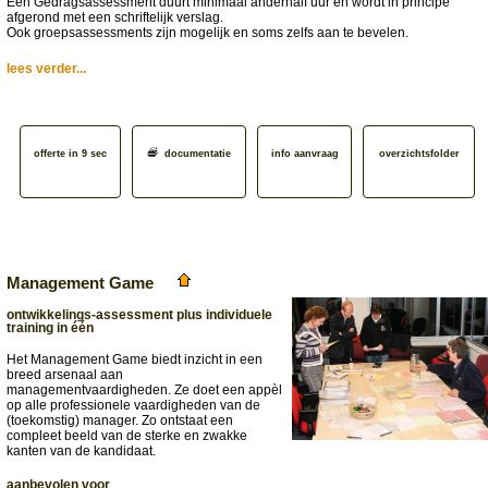
Een Gedragsassessment duurt minimaal anderhalf uur en wordt in principe
afgerond met een schriftelijk verslag.
Ook groepsassessments zijn mogelijk en soms zelfs aan te bevelen.
lees verder...
offerte in 9 sec
documentatie
info aanvraag
overzichtsfolder
Management Game
ontwikkelings-assessment plus individuele
training in één
Het Management Game biedt inzicht in een
breed arsenaal aan
managementvaardigheden. Ze doet een appèl
op alle professionele vaardigheden van de
(toekomstig) manager. Zo ontstaat een
compleet beeld van de sterke en zwakke
kanten van de kandidaat.
aanbevolen voor