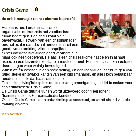
Crisis Game
de crisismanager tot het uiterste beproefd
Een crisis heeft grote impact op een
organisatie, en kan zelfs het voortbestaan
ervan bedreigen. Een crisis komt altijd
onverwacht. Het werk van een crisismanager
bestaat echter paradoxaal genoeg juist uit een
goede voorbereiding. Allerbelangrijkste is
echter dat deze niet alleen goed voorbereid is,
maar ook heeft geoefend. Helaas is een crisis real-time naspelen in al haar
aspecten een bijzonder kostbare aangelegenheid. Eén aspect daarvan oefenen
daarentegen weer weinig bevredigend.
Willen we èn oefenen in een reële setting, èn een individueel beeld krijgen van
(alle) sterke en zwakke kanten van een crisismanager, en alles toch betaalbaar
houden, dan lijkt dat haast onmogelijk.
Toch is het LivingTale gelukt om ons managementgame geschikt te maken voor
crisissituaties: de Crisis Game
De Crisis Game duurt 4 uur en wordt uitgevoerd door 4 personen:
(trainings)acteurs + organisatiedeskundige.
Ook de Crisis Game is een ontwikkelingsassessment, en wordt als individuele
training ervaren.
lees verder...