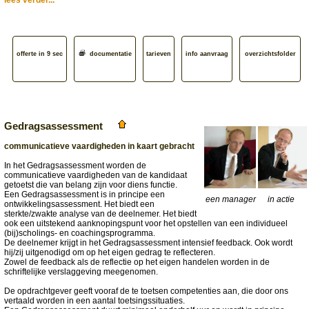
lees verder...
offerte in 9 sec
documentatie
tarieven
info aanvraag
overzichtsfolder
Gedragsassessment
communicatieve vaardigheden in kaart gebracht
In het Gedragsassessment worden de
communicatieve vaardigheden van de kandidaat
getoetst die van belang zijn voor diens functie.
Een Gedragsassessment is in principe een
een manager
in actie
ontwikkelingsassessment. Het biedt een
sterkte/zwakte analyse van de deelnemer. Het biedt
ook een uitstekend aanknopingspunt voor het opstellen van een individueel
(bij)scholings- en coachingsprogramma.
De deelnemer krijgt in het Gedragsassessment intensief feedback. Ook wordt
hij/zij uitgenodigd om op het eigen gedrag te reflecteren.
Zowel de feedback als de reflectie op het eigen handelen worden in de
schriftelijke verslaggeving meegenomen.
De opdrachtgever geeft vooraf de te toetsen competenties aan, die door ons
vertaald worden in een aantal toetsingssituaties.