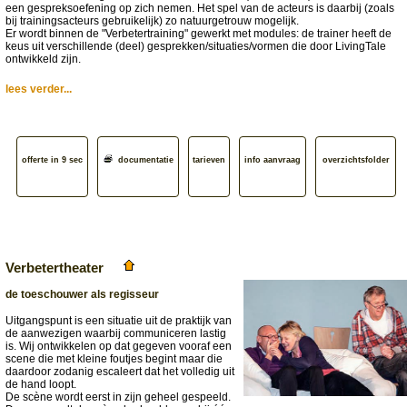
een gespreksoefening op zich nemen. Het spel van de acteurs is daarbij (zoals
bij trainingsacteurs gebruikelijk) zo natuurgetrouw mogelijk.
Er wordt binnen de "Verbetertraining" gewerkt met modules: de trainer heeft de
keus uit verschillende (deel) gesprekken/situaties/vormen die door LivingTale
ontwikkeld zijn.
lees verder...
offerte in 9 sec
documentatie
tarieven
info aanvraag
overzichtsfolder
Verbetertheater
de toeschouwer als regisseur
Uitgangspunt is een situatie uit de praktijk van
de aanwezigen waarbij communiceren lastig
is. Wij ontwikkelen op dat gegeven vooraf een
scene die met kleine foutjes begint maar die
daardoor zodanig escaleert dat het volledig uit
de hand loopt.
De scène wordt eerst in zijn geheel gespeeld.