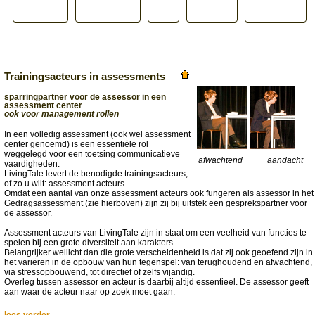
Trainingsacteurs in assessments
sparringpartner voor de assessor in een
assessment center
ook voor management rollen
In een volledig assessment (ook wel assessment
center genoemd) is een essentiële rol
weggelegd voor een toetsing communicatieve
afwachtend
aandacht
vaardigheden.
LivingTale levert de benodigde trainingsacteurs,
of zo u wilt: assessment acteurs.
Omdat een aantal van onze assessment acteurs ook fungeren als assessor in het
Gedragsassessment (zie hierboven) zijn zij bij uitstek een gesprekspartner voor
de assessor.
Assessment acteurs van LivingTale zijn in staat om een veelheid van functies te
spelen bij een grote diversiteit aan karakters.
Belangrijker wellicht dan die grote verscheidenheid is dat zij ook geoefend zijn in
het variëren in de opbouw van hun tegenspel: van terughoudend en afwachtend,
via stressopbouwend, tot directief of zelfs vijandig.
Overleg tussen assessor en acteur is daarbij altijd essentieel. De assessor geeft
aan waar de acteur naar op zoek moet gaan.