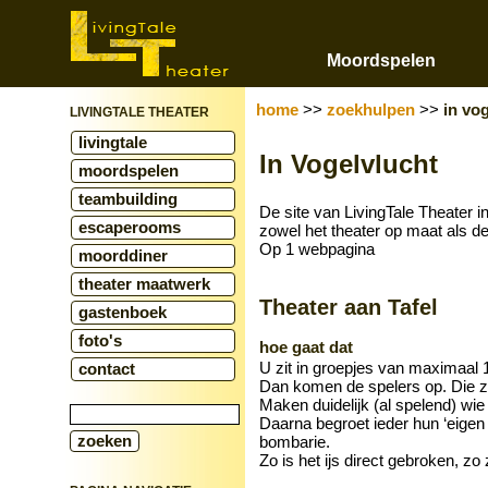
Moordspelen
home
>>
zoekhulpen
>>
in vo
LIVINGTALE THEATER
livingtale
In Vogelvlucht
moordspelen
teambuilding
De site van LivingTale Theater i
escaperooms
zowel het theater op maat als d
Op 1 webpagina
moorddiner
theater maatwerk
Theater aan Tafel
gastenboek
foto's
hoe gaat dat
U zit in groepjes van maximaal 1
contact
Dan komen de spelers op. Die ze
Maken duidelijk (al spelend) wie 
Daarna begroet ieder hun ‘eigen t
bombarie.
Zo is het ijs direct gebroken, zo 