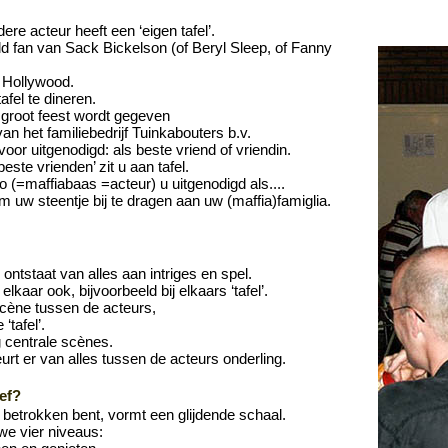
ere acteur heeft een ‘eigen tafel’.
ld fan van Sack Bickelson (of Beryl Sleep, of Fanny
t Hollywood.
fel te dineren.
n groot feest wordt gegeven
van het familiebedrijf Tuinkabouters b.v.
oor uitgenodigd: als beste vriend of vriendin.
ste vrienden’ zit u aan tafel.
o (=maffiabaas =acteur) u uitgenodigd als....
 uw steentje bij te dragen aan uw (maffia)famiglia.
 ontstaat van alles aan intriges en spel.
lkaar ook, bijvoorbeeld bij elkaars ‘tafel’.
scène tussen de acteurs,
‘tafel’.
g centrale scènes.
urt er van alles tussen de acteurs onderling.
ef?
el betrokken bent, vormt een glijdende schaal.
e vier niveaus: