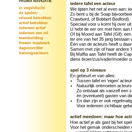
PAGINA NAVIGATIE
iedere tafel een acteur
in vogelvlucht
We tipten het net al even aan: ied
de spelen:
Zo bent u bij de Soap bijvoorbee
relaxed betrokken
Crawbord, of Bobbert Bedford).
actief betrokken
Speciaal voor u komt hij over ui
iedereen actief
U hebt de eer om met hem aan ta
iedereen een rol
Of bij Moord aan Tafel (Gif): ee
teambuilding
ter ere van het 35 jarig bestaan 
theater maatwerk
Één van de acteurs heeft u daarv
dagvoorzitter
Samen met zijn of haar andere ‘be
trainingsacteurs
Bij Maffia aan Tafel heeft de Cap
diens broer/zus/vader/moeder om
spel op 3 niveaus
En gebeurt er van alles:
Tussen tafel en ‘eigen’ acteur
Natuurlijk ontmoeten acteurs e
Zo ontstaat als vanzelf een 
èn (eventueel) gasten van die 
En dan zijn er ook regelmati
Voor iedereen zichtbaar gebe
actief meedoen: maar hoe acti
Hoe actief je als gast bij het sp
Voor het gemak onderscheiden w