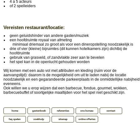
4 à 5 acteurs
of 2 spelleiders
Vereisten restaurant/locatie:
geen geluidshinder van andere gasten/muziek
een hoofdruimte royaal van afmeting
minimaal driemaal zo groot als voor een dineropstelling noodzakelijk is
drie of vier (kleine) bijruimtes (dit kunnen hotelkamers zijn) dichtbij de
hoofdruimte
gebruik van grasveld, of zandvlakte zeer aan te bevelen
het spel kan in de openlucht gehouden worden
Wij komen met een auto vol met attributen en kleding (ruim voor de
aanvangstijd): daarom is de mogelijkheid om uit te laden nabij de locatie
noodzakelijk en een gegarandeerde parkeerplaats in de onmiddellijke nabijheid
eveneens.
Ook willen we u erop wijzen dat een barbecue, fondue, gourmet, wokken,
barbecuebuffet of soortgelijke maaltijden voor het spel niet geschikt zijn.
home
gastenboek
referenties
ons bureau
contact
faq spelen
zoekhulp
sitemap
online offertes