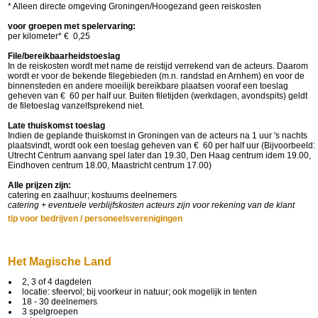
* Alleen directe omgeving Groningen/Hoogezand geen reiskosten
voor groepen met spelervaring:
per kilometer* € 0,25
File/bereikbaarheidstoeslag
In de reiskosten wordt met name de reistijd verrekend van de acteurs. Daarom
wordt er voor de bekende filegebieden (m.n. randstad en Arnhem) en voor de
binnensteden en andere moeilijk bereikbare plaatsen vooraf een toeslag
geheven van € 60 per half uur. Buiten filetijden (werkdagen, avondspits) geldt
de filetoeslag vanzelfsprekend niet.
Late thuiskomst toeslag
Indien de geplande thuiskomst in Groningen van de acteurs na 1 uur 's nachts
plaatsvindt, wordt ook een toeslag geheven van € 60 per half uur (Bijvoorbeeld:
Utrecht Centrum aanvang spel later dan 19.30, Den Haag centrum idem 19.00,
Eindhoven centrum 18.00, Maastricht centrum 17.00)
Alle prijzen zijn:
catering en zaalhuur; kostuums deelnemers
catering + eventuele verblijfskosten acteurs zijn voor rekening van de klant
tip voor bedrijven / personeelsverenigingen
Het Magische Land
2, 3 of 4 dagdelen
locatie: sfeervol; bij voorkeur in natuur; ook mogelijk in tenten
18 - 30 deelnemers
3 spelgroepen