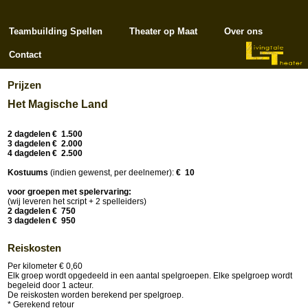
Teambuilding Spellen
Theater op Maat
Over ons
Contact
Prijzen
Het Magische Land
2 dagdelen € 1.500
3 dagdelen € 2.000
4 dagdelen € 2.500
Kostuums
(indien gewenst, per deelnemer):
€ 10
voor groepen met spelervaring:
(wij leveren het script + 2 spelleiders)
2 dagdelen € 750
3 dagdelen € 950
Reiskosten
Per kilometer € 0,60
Elk groep wordt opgedeeld in een aantal spelgroepen. Elke spelgroep wordt
begeleid door 1 acteur.
De reiskosten worden berekend per spelgroep.
* Gerekend retour