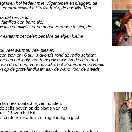
gegraven hol bedekt met wilgentenen en plaggen: de
communistische Strokarton's, de adellijke Van
rs dat hen bindt.
 families een barre tijd.
einig en altijd is er de angst verraden te zijn, de
t elkaar moet delen behalve de eigen kleine
.
ok veel warmte, veel plezier.
en zich om 6 uur 's avonds rond de radio schaart,
ken van het lootje om te bepalen wie op de fiets mag
van de stroom voor de radio; het afstemmen op Radio
en op de grote landkaart aan de wand voor de steeds
families contact blijven houden.
e zelfs boven op de plaats van het
s: "Boven het Kil".
 en de Strokarton's er regelmatig te gast.
.
wer power, provo, het snelle geld verdienen, revolutie