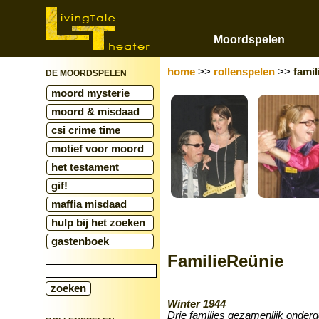
Moordspelen
home
>>
rollenspelen
>>
famil
DE MOORDSPELEN
moord mysterie
moord & misdaad
csi crime time
motief voor moord
het testament
gif!
maffia misdaad
hulp bij het zoeken
gastenboek
FamilieReünie
Winter 1944
Drie families gezamenlijk onder