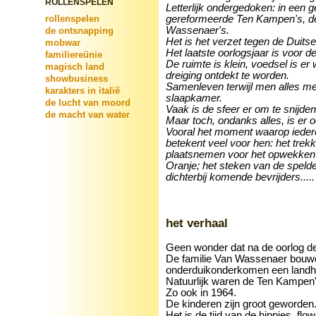
ROLLENSPELEN
Letterlijk ondergedoken: in een 
rollenspelen
gereformeerde Ten Kampen's, de 
Wassenaer's.
de ontsnapping
Het is het verzet tegen de Duitse
mobwar
Het laatste oorlogsjaar is voor de
familiereünie
De ruimte is klein, voedsel is er w
magisch land
dreiging ontdekt te worden.
showbusiness
Samenleven terwijl men alles me
karakters in italië
slaapkamer.
de lucht van moord
Vaak is de sfeer er om te snijden
de macht van water
Maar toch, ondanks alles, is er o
Vooral het moment waarop iedere
betekent veel voor hen: het trek
plaatsnemen voor het opwekken 
Oranje; het steken van de speld
dichterbij komende bevrijders.....
het verhaal
Geen wonder dat na de oorlog de 
De familie Van Wassenaer bouwd
onderduikonderkomen een landhui
Natuurlijk waren de Ten Kampen's
Zo ook in 1964.
De kinderen zijn groot geworden
Het is de tijd van de hippies, flo