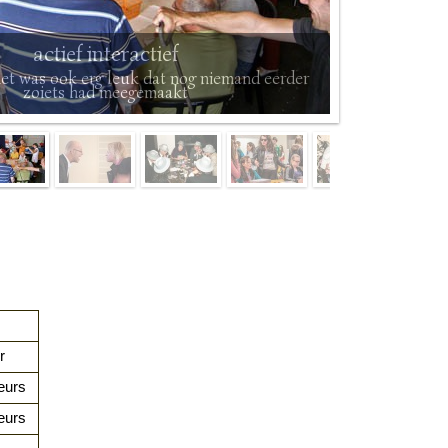
actief interactief
et was ook erg leuk dat nog niemand eerder
zoiets had meegemaakt
r
eurs
eurs