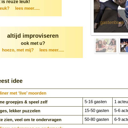
 is reuze leuk!
leuk?
lees meer.....
h
gastenboek
altijd improviseren
ook met u?
hoezo, met mij?
lees meer.....
eest idee
ner met ‘live’ moorden
5-16 gasten
1 acteu
ine groepjes & speel zelf
15-50 gasten
5-6 act
iges, lekker puzzelen
50-80 gasten
6-9 act
te zien, veel om te ondervragen