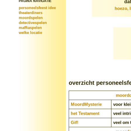
PAGINA NAVIGATIE
dat
personeelsfeest idee
hoezo, 
theaterdiners
moordspelen
detectivespelen
maffiaspelen
welke locatie
overzicht personeelsf
moorddi
Moord­Mysterie
voor kle
het Testament
veel intr
Gif!
veel om 