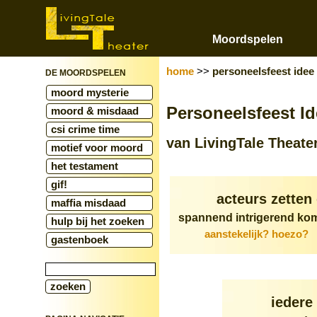
Moordspelen
home
>>
personeelsfeest idee
DE MOORDSPELEN
moord mysterie
Personeelsfeest I
moord & misdaad
csi crime time
van LivingTale Theate
motief voor moord
het testament
gif!
acteurs zetten
maffia misdaad
spannend intrigerend kom
hulp bij het zoeken
aanstekelijk? hoezo?
gastenboek
iedere 