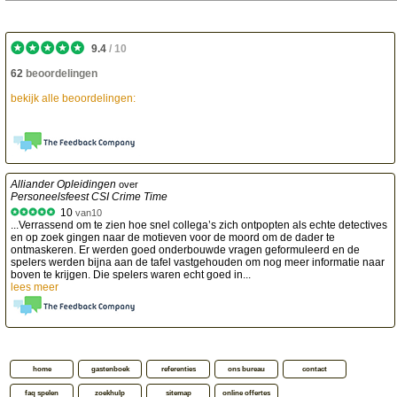
9.4
/
10
62
beoordelingen
bekijk alle beoordelingen:
Alliander Opleidingen
over
Personeelsfeest CSI Crime Time
10
van
10
...Verrassend om te zien hoe snel collega’s zich ontpopten als echte detectives
en op zoek gingen naar de motieven voor de moord om de dader te
ontmaskeren. Er werden goed onderbouwde vragen geformuleerd en de
spelers werden bijna aan de tafel vastgehouden om nog meer informatie naar
boven te krijgen. Die spelers waren echt goed in...
lees meer
home
gastenboek
referenties
ons bureau
contact
faq spelen
zoekhulp
sitemap
online offertes