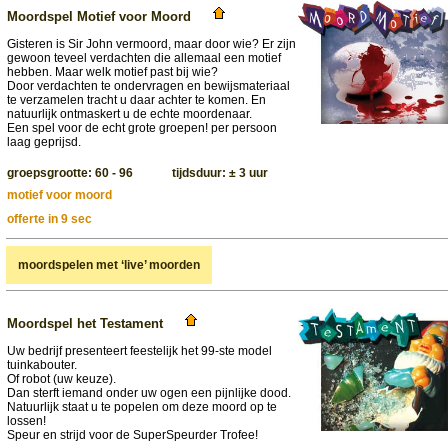
Moordspel Motief voor Moord
Gisteren is Sir John vermoord, maar door wie? Er zijn
gewoon teveel verdachten die allemaal een motief
hebben. Maar welk motief past bij wie?
Door verdachten te ondervragen en bewijsmateriaal
te verzamelen tracht u daar achter te komen. En
natuurlijk ontmaskert u de echte moordenaar.
Een spel voor de echt grote groepen! per persoon
laag geprijsd.
groepsgrootte: 60 - 96 tijdsduur: ± 3 uur
motief voor moord
offerte in 9 sec
moordspelen met ‘live’ moorden
Moordspel het Testament
Uw bedrijf presenteert feestelijk het 99-ste model
tuinkabouter.
Of robot (uw keuze).
Dan sterft iemand onder uw ogen een pijnlijke dood.
Natuurlijk staat u te popelen om deze moord op te
lossen!
Speur en strijd voor de SuperSpeurder Trofee!