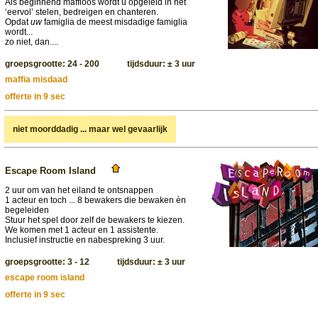
Als beginnend maffioos wordt u opgeleid in het
‘eervol’ stelen, bedreigen en chanteren.
Opdat
uw
famiglia de meest misdadige famiglia
wordt...
zo niet, dan....
groepsgrootte: 24 - 200 tijdsduur: ± 3 uur
maffia misdaad
offerte in 9 sec
niet moorddadig ... maar wel gevaarlijk
Escape Room Island
2 uur om van het eiland te ontsnappen
1 acteur en toch ... 8 bewakers die bewaken èn
begeleiden
Stuur het spel door zelf de bewakers te kiezen.
We komen met 1 acteur en 1 assistente.
Inclusief instructie en nabespreking 3 uur.
groepsgrootte: 3 - 12 tijdsduur: ± 3 uur
escape room island
offerte in 9 sec