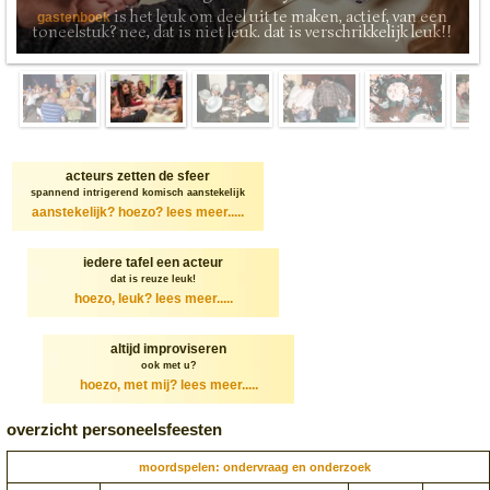
is het leuk om deel uit te maken, actief, van een
gastenboek
toneelstuk? nee, dat is niet leuk. dat is verschrikkelijk leuk!!
acteurs zetten de sfeer
spannend intrigerend komisch aanstekelijk
aanstekelijk? hoezo?
lees meer.....
iedere tafel een acteur
dat is reuze leuk!
hoezo, leuk?
lees meer.....
altijd improviseren
ook met u?
hoezo, met mij?
lees meer.....
overzicht personeelsfeesten
moordspelen: ondervraag en onderzoek