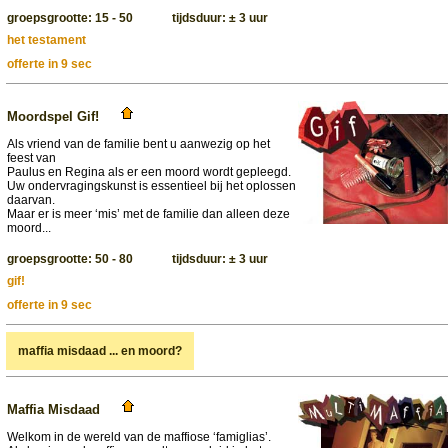
groepsgrootte: 15 - 50 tijdsduur: ± 3 uur
het testament
offerte in 9 sec
Moordspel Gif!
Als vriend van de familie bent u aanwezig op het
feest van
Paulus en Regina als er een moord wordt gepleegd.
Uw ondervragingskunst is essentieel bij het oplossen
daarvan.
Maar er is meer ‘mis’ met de familie dan alleen deze
moord...
groepsgrootte: 50 - 80 tijdsduur: ± 3 uur
gif!
offerte in 9 sec
maffia misdaad ... en moord?
Maffia Misdaad
Welkom in de wereld van de maffiose ‘famiglias’.