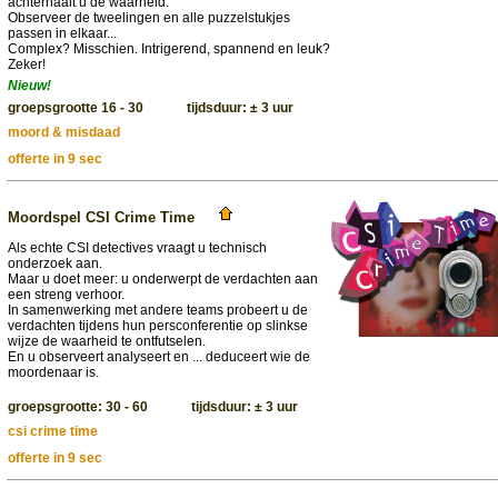
achterhaalt u de waarheid.
Observeer de tweelingen en alle puzzelstukjes
passen in elkaar...
Complex? Misschien. Intrigerend, spannend en leuk?
Zeker!
Nieuw!
groepsgrootte 16 - 30 tijdsduur: ± 3 uur
moord & misdaad
offerte in 9 sec
Moordspel CSI Crime Time
Als echte CSI detectives vraagt u technisch
onderzoek aan.
Maar u doet meer: u onderwerpt de verdachten aan
een streng verhoor.
In samenwerking met andere teams probeert u de
verdachten tijdens hun persconferentie op slinkse
wijze de waarheid te ontfutselen.
En u observeert analyseert en ... deduceert wie de
moordenaar is.
groepsgrootte: 30 - 60 tijdsduur: ± 3 uur
csi crime time
offerte in 9 sec