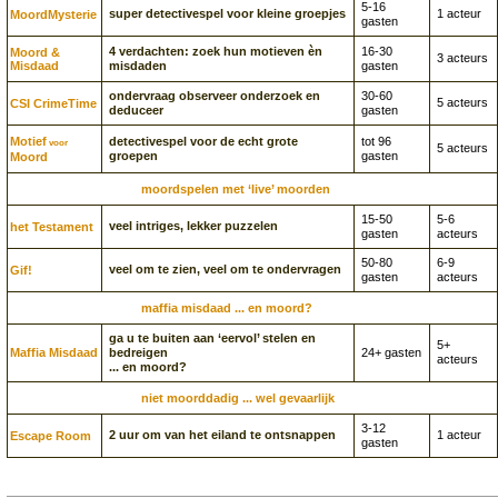
5-16
super detectivespel voor kleine groepjes
1 acteur
Moord­Mysterie
gasten
4 verdachten: zoek hun motieven èn
16-30
Moord &
3 acteurs
Misdaad
misdaden
gasten
ondervraag observeer onderzoek en
30-60
5 acteurs
CSI CrimeTime
deduceer
gasten
Motief
detectivespel voor de echt grote
tot 96
voor
5 acteurs
groepen
gasten
Moord
moordspelen met ‘live’ moorden
15-50
5-6
veel intriges, lekker puzzelen
het Testament
gasten
acteurs
50-80
6-9
veel om te zien, veel om te ondervragen
Gif!
gasten
acteurs
maffia misdaad ... en moord?
ga u te buiten aan ‘eervol’ stelen en
5+
Maffia Misdaad
bedreigen
24+ gasten
acteurs
... en moord?
niet moorddadig ... wel gevaarlijk
3-12
2 uur om van het eiland te ontsnappen
1 acteur
Escape Room
gasten