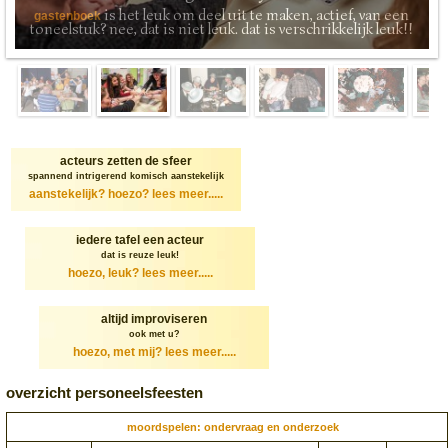
is het leuk om deel uit te maken, actief, van een
gastenboek
toneelstuk? nee, dat is niet leuk. dat is verschrikkelijk leuk!!
acteurs zetten de sfeer
spannend intrigerend komisch aanstekelijk
aanstekelijk? hoezo?
lees meer.....
iedere tafel een acteur
dat is reuze leuk!
hoezo, leuk?
lees meer.....
altijd improviseren
ook met u?
hoezo, met mij?
lees meer.....
overzicht personeelsfeesten
moordspelen: ondervraag en onderzoek