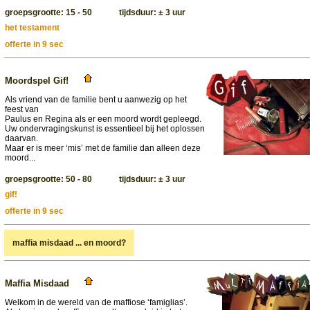
groepsgrootte: 15 - 50 tijdsduur: ± 3 uur
het testament
offerte in 9 sec
Moordspel Gif!
Als vriend van de familie bent u aanwezig op het
feest van
Paulus en Regina als er een moord wordt gepleegd.
Uw ondervragingskunst is essentieel bij het oplossen
daarvan.
Maar er is meer ‘mis’ met de familie dan alleen deze
moord...
groepsgrootte: 50 - 80 tijdsduur: ± 3 uur
gif!
offerte in 9 sec
maffia misdaad ... en moord?
Maffia Misdaad
Welkom in de wereld van de maffiose ‘famiglias’.