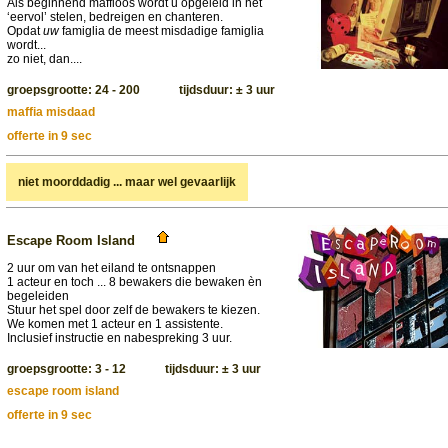
Als beginnend maffioos wordt u opgeleid in het
‘eervol’ stelen, bedreigen en chanteren.
Opdat
uw
famiglia de meest misdadige famiglia
wordt...
zo niet, dan....
groepsgrootte: 24 - 200 tijdsduur: ± 3 uur
maffia misdaad
offerte in 9 sec
niet moorddadig ... maar wel gevaarlijk
Escape Room Island
2 uur om van het eiland te ontsnappen
1 acteur en toch ... 8 bewakers die bewaken èn
begeleiden
Stuur het spel door zelf de bewakers te kiezen.
We komen met 1 acteur en 1 assistente.
Inclusief instructie en nabespreking 3 uur.
groepsgrootte: 3 - 12 tijdsduur: ± 3 uur
escape room island
offerte in 9 sec