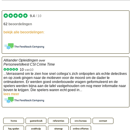
9.4
/
10
62
beoordelingen
bekijk alle beoordelingen:
Alliander Opleidingen
over
Personeelsfeest CSI Crime Time
10
van
10
...Verrassend om te zien hoe snel collega’s zich ontpopten als echte detectives
en op zoek gingen naar de motieven voor de moord om de dader te
ontmaskeren. Er werden goed onderbouwde vragen geformuleerd en de
spelers werden bijna aan de tafel vastgehouden om nog meer informatie naar
boven te krijgen. Die spelers waren echt goed in...
lees meer
home
gastenboek
referenties
ons bureau
contact
faq spelen
zoekhulp
sitemap
online offertes