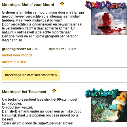
Moordspel Motief voor Moord
Gisteren is Sir John vermoord, maar door wie? Er zijn
gewoon teveel verdachten die allemaal een motief
hebben. Maar welk motief past bij wie?
Door verdachten te ondervragen en bewijsmateriaal
te verzamelen tracht u daar achter te komen. En
natuurlijk ontmaskert u de echte moordenaar.
Een spel voor de echt grote groepen! per persoon
laag geprijsd.
groepsgrootte: 60 - 96 tijdsduur: ± 3 uur
motief voor moord
offerte in 9 sec
moordspelen met ‘live’ moorden
Moordspel het Testament
Uw bedrijf presenteert feestelijk het 99-ste model
tuinkabouter.
Of robot (uw keuze).
Dan sterft iemand onder uw ogen een pijnlijke dood.
Natuurlijk staat u te popelen om deze moord op te
lossen!
Speur en strijd voor de SuperSpeurder Trofee!