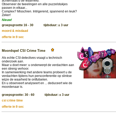
achterhaalt u de waarheid.
Observeer de tweelingen en alle puzzelstukjes
passen in elkaar...
Complex? Misschien. Intrigerend, spannend en leuk?
Zeker!
Nieuw!
groepsgrootte 16 - 30 tijdsduur: ± 3 uur
moord & misdaad
offerte in 9 sec
Moordspel CSI Crime Time
Als echte CSI detectives vraagt u technisch
onderzoek aan.
Maar u doet meer: u onderwerpt de verdachten aan
een streng verhoor.
In samenwerking met andere teams probeert u de
verdachten tijdens hun persconferentie op slinkse
wijze de waarheid te ontfutselen.
En u observeert analyseert en ... deduceert wie de
moordenaar is.
groepsgrootte: 30 - 60 tijdsduur: ± 3 uur
csi crime time
offerte in 9 sec