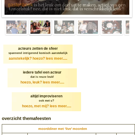
is het leuk om deel uit te maken, actief, van een
gastenboek
toneelstuk? nee, dat is niet leuk. dat is verschrikkelijk leuk!!
acteurs zetten de sfeer
spannend intrigerend komisch aanstekelijk
aanstekelijk? hoezo?
lees meer.....
iedere tafel een acteur
dat is reuze leuk!
hoezo, leuk?
lees meer.....
altijd improviseren
ook met u?
hoezo, met mij?
lees meer.....
overzicht themafeesten
moorddiner met ‘live’ moorden