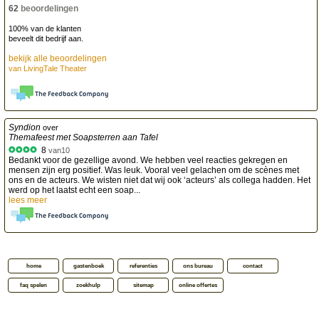
62
beoordelingen
100% van de klanten
beveelt dit bedrijf aan.
bekijk alle beoordelingen
van
LivingTale Theater
Syndion
over
Themafeest met Soapsterren aan Tafel
8
van
10
Bedankt voor de gezellige avond. We hebben veel reacties gekregen en
mensen zijn erg positief. Was leuk. Vooral veel gelachen om de scènes met
ons en de acteurs. We wisten niet dat wij ook ‘acteurs’ als collega hadden. Het
werd op het laatst echt een soap...
lees meer
home
gastenboek
referenties
ons bureau
contact
faq spelen
zoekhulp
sitemap
online offertes