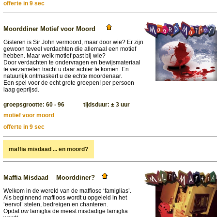
offerte in 9 sec
Moorddiner Motief voor Moord
Gisteren is Sir John vermoord, maar door wie? Er zijn
gewoon teveel verdachten die allemaal een motief
hebben. Maar welk motief past bij wie?
Door verdachten te ondervragen en bewijsmateriaal
te verzamelen tracht u daar achter te komen. En
natuurlijk ontmaskert u de echte moordenaar.
Een spel voor de echt grote groepen! per persoon
laag geprijsd.
groepsgrootte: 60 - 96 tijdsduur: ± 3 uur
motief voor moord
offerte in 9 sec
maffia misdaad ... en moord?
Maffia Misdaad Moorddiner?
Welkom in de wereld van de maffiose ‘famiglias’.
Als beginnend maffioos wordt u opgeleid in het
‘eervol’ stelen, bedreigen en chanteren.
Opdat
uw
famiglia de meest misdadige famiglia