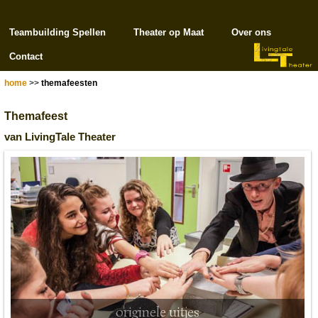
Teambuilding Spellen
Theater op Maat
Over ons
Contact
home
>>
themafeesten
Themafeest
van LivingTale Theater
originele uitjes