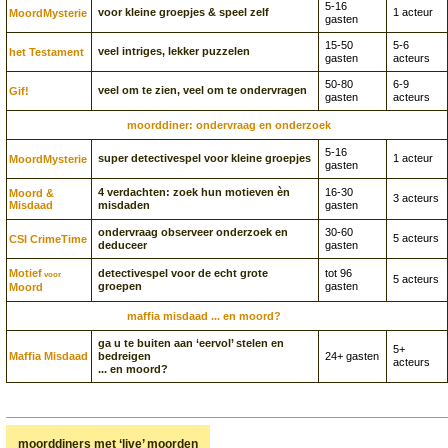
5-16
voor kleine groepjes & speel zelf
1 acteur
Moord­Mysterie
gasten
15-50
5-6
veel intriges, lekker puzzelen
het Testament
gasten
acteurs
50-80
6-9
veel om te zien, veel om te ondervragen
Gif!
gasten
acteurs
moorddiner: ondervraag en onderzoek
5-16
super detectivespel voor kleine groepjes
1 acteur
Moord­Mysterie
gasten
4 verdachten: zoek hun motieven èn
16-30
Moord &
3 acteurs
Misdaad
misdaden
gasten
ondervraag observeer onderzoek en
30-60
5 acteurs
CSI CrimeTime
deduceer
gasten
Motief
detectivespel voor de echt grote
tot 96
voor
5 acteurs
groepen
gasten
Moord
maffia misdaad ... en moord?
ga u te buiten aan ‘eervol’ stelen en
5+
Maffia Misdaad
bedreigen
24+ gasten
acteurs
... en moord?
moorddiners met ‘live’ moorden