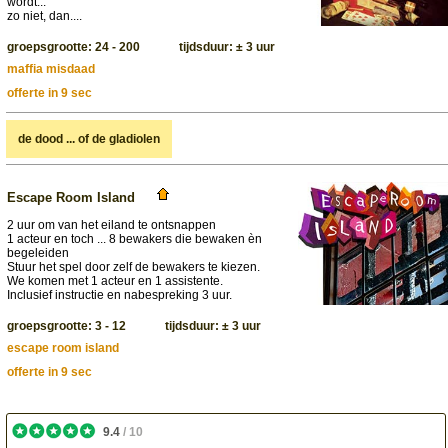
wordt...
zo niet, dan....
groepsgrootte: 24 - 200 tijdsduur: ± 3 uur
maffia misdaad
offerte in 9 sec
de dood ... of de gladiolen
Escape Room Island
2 uur om van het eiland te ontsnappen
1 acteur en toch ... 8 bewakers die bewaken èn
begeleiden
Stuur het spel door zelf de bewakers te kiezen.
We komen met 1 acteur en 1 assistente.
Inclusief instructie en nabespreking 3 uur.
groepsgrootte: 3 - 12 tijdsduur: ± 3 uur
escape room island
offerte in 9 sec
9.4
/
10