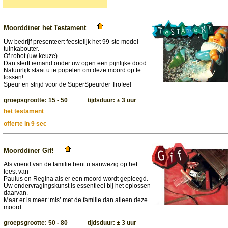
Moorddiner het Testament
Uw bedrijf presenteert feestelijk het 99-ste model
tuinkabouter.
Of robot (uw keuze).
Dan sterft iemand onder uw ogen een pijnlijke dood.
Natuurlijk staat u te popelen om deze moord op te
lossen!
Speur en strijd voor de SuperSpeurder Trofee!
groepsgrootte: 15 - 50 tijdsduur: ± 3 uur
het testament
offerte in 9 sec
Moorddiner Gif!
Als vriend van de familie bent u aanwezig op het
feest van
Paulus en Regina als er een moord wordt gepleegd.
Uw ondervragingskunst is essentieel bij het oplossen
daarvan.
Maar er is meer ‘mis’ met de familie dan alleen deze
moord...
groepsgrootte: 50 - 80 tijdsduur: ± 3 uur