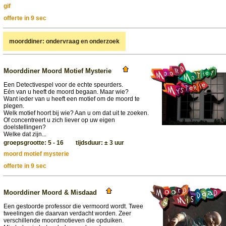
gif
offerte in 9 sec
moorddiner: ondervraag en onderzoek
Moorddiner Moord Motief Mysterie
Een Detectivespel voor de echte speurders.
Eén van u heeft de moord begaan. Maar wie?
Want ieder van u heeft een motief om de moord te
plegen.
Welk motief hoort bij wie? Aan u om dat uit te zoeken.
Of concentreert u zich liever op uw eigen
doelstellingen?
Welke dat zijn...
groepsgrootte: 5 - 16 tijdsduur: ± 3 uur
moord motief mysterie
offerte in 9 sec
Moorddiner Moord & Misdaad
Een gestoorde professor die vermoord wordt. Twee
tweelingen die daarvan verdacht worden. Zeer
verschillende moordmotieven die opduiken.