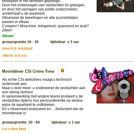
Misdaden in het verleden gepleegd...
Door het ondervragen van verdachten èn getuigen,
en door het opvragen van politie onderzoeken,
achterhaalt u de waarheid.
Observeer de tweelingen en alle puzzelstukjes
passen in elkaar...
Complex? Misschien. Intrigerend, spannend en leuk?
Zeker!
Nieuw!
groepsgrootte 16 - 30 tijdsduur: ± 3 uur
moord & misdaad
offerte in 9 sec
Moorddiner CSI Crime Time
Als echte CSI detectives vraagt u technisch
onderzoek aan.
Maar u doet meer: u onderwerpt de verdachten aan
een streng verhoor.
In samenwerking met andere teams probeert u de
verdachten tijdens hun persconferentie op slinkse
wijze de waarheid te ontfutselen.
En u observeert analyseert en ... deduceert wie de
moordenaar is.
groepsgrootte: 30 - 60 tijdsduur: ± 3 uur
csi crime time