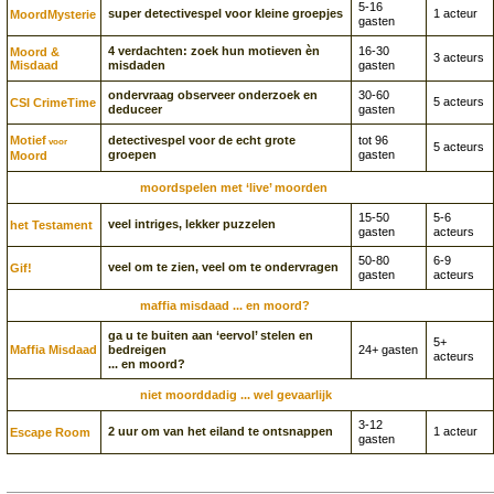
5-16
super detectivespel voor kleine groepjes
1 acteur
Moord­Mysterie
gasten
4 verdachten: zoek hun motieven èn
16-30
Moord &
3 acteurs
Misdaad
misdaden
gasten
ondervraag observeer onderzoek en
30-60
5 acteurs
CSI CrimeTime
deduceer
gasten
Motief
detectivespel voor de echt grote
tot 96
voor
5 acteurs
groepen
gasten
Moord
moordspelen met ‘live’ moorden
15-50
5-6
veel intriges, lekker puzzelen
het Testament
gasten
acteurs
50-80
6-9
veel om te zien, veel om te ondervragen
Gif!
gasten
acteurs
maffia misdaad ... en moord?
ga u te buiten aan ‘eervol’ stelen en
5+
Maffia Misdaad
bedreigen
24+ gasten
acteurs
... en moord?
niet moorddadig ... wel gevaarlijk
3-12
2 uur om van het eiland te ontsnappen
1 acteur
Escape Room
gasten