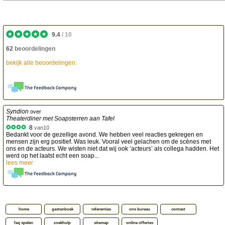
9.4
/
10
62
beoordelingen
bekijk alle beoordelingen:
Syndion
over
Theaterdiner met Soapsterren aan Tafel
8
van
10
Bedankt voor de gezellige avond. We hebben veel reacties gekregen en
mensen zijn erg positief. Was leuk. Vooral veel gelachen om de scènes met
ons en de acteurs. We wisten niet dat wij ook ‘acteurs’ als collega hadden. Het
werd op het laatst echt een soap...
lees meer
home
gastenboek
referenties
ons bureau
contact
faq spelen
zoekhulp
sitemap
online offertes