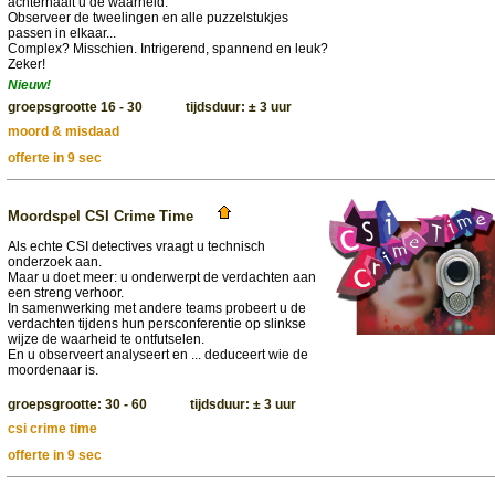
achterhaalt u de waarheid.
Observeer de tweelingen en alle puzzelstukjes
passen in elkaar...
Complex? Misschien. Intrigerend, spannend en leuk?
Zeker!
Nieuw!
groepsgrootte 16 - 30 tijdsduur: ± 3 uur
moord & misdaad
offerte in 9 sec
Moordspel CSI Crime Time
Als echte CSI detectives vraagt u technisch
onderzoek aan.
Maar u doet meer: u onderwerpt de verdachten aan
een streng verhoor.
In samenwerking met andere teams probeert u de
verdachten tijdens hun persconferentie op slinkse
wijze de waarheid te ontfutselen.
En u observeert analyseert en ... deduceert wie de
moordenaar is.
groepsgrootte: 30 - 60 tijdsduur: ± 3 uur
csi crime time
offerte in 9 sec