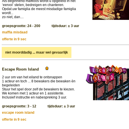
Als beginnend maffioos wordt u opgeleid in het
‘eervol’ stelen, bedreigen en chanteren.
Opdat
uw
famiglia de meest misdadige famiglia
wordt...
zo niet, dan....
groepsgrootte: 24 - 200 tijdsduur: ± 3 uur
maffia misdaad
offerte in 9 sec
niet moorddadig ... maar wel gevaarlijk
Escape Room Island
2 uur om van het eiland te ontsnappen
1 acteur en toch ... 8 bewakers die bewaken èn
begeleiden
Stuur het spel door zelf de bewakers te kiezen.
We komen met 1 acteur en 1 assistente.
Inclusief instructie en nabespreking 3 uur.
groepsgrootte: 3 - 12 tijdsduur: ± 3 uur
escape room island
offerte in 9 sec