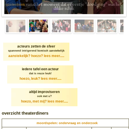
vanaf het moment dat er eentje "dood ging" was het
gastenboek
dikke schik
acteurs zetten de sfeer
spannend intrigerend komisch aanstekelijk
aanstekelijk? hoezo?
lees meer.....
iedere tafel een acteur
dat is reuze leuk!
hoezo, leuk?
lees meer.....
altijd improviseren
ook met u?
hoezo, met mij?
lees meer.....
overzicht theaterdiners
moordspelen: ondervraag en onderzoek