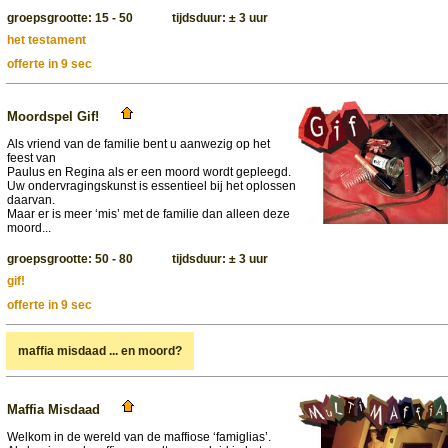
groepsgrootte: 15 - 50 tijdsduur: ± 3 uur
het testament
offerte in 9 sec
Moordspel Gif!
Als vriend van de familie bent u aanwezig op het
feest van
Paulus en Regina als er een moord wordt gepleegd.
Uw ondervragingskunst is essentieel bij het oplossen
daarvan.
Maar er is meer ‘mis’ met de familie dan alleen deze
moord...
groepsgrootte: 50 - 80 tijdsduur: ± 3 uur
gif!
offerte in 9 sec
maffia misdaad ... en moord?
Maffia Misdaad
Welkom in de wereld van de maffiose ‘famiglias’.