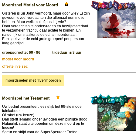
Moordspel Motief voor Moord
Gisteren is Sir John vermoord, maar door wie? Er zijn
gewoon teveel verdachten die allemaal een motief
hebben. Maar welk motief past bij wie?
Door verdachten te ondervragen en bewijsmateriaal
te verzamelen tracht u daar achter te komen. En
natuurlijk ontmaskert u de echte moordenaar.
Een spel voor de echt grote groepen! per persoon
laag geprijsd.
groepsgrootte: 60 - 96 tijdsduur: ± 3 uur
motief voor moord
offerte in 9 sec
moordspelen met ‘live’ moorden
Moordspel het Testament
Uw bedrijf presenteert feestelijk het 99-ste model
tuinkabouter.
Of robot (uw keuze).
Dan sterft iemand onder uw ogen een pijnlijke dood.
Natuurlijk staat u te popelen om deze moord op te
lossen!
Speur en strijd voor de SuperSpeurder Trofee!