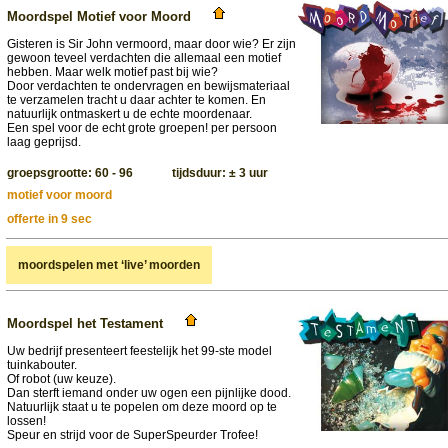
Moordspel Motief voor Moord
Gisteren is Sir John vermoord, maar door wie? Er zijn
gewoon teveel verdachten die allemaal een motief
hebben. Maar welk motief past bij wie?
Door verdachten te ondervragen en bewijsmateriaal
te verzamelen tracht u daar achter te komen. En
natuurlijk ontmaskert u de echte moordenaar.
Een spel voor de echt grote groepen! per persoon
laag geprijsd.
groepsgrootte: 60 - 96 tijdsduur: ± 3 uur
motief voor moord
offerte in 9 sec
moordspelen met ‘live’ moorden
Moordspel het Testament
Uw bedrijf presenteert feestelijk het 99-ste model
tuinkabouter.
Of robot (uw keuze).
Dan sterft iemand onder uw ogen een pijnlijke dood.
Natuurlijk staat u te popelen om deze moord op te
lossen!
Speur en strijd voor de SuperSpeurder Trofee!