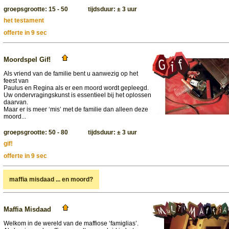
groepsgrootte: 15 - 50 tijdsduur: ± 3 uur
het testament
offerte in 9 sec
Moordspel Gif!
Als vriend van de familie bent u aanwezig op het
feest van
Paulus en Regina als er een moord wordt gepleegd.
Uw ondervragingskunst is essentieel bij het oplossen
daarvan.
Maar er is meer ‘mis’ met de familie dan alleen deze
moord...
groepsgrootte: 50 - 80 tijdsduur: ± 3 uur
gif!
offerte in 9 sec
maffia misdaad ... en moord?
Maffia Misdaad
Welkom in de wereld van de maffiose ‘famiglias’.