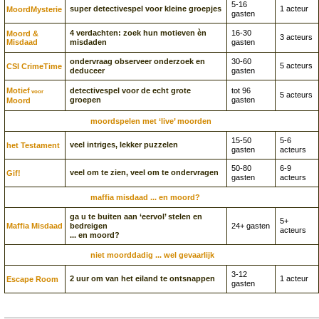
5-16
super detectivespel voor kleine groepjes
1 acteur
Moord­Mysterie
gasten
4 verdachten: zoek hun motieven èn
16-30
Moord &
3 acteurs
Misdaad
misdaden
gasten
ondervraag observeer onderzoek en
30-60
5 acteurs
CSI CrimeTime
deduceer
gasten
Motief
detectivespel voor de echt grote
tot 96
voor
5 acteurs
groepen
gasten
Moord
moordspelen met ‘live’ moorden
15-50
5-6
veel intriges, lekker puzzelen
het Testament
gasten
acteurs
50-80
6-9
veel om te zien, veel om te ondervragen
Gif!
gasten
acteurs
maffia misdaad ... en moord?
ga u te buiten aan ‘eervol’ stelen en
5+
Maffia Misdaad
bedreigen
24+ gasten
acteurs
... en moord?
niet moorddadig ... wel gevaarlijk
3-12
2 uur om van het eiland te ontsnappen
1 acteur
Escape Room
gasten