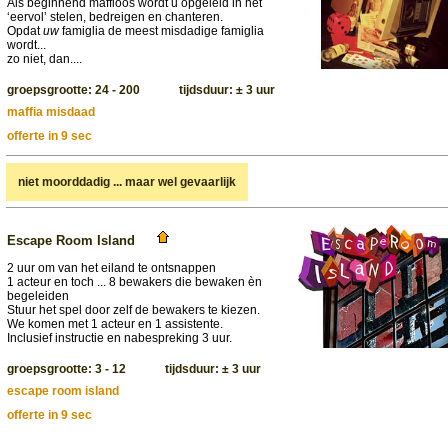
Als beginnend maffioos wordt u opgeleid in het
‘eervol’ stelen, bedreigen en chanteren.
Opdat
uw
famiglia de meest misdadige famiglia
wordt...
zo niet, dan....
groepsgrootte: 24 - 200 tijdsduur: ± 3 uur
maffia misdaad
offerte in 9 sec
niet moorddadig ... maar wel gevaarlijk
Escape Room Island
2 uur om van het eiland te ontsnappen
1 acteur en toch ... 8 bewakers die bewaken èn
begeleiden
Stuur het spel door zelf de bewakers te kiezen.
We komen met 1 acteur en 1 assistente.
Inclusief instructie en nabespreking 3 uur.
groepsgrootte: 3 - 12 tijdsduur: ± 3 uur
escape room island
offerte in 9 sec