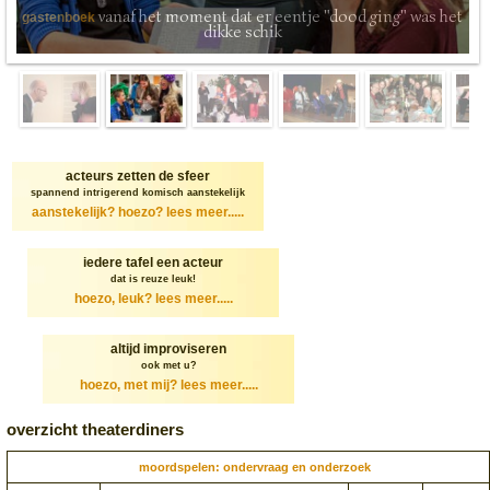
vanaf het moment dat er eentje "dood ging" was het
gastenboek
dikke schik
acteurs zetten de sfeer
spannend intrigerend komisch aanstekelijk
aanstekelijk? hoezo?
lees meer.....
iedere tafel een acteur
dat is reuze leuk!
hoezo, leuk?
lees meer.....
altijd improviseren
ook met u?
hoezo, met mij?
lees meer.....
overzicht theaterdiners
moordspelen: ondervraag en onderzoek