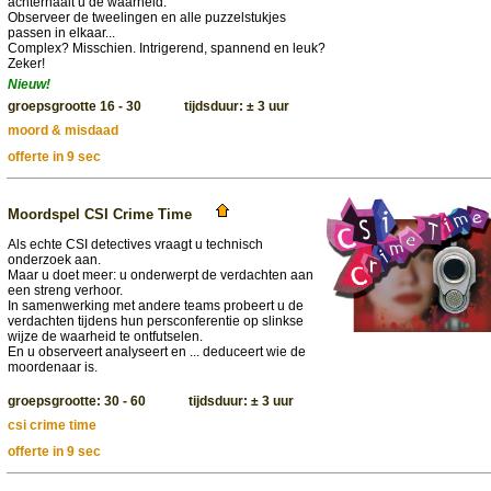
achterhaalt u de waarheid.
Observeer de tweelingen en alle puzzelstukjes
passen in elkaar...
Complex? Misschien. Intrigerend, spannend en leuk?
Zeker!
Nieuw!
groepsgrootte 16 - 30 tijdsduur: ± 3 uur
moord & misdaad
offerte in 9 sec
Moordspel CSI Crime Time
Als echte CSI detectives vraagt u technisch
onderzoek aan.
Maar u doet meer: u onderwerpt de verdachten aan
een streng verhoor.
In samenwerking met andere teams probeert u de
verdachten tijdens hun persconferentie op slinkse
wijze de waarheid te ontfutselen.
En u observeert analyseert en ... deduceert wie de
moordenaar is.
groepsgrootte: 30 - 60 tijdsduur: ± 3 uur
csi crime time
offerte in 9 sec