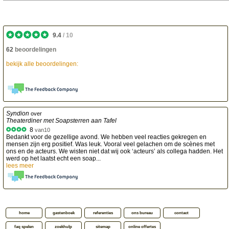
9.4
/
10
62
beoordelingen
bekijk alle beoordelingen:
Syndion
over
Theaterdiner met Soapsterren aan Tafel
8
van
10
Bedankt voor de gezellige avond. We hebben veel reacties gekregen en
mensen zijn erg positief. Was leuk. Vooral veel gelachen om de scènes met
ons en de acteurs. We wisten niet dat wij ook ‘acteurs’ als collega hadden. Het
werd op het laatst echt een soap...
lees meer
home
gastenboek
referenties
ons bureau
contact
faq spelen
zoekhulp
sitemap
online offertes