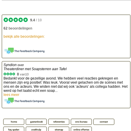
9.4
/
10
62
beoordelingen
bekijk alle beoordelingen:
Syndion
over
Theaterdiner met Soapsterren aan Tafel
8
van
10
Bedankt voor de gezellige avond. We hebben veel reacties gekregen en
mensen zijn erg positief. Was leuk. Vooral veel gelachen om de scènes met
ons en de acteurs. We wisten niet dat wij ook ‘acteurs’ als collega hadden. Het
werd op het laatst echt een soap...
lees meer
home
gastenboek
referenties
ons bureau
contact
faq spelen
zoekhulp
sitemap
online offertes