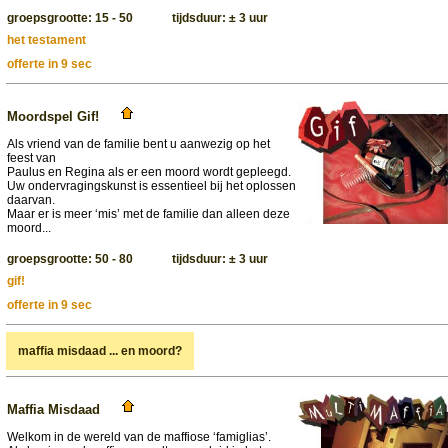
groepsgrootte: 15 - 50 tijdsduur: ± 3 uur
het testament
offerte in 9 sec
Moordspel Gif!
Als vriend van de familie bent u aanwezig op het
feest van
Paulus en Regina als er een moord wordt gepleegd.
Uw ondervragingskunst is essentieel bij het oplossen
daarvan.
Maar er is meer ‘mis’ met de familie dan alleen deze
moord...
groepsgrootte: 50 - 80 tijdsduur: ± 3 uur
gif!
offerte in 9 sec
maffia misdaad ... en moord?
Maffia Misdaad
Welkom in de wereld van de maffiose ‘famiglias’.