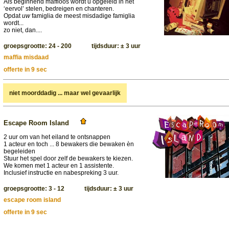
Als beginnend maffioos wordt u opgeleid in het
‘eervol’ stelen, bedreigen en chanteren.
Opdat
uw
famiglia de meest misdadige famiglia
wordt...
zo niet, dan....
groepsgrootte: 24 - 200 tijdsduur: ± 3 uur
maffia misdaad
offerte in 9 sec
niet moorddadig ... maar wel gevaarlijk
Escape Room Island
2 uur om van het eiland te ontsnappen
1 acteur en toch ... 8 bewakers die bewaken èn
begeleiden
Stuur het spel door zelf de bewakers te kiezen.
We komen met 1 acteur en 1 assistente.
Inclusief instructie en nabespreking 3 uur.
groepsgrootte: 3 - 12 tijdsduur: ± 3 uur
escape room island
offerte in 9 sec