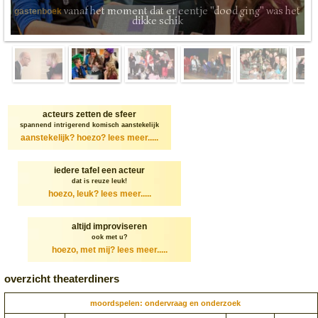
vanaf het moment dat er eentje "dood ging" was het
gastenboek
dikke schik
acteurs zetten de sfeer
spannend intrigerend komisch aanstekelijk
aanstekelijk? hoezo?
lees meer.....
iedere tafel een acteur
dat is reuze leuk!
hoezo, leuk?
lees meer.....
altijd improviseren
ook met u?
hoezo, met mij?
lees meer.....
overzicht theaterdiners
moordspelen: ondervraag en onderzoek