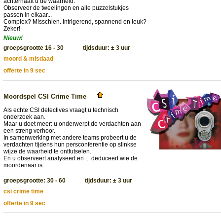
achterhaalt u de waarheid.
Observeer de tweelingen en alle puzzelstukjes
passen in elkaar...
Complex? Misschien. Intrigerend, spannend en leuk?
Zeker!
Nieuw!
groepsgrootte 16 - 30 tijdsduur: ± 3 uur
moord & misdaad
offerte in 9 sec
Moordspel CSI Crime Time
Als echte CSI detectives vraagt u technisch
onderzoek aan.
Maar u doet meer: u onderwerpt de verdachten aan
een streng verhoor.
In samenwerking met andere teams probeert u de
verdachten tijdens hun persconferentie op slinkse
wijze de waarheid te ontfutselen.
En u observeert analyseert en ... deduceert wie de
moordenaar is.
groepsgrootte: 30 - 60 tijdsduur: ± 3 uur
csi crime time
offerte in 9 sec