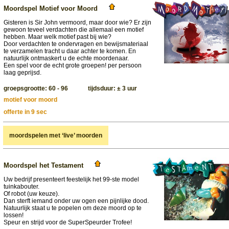
Moordspel Motief voor Moord
Gisteren is Sir John vermoord, maar door wie? Er zijn
gewoon teveel verdachten die allemaal een motief
hebben. Maar welk motief past bij wie?
Door verdachten te ondervragen en bewijsmateriaal
te verzamelen tracht u daar achter te komen. En
natuurlijk ontmaskert u de echte moordenaar.
Een spel voor de echt grote groepen! per persoon
laag geprijsd.
groepsgrootte: 60 - 96 tijdsduur: ± 3 uur
motief voor moord
offerte in 9 sec
moordspelen met ‘live’ moorden
Moordspel het Testament
Uw bedrijf presenteert feestelijk het 99-ste model
tuinkabouter.
Of robot (uw keuze).
Dan sterft iemand onder uw ogen een pijnlijke dood.
Natuurlijk staat u te popelen om deze moord op te
lossen!
Speur en strijd voor de SuperSpeurder Trofee!