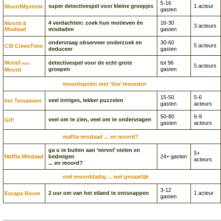
5-16
super detectivespel voor kleine groepjes
1 acteur
Moord­Mysterie
gasten
4 verdachten: zoek hun motieven èn
16-30
Moord &
3 acteurs
Misdaad
misdaden
gasten
ondervraag observeer onderzoek en
30-60
5 acteurs
CSI CrimeTime
deduceer
gasten
Motief
detectivespel voor de echt grote
tot 96
voor
5 acteurs
groepen
gasten
Moord
moordspelen met ‘live’ moorden
15-50
5-6
veel intriges, lekker puzzelen
het Testament
gasten
acteurs
50-80
6-9
veel om te zien, veel om te ondervragen
Gif!
gasten
acteurs
maffia misdaad ... en moord?
ga u te buiten aan ‘eervol’ stelen en
5+
Maffia Misdaad
bedreigen
24+ gasten
acteurs
... en moord?
niet moorddadig ... wel gevaarlijk
3-12
2 uur om van het eiland te ontsnappen
1 acteur
Escape Room
gasten