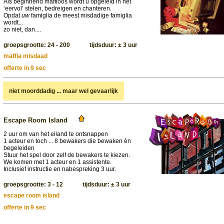
Als beginnend maffioos wordt u opgeleid in het
‘eervol’ stelen, bedreigen en chanteren.
Opdat
uw
famiglia de meest misdadige famiglia
wordt...
zo niet, dan....
groepsgrootte: 24 - 200 tijdsduur: ± 3 uur
maffia misdaad
offerte in 9 sec
niet moorddadig ... maar wel gevaarlijk
Escape Room Island
2 uur om van het eiland te ontsnappen
1 acteur en toch ... 8 bewakers die bewaken èn
begeleiden
Stuur het spel door zelf de bewakers te kiezen.
We komen met 1 acteur en 1 assistente.
Inclusief instructie en nabespreking 3 uur.
groepsgrootte: 3 - 12 tijdsduur: ± 3 uur
escape room island
offerte in 9 sec