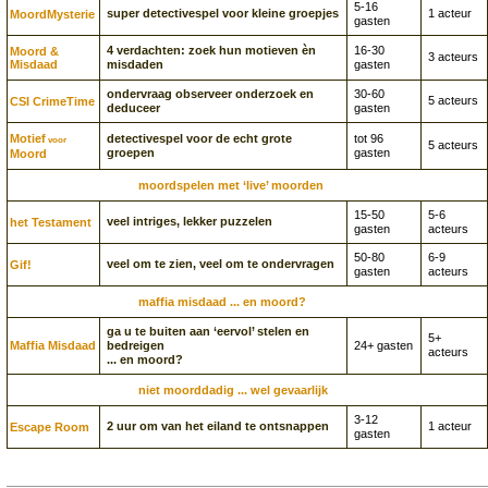
5-16
super detectivespel voor kleine groepjes
1 acteur
Moord­Mysterie
gasten
4 verdachten: zoek hun motieven èn
16-30
Moord &
3 acteurs
Misdaad
misdaden
gasten
ondervraag observeer onderzoek en
30-60
5 acteurs
CSI CrimeTime
deduceer
gasten
Motief
detectivespel voor de echt grote
tot 96
voor
5 acteurs
groepen
gasten
Moord
moordspelen met ‘live’ moorden
15-50
5-6
veel intriges, lekker puzzelen
het Testament
gasten
acteurs
50-80
6-9
veel om te zien, veel om te ondervragen
Gif!
gasten
acteurs
maffia misdaad ... en moord?
ga u te buiten aan ‘eervol’ stelen en
5+
Maffia Misdaad
bedreigen
24+ gasten
acteurs
... en moord?
niet moorddadig ... wel gevaarlijk
3-12
2 uur om van het eiland te ontsnappen
1 acteur
Escape Room
gasten