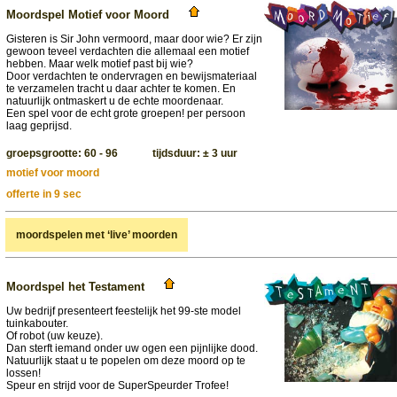
Moordspel Motief voor Moord
Gisteren is Sir John vermoord, maar door wie? Er zijn
gewoon teveel verdachten die allemaal een motief
hebben. Maar welk motief past bij wie?
Door verdachten te ondervragen en bewijsmateriaal
te verzamelen tracht u daar achter te komen. En
natuurlijk ontmaskert u de echte moordenaar.
Een spel voor de echt grote groepen! per persoon
laag geprijsd.
groepsgrootte: 60 - 96 tijdsduur: ± 3 uur
motief voor moord
offerte in 9 sec
moordspelen met ‘live’ moorden
Moordspel het Testament
Uw bedrijf presenteert feestelijk het 99-ste model
tuinkabouter.
Of robot (uw keuze).
Dan sterft iemand onder uw ogen een pijnlijke dood.
Natuurlijk staat u te popelen om deze moord op te
lossen!
Speur en strijd voor de SuperSpeurder Trofee!