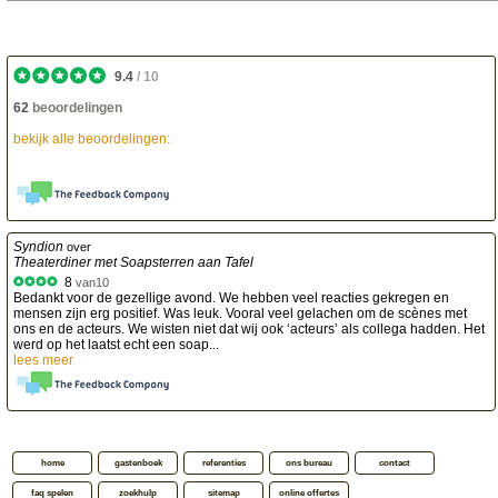
9.4
/
10
62
beoordelingen
bekijk alle beoordelingen:
Syndion
over
Theaterdiner met Soapsterren aan Tafel
8
van
10
Bedankt voor de gezellige avond. We hebben veel reacties gekregen en
mensen zijn erg positief. Was leuk. Vooral veel gelachen om de scènes met
ons en de acteurs. We wisten niet dat wij ook ‘acteurs’ als collega hadden. Het
werd op het laatst echt een soap...
lees meer
home
gastenboek
referenties
ons bureau
contact
faq spelen
zoekhulp
sitemap
online offertes