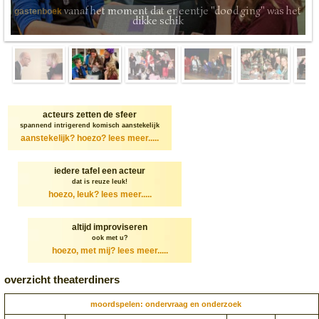
vanaf het moment dat er eentje "dood ging" was het
gastenboek
dikke schik
acteurs zetten de sfeer
spannend intrigerend komisch aanstekelijk
aanstekelijk? hoezo?
lees meer.....
iedere tafel een acteur
dat is reuze leuk!
hoezo, leuk?
lees meer.....
altijd improviseren
ook met u?
hoezo, met mij?
lees meer.....
overzicht theaterdiners
moordspelen: ondervraag en onderzoek