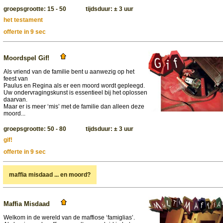
groepsgrootte: 15 - 50 tijdsduur: ± 3 uur
het testament
offerte in 9 sec
Moordspel Gif!
Als vriend van de familie bent u aanwezig op het
feest van
Paulus en Regina als er een moord wordt gepleegd.
Uw ondervragingskunst is essentieel bij het oplossen
daarvan.
Maar er is meer ‘mis’ met de familie dan alleen deze
moord...
groepsgrootte: 50 - 80 tijdsduur: ± 3 uur
gif!
offerte in 9 sec
maffia misdaad ... en moord?
Maffia Misdaad
Welkom in de wereld van de maffiose ‘famiglias’.