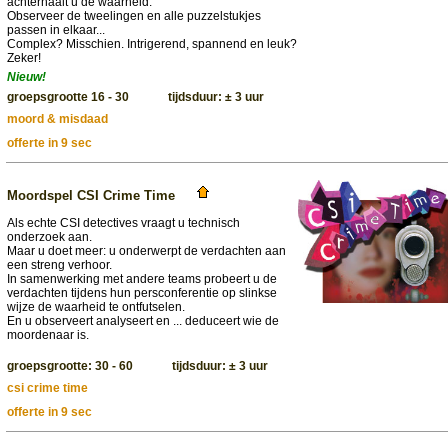
achterhaalt u de waarheid.
Observeer de tweelingen en alle puzzelstukjes
passen in elkaar...
Complex? Misschien. Intrigerend, spannend en leuk?
Zeker!
Nieuw!
groepsgrootte 16 - 30 tijdsduur: ± 3 uur
moord & misdaad
offerte in 9 sec
Moordspel CSI Crime Time
Als echte CSI detectives vraagt u technisch
onderzoek aan.
Maar u doet meer: u onderwerpt de verdachten aan
een streng verhoor.
In samenwerking met andere teams probeert u de
verdachten tijdens hun persconferentie op slinkse
wijze de waarheid te ontfutselen.
En u observeert analyseert en ... deduceert wie de
moordenaar is.
groepsgrootte: 30 - 60 tijdsduur: ± 3 uur
csi crime time
offerte in 9 sec