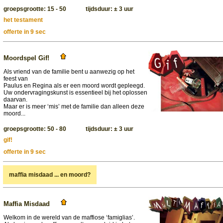
groepsgrootte: 15 - 50 tijdsduur: ± 3 uur
het testament
offerte in 9 sec
Moordspel Gif!
Als vriend van de familie bent u aanwezig op het
feest van
Paulus en Regina als er een moord wordt gepleegd.
Uw ondervragingskunst is essentieel bij het oplossen
daarvan.
Maar er is meer ‘mis’ met de familie dan alleen deze
moord...
groepsgrootte: 50 - 80 tijdsduur: ± 3 uur
gif!
offerte in 9 sec
maffia misdaad ... en moord?
Maffia Misdaad
Welkom in de wereld van de maffiose ‘famiglias’.