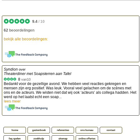
9.4
/
10
62
beoordelingen
bekijk alle beoordelingen:
Syndion
over
Theaterdiner met Soapsterren aan Tafel
8
van
10
Bedankt voor de gezellige avond. We hebben veel reacties gekregen en
mensen zijn erg positief. Was leuk. Vooral veel gelachen om de scènes met
ons en de acteurs. We wisten niet dat wij ook ‘acteurs’ als collega hadden. Het
werd op het laatst echt een soap...
lees meer
home
gastenboek
referenties
ons bureau
contact
faq spelen
zoekhulp
sitemap
online offertes