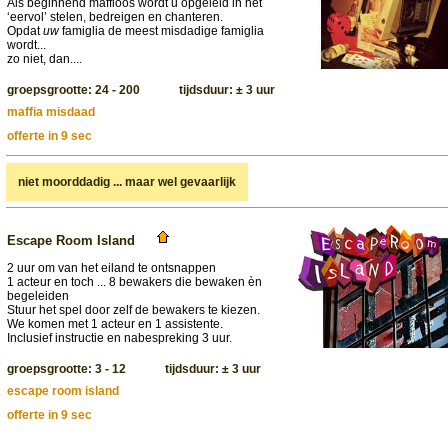
Als beginnend maffioos wordt u opgeleid in het
‘eervol’ stelen, bedreigen en chanteren.
Opdat
uw
famiglia de meest misdadige famiglia
wordt...
zo niet, dan....
groepsgrootte: 24 - 200 tijdsduur: ± 3 uur
maffia misdaad
offerte in 9 sec
niet moorddadig ... maar wel gevaarlijk
Escape Room Island
2 uur om van het eiland te ontsnappen
1 acteur en toch ... 8 bewakers die bewaken èn
begeleiden
Stuur het spel door zelf de bewakers te kiezen.
We komen met 1 acteur en 1 assistente.
Inclusief instructie en nabespreking 3 uur.
groepsgrootte: 3 - 12 tijdsduur: ± 3 uur
escape room island
offerte in 9 sec