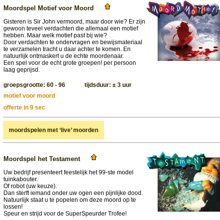
Moordspel Motief voor Moord
Gisteren is Sir John vermoord, maar door wie? Er zijn
gewoon teveel verdachten die allemaal een motief
hebben. Maar welk motief past bij wie?
Door verdachten te ondervragen en bewijsmateriaal
te verzamelen tracht u daar achter te komen. En
natuurlijk ontmaskert u de echte moordenaar.
Een spel voor de echt grote groepen! per persoon
laag geprijsd.
groepsgrootte: 60 - 96 tijdsduur: ± 3 uur
motief voor moord
offerte in 9 sec
moordspelen met ‘live’ moorden
Moordspel het Testament
Uw bedrijf presenteert feestelijk het 99-ste model
tuinkabouter.
Of robot (uw keuze).
Dan sterft iemand onder uw ogen een pijnlijke dood.
Natuurlijk staat u te popelen om deze moord op te
lossen!
Speur en strijd voor de SuperSpeurder Trofee!