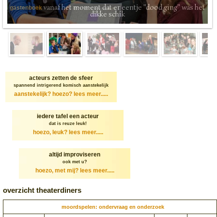
vanaf het moment dat er eentje "dood ging" was het
gastenboek
dikke schik
acteurs zetten de sfeer
spannend intrigerend komisch aanstekelijk
aanstekelijk? hoezo?
lees meer.....
iedere tafel een acteur
dat is reuze leuk!
hoezo, leuk?
lees meer.....
altijd improviseren
ook met u?
hoezo, met mij?
lees meer.....
overzicht theaterdiners
moordspelen: ondervraag en onderzoek