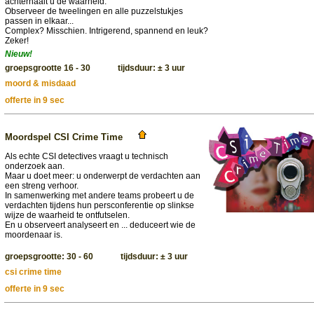
achterhaalt u de waarheid.
Observeer de tweelingen en alle puzzelstukjes
passen in elkaar...
Complex? Misschien. Intrigerend, spannend en leuk?
Zeker!
Nieuw!
groepsgrootte 16 - 30 tijdsduur: ± 3 uur
moord & misdaad
offerte in 9 sec
Moordspel CSI Crime Time
Als echte CSI detectives vraagt u technisch
onderzoek aan.
Maar u doet meer: u onderwerpt de verdachten aan
een streng verhoor.
In samenwerking met andere teams probeert u de
verdachten tijdens hun persconferentie op slinkse
wijze de waarheid te ontfutselen.
En u observeert analyseert en ... deduceert wie de
moordenaar is.
groepsgrootte: 30 - 60 tijdsduur: ± 3 uur
csi crime time
offerte in 9 sec