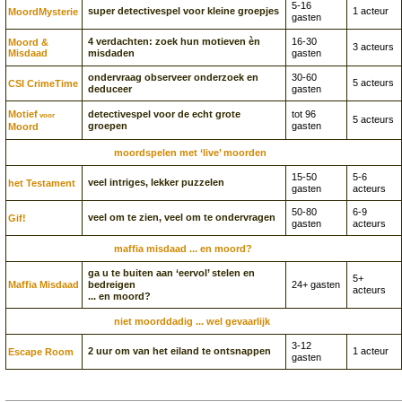
5-16
super detectivespel voor kleine groepjes
1 acteur
Moord­Mysterie
gasten
4 verdachten: zoek hun motieven èn
16-30
Moord &
3 acteurs
Misdaad
misdaden
gasten
ondervraag observeer onderzoek en
30-60
5 acteurs
CSI CrimeTime
deduceer
gasten
Motief
detectivespel voor de echt grote
tot 96
voor
5 acteurs
groepen
gasten
Moord
moordspelen met ‘live’ moorden
15-50
5-6
veel intriges, lekker puzzelen
het Testament
gasten
acteurs
50-80
6-9
veel om te zien, veel om te ondervragen
Gif!
gasten
acteurs
maffia misdaad ... en moord?
ga u te buiten aan ‘eervol’ stelen en
5+
Maffia Misdaad
bedreigen
24+ gasten
acteurs
... en moord?
niet moorddadig ... wel gevaarlijk
3-12
2 uur om van het eiland te ontsnappen
1 acteur
Escape Room
gasten