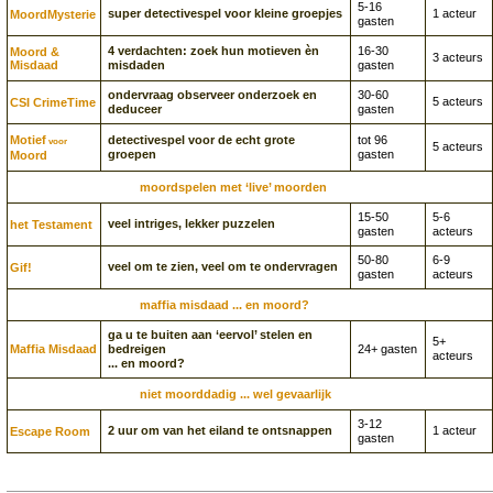
5-16
super detectivespel voor kleine groepjes
1 acteur
Moord­Mysterie
gasten
4 verdachten: zoek hun motieven èn
16-30
Moord &
3 acteurs
Misdaad
misdaden
gasten
ondervraag observeer onderzoek en
30-60
5 acteurs
CSI CrimeTime
deduceer
gasten
Motief
detectivespel voor de echt grote
tot 96
voor
5 acteurs
groepen
gasten
Moord
moordspelen met ‘live’ moorden
15-50
5-6
veel intriges, lekker puzzelen
het Testament
gasten
acteurs
50-80
6-9
veel om te zien, veel om te ondervragen
Gif!
gasten
acteurs
maffia misdaad ... en moord?
ga u te buiten aan ‘eervol’ stelen en
5+
Maffia Misdaad
bedreigen
24+ gasten
acteurs
... en moord?
niet moorddadig ... wel gevaarlijk
3-12
2 uur om van het eiland te ontsnappen
1 acteur
Escape Room
gasten