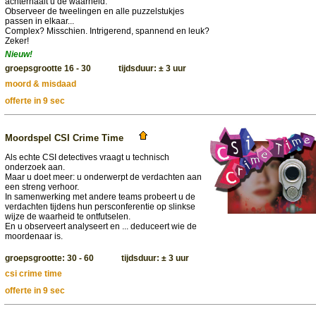
achterhaalt u de waarheid.
Observeer de tweelingen en alle puzzelstukjes
passen in elkaar...
Complex? Misschien. Intrigerend, spannend en leuk?
Zeker!
Nieuw!
groepsgrootte 16 - 30 tijdsduur: ± 3 uur
moord & misdaad
offerte in 9 sec
Moordspel CSI Crime Time
Als echte CSI detectives vraagt u technisch
onderzoek aan.
Maar u doet meer: u onderwerpt de verdachten aan
een streng verhoor.
In samenwerking met andere teams probeert u de
verdachten tijdens hun persconferentie op slinkse
wijze de waarheid te ontfutselen.
En u observeert analyseert en ... deduceert wie de
moordenaar is.
groepsgrootte: 30 - 60 tijdsduur: ± 3 uur
csi crime time
offerte in 9 sec