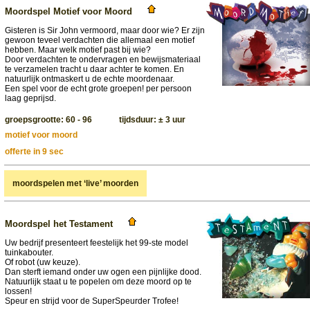
Moordspel Motief voor Moord
Gisteren is Sir John vermoord, maar door wie? Er zijn
gewoon teveel verdachten die allemaal een motief
hebben. Maar welk motief past bij wie?
Door verdachten te ondervragen en bewijsmateriaal
te verzamelen tracht u daar achter te komen. En
natuurlijk ontmaskert u de echte moordenaar.
Een spel voor de echt grote groepen! per persoon
laag geprijsd.
groepsgrootte: 60 - 96 tijdsduur: ± 3 uur
motief voor moord
offerte in 9 sec
moordspelen met ‘live’ moorden
Moordspel het Testament
Uw bedrijf presenteert feestelijk het 99-ste model
tuinkabouter.
Of robot (uw keuze).
Dan sterft iemand onder uw ogen een pijnlijke dood.
Natuurlijk staat u te popelen om deze moord op te
lossen!
Speur en strijd voor de SuperSpeurder Trofee!