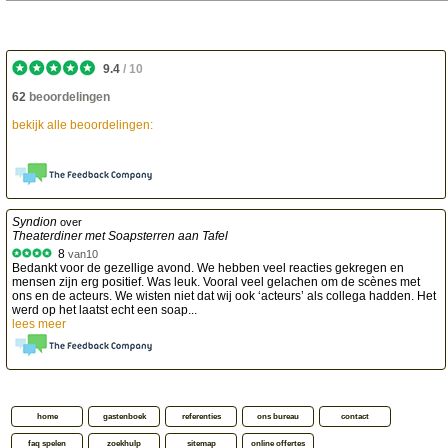
9.4
/
10
62
beoordelingen
bekijk alle beoordelingen:
Syndion
over
Theaterdiner met Soapsterren aan Tafel
8
van
10
Bedankt voor de gezellige avond. We hebben veel reacties gekregen en
mensen zijn erg positief. Was leuk. Vooral veel gelachen om de scènes met
ons en de acteurs. We wisten niet dat wij ook ‘acteurs’ als collega hadden. Het
werd op het laatst echt een soap...
lees meer
home
gastenboek
referenties
ons bureau
contact
faq spelen
zoekhulp
sitemap
online offertes