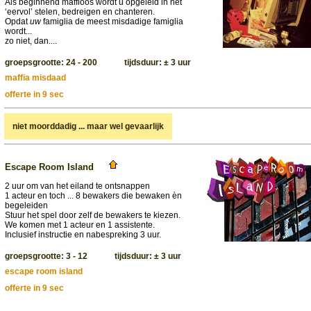
Als beginnend maffioos wordt u opgeleid in het
‘eervol’ stelen, bedreigen en chanteren.
Opdat
uw
famiglia de meest misdadige famiglia
wordt...
zo niet, dan....
groepsgrootte: 24 - 200 tijdsduur: ± 3 uur
maffia misdaad
offerte in 9 sec
niet moorddadig ... maar wel gevaarlijk
Escape Room Island
2 uur om van het eiland te ontsnappen
1 acteur en toch ... 8 bewakers die bewaken èn
begeleiden
Stuur het spel door zelf de bewakers te kiezen.
We komen met 1 acteur en 1 assistente.
Inclusief instructie en nabespreking 3 uur.
groepsgrootte: 3 - 12 tijdsduur: ± 3 uur
escape room island
offerte in 9 sec