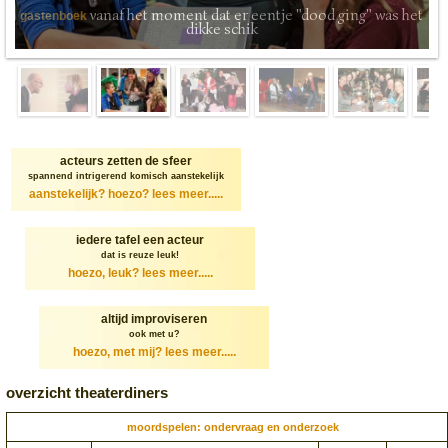
vanaf het moment dat er eentje "dood ging" was het
gastenboek
dikke schik
acteurs zetten de sfeer
spannend intrigerend komisch aanstekelijk
aanstekelijk? hoezo?
lees meer.....
iedere tafel een acteur
dat is reuze leuk!
hoezo, leuk?
lees meer.....
altijd improviseren
ook met u?
hoezo, met mij?
lees meer.....
overzicht theaterdiners
moordspelen: ondervraag en onderzoek