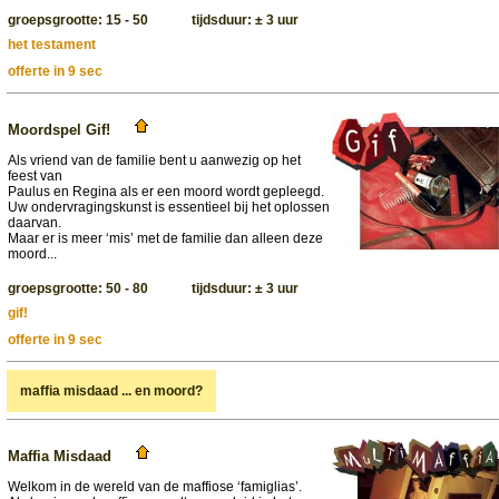
groepsgrootte: 15 - 50 tijdsduur: ± 3 uur
het testament
offerte in 9 sec
Moordspel Gif!
Als vriend van de familie bent u aanwezig op het
feest van
Paulus en Regina als er een moord wordt gepleegd.
Uw ondervragingskunst is essentieel bij het oplossen
daarvan.
Maar er is meer ‘mis’ met de familie dan alleen deze
moord...
groepsgrootte: 50 - 80 tijdsduur: ± 3 uur
gif!
offerte in 9 sec
maffia misdaad ... en moord?
Maffia Misdaad
Welkom in de wereld van de maffiose ‘famiglias’.