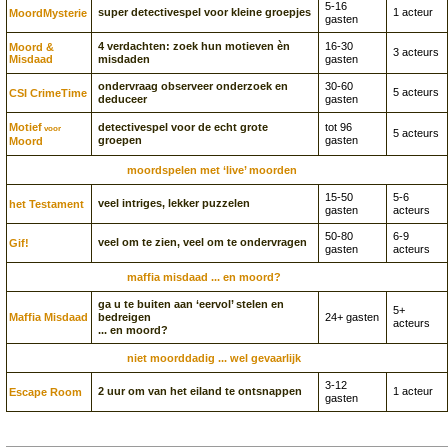
5-16
super detectivespel voor kleine groepjes
1 acteur
Moord­Mysterie
gasten
4 verdachten: zoek hun motieven èn
16-30
Moord &
3 acteurs
Misdaad
misdaden
gasten
ondervraag observeer onderzoek en
30-60
5 acteurs
CSI CrimeTime
deduceer
gasten
Motief
detectivespel voor de echt grote
tot 96
voor
5 acteurs
groepen
gasten
Moord
moordspelen met ‘live’ moorden
15-50
5-6
veel intriges, lekker puzzelen
het Testament
gasten
acteurs
50-80
6-9
veel om te zien, veel om te ondervragen
Gif!
gasten
acteurs
maffia misdaad ... en moord?
ga u te buiten aan ‘eervol’ stelen en
5+
Maffia Misdaad
bedreigen
24+ gasten
acteurs
... en moord?
niet moorddadig ... wel gevaarlijk
3-12
2 uur om van het eiland te ontsnappen
1 acteur
Escape Room
gasten