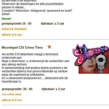
achterhaalt u de waarheid.
Observeer de tweelingen en alle puzzelstukjes
passen in elkaar...
Complex? Misschien. Intrigerend, spannend en leuk?
Zeker!
Nieuw!
groepsgrootte 16 - 30 tijdsduur: ± 3 uur
moord & misdaad
offerte in 9 sec
Moordspel CSI Crime Time
Als echte CSI detectives vraagt u technisch
onderzoek aan.
Maar u doet meer: u onderwerpt de verdachten aan
een streng verhoor.
In samenwerking met andere teams probeert u de
verdachten tijdens hun persconferentie op slinkse
wijze de waarheid te ontfutselen.
En u observeert analyseert en ... deduceert wie de
moordenaar is.
groepsgrootte: 30 - 60 tijdsduur: ± 3 uur
csi crime time
offerte in 9 sec