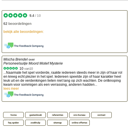
9.4
/
10
62
beoordelingen
bekijk alle beoordelingen:
Mischa Brendel
over
Personeelsuitje Moord Motief Mysterie
10
van
10
...Naarmate het spel vorderde, raakte iedereen steeds meer in zijn of haar rol
en kreeg echt plezier in het spel. Iedereen speelde zijn of haar karakter heel
leuk uit en de verdenkingen lieten niet lang op zich wachten. De ontknoping
kwam voor sommigen als een verrassing, anderen hadden...
lees meer
home
gastenboek
referenties
ons bureau
contact
faq spelen
zoekhulp
sitemap
online offertes