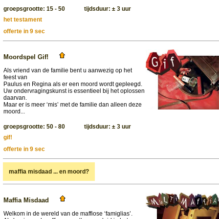
groepsgrootte: 15 - 50 tijdsduur: ± 3 uur
het testament
offerte in 9 sec
Moordspel Gif!
Als vriend van de familie bent u aanwezig op het
feest van
Paulus en Regina als er een moord wordt gepleegd.
Uw ondervragingskunst is essentieel bij het oplossen
daarvan.
Maar er is meer ‘mis’ met de familie dan alleen deze
moord...
groepsgrootte: 50 - 80 tijdsduur: ± 3 uur
gif!
offerte in 9 sec
maffia misdaad ... en moord?
Maffia Misdaad
Welkom in de wereld van de maffiose ‘famiglias’.