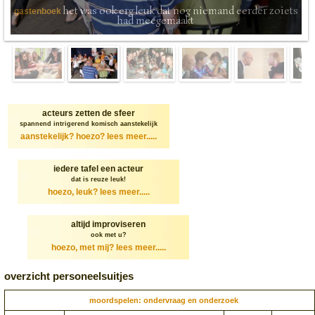
het was ook erg leuk dat nog niemand eerder zoiets
gastenboek
had meegemaakt
acteurs zetten de sfeer
spannend intrigerend komisch aanstekelijk
aanstekelijk? hoezo?
lees meer.....
iedere tafel een acteur
dat is reuze leuk!
hoezo, leuk?
lees meer.....
altijd improviseren
ook met u?
hoezo, met mij?
lees meer.....
overzicht personeelsuitjes
moordspelen: ondervraag en onderzoek