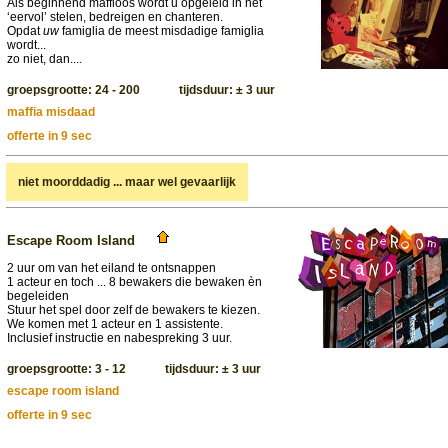
Als beginnend maffioos wordt u opgeleid in het
‘eervol’ stelen, bedreigen en chanteren.
Opdat
uw
famiglia de meest misdadige famiglia
wordt...
zo niet, dan....
groepsgrootte: 24 - 200 tijdsduur: ± 3 uur
maffia misdaad
offerte in 9 sec
niet moorddadig ... maar wel gevaarlijk
Escape Room Island
2 uur om van het eiland te ontsnappen
1 acteur en toch ... 8 bewakers die bewaken èn
begeleiden
Stuur het spel door zelf de bewakers te kiezen.
We komen met 1 acteur en 1 assistente.
Inclusief instructie en nabespreking 3 uur.
groepsgrootte: 3 - 12 tijdsduur: ± 3 uur
escape room island
offerte in 9 sec