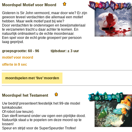
Moordspel Motief voor Moord
Gisteren is Sir John vermoord, maar door wie? Er zijn
gewoon teveel verdachten die allemaal een motief
hebben. Maar welk motief past bij wie?
Door verdachten te ondervragen en bewijsmateriaal
te verzamelen tracht u daar achter te komen. En
natuurlijk ontmaskert u de echte moordenaar.
Een spel voor de echt grote groepen! per persoon
laag geprijsd.
groepsgrootte: 60 - 96 tijdsduur: ± 3 uur
motief voor moord
offerte in 9 sec
moordspelen met ‘live’ moorden
Moordspel het Testament
Uw bedrijf presenteert feestelijk het 99-ste model
tuinkabouter.
Of robot (uw keuze).
Dan sterft iemand onder uw ogen een pijnlijke dood.
Natuurlijk staat u te popelen om deze moord op te
lossen!
Speur en strijd voor de SuperSpeurder Trofee!