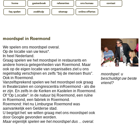
home
gastenboek
referenties
ons bureau
contact
faq spelen
zoekhulp
sitemap
online offertes
moordspel in Roermond
We spelen ons moordspel overal.
Op de locatie van uw keus*.
In heel Nederland.
Graag spelen we het moordspel in restaurants en
andere horeca gelegenheden van Roermond. Maar
ook op de eigen locatie van organisaties ziet u ons
regelmatig verschijnen en zelfs “bij de mensen thuis”.
moordspel: u
Ook in Roermond.
beschuldigt uw beste
Vanzelfsprekend spelen we het moordspel ook graag
vriend?
in theaterzalen en congrescentra inRoermond - als die
er zijn. En zelfs in de Kerken en Kastelen in Roermond.
Of “Op Locatie”: in de natuur bij Roermond, een ruïne
in Roermond, een fabriek in Roermond.
Roermond: Het nu Limburgse Roermond was
aanvankelijk een Gelderse stad.
U begrijpt het: we willen graag met ons moordspel ook
door Google gevonden worden.
Maar eigenlijk spelen we het moordspel dus ... overal.