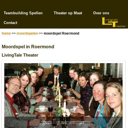
Teambuilding Spellen
Theater op Maat
Over ons
Contact
home
>>
moordspelen
>>
moordspel Roermond
Moordspel in Roermond
LivingTale Theater
gezellig samenzijn