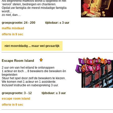
Als beginnend maffioos wordt u opgeleid in het
‘eervol’ stelen, bedreigen en chanteren.
Opdat
uw
famiglia de meest misdadige famiglia
wordt...
zo niet, dan....
groepsgrootte: 24 - 200 tijdsduur: ± 3 uur
maffia misdaad
offerte in 9 sec
niet moorddadig ... maar wel gevaarlijk
Escape Room Island
2 uur om van het eiland te ontsnappen
1 acteur en toch ... 8 bewakers die bewaken èn
begeleiden
Stuur het spel door zelf de bewakers te kiezen.
We komen met 1 acteur en 1 assistente.
Inclusief instructie en nabespreking 3 uur.
groepsgrootte: 3 - 12 tijdsduur: ± 3 uur
escape room island
offerte in 9 sec