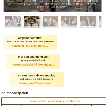
nietsvermoedend schoven wij aan tafel voor een
gastenboek
diner, om te worden overrompeld met haat, nijd, intriges,
overspel en moord!
altijd met acteurs
acteurs: dus veel theater en/of veel puzzelen
hoezo en / of?
lees meer.....
met een spannend plot
en nog realistisch ook
hoezo, realistisch?
lees meer.....
en een theatrale ontknoping
veel soap ... en echte karakters!
hoezo, soap?
lees meer.....
de moordspelen
moordspelen: ondervraag en onderzoek