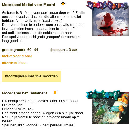
Moordspel Motief voor Moord
Gisteren is Sir John vermoord, maar door wie? Er zijn
gewoon teveel verdachten die allemaal een motief
hebben. Maar welk motief past bij wie?
Door verdachten te ondervragen en bewijsmateriaal
te verzamelen tracht u daar achter te komen. En
natuurlijk ontmaskert u de echte moordenaar.
Een spel voor de echt grote groepen! per persoon
laag geprijsd.
groepsgrootte: 60 - 96 tijdsduur: ± 3 uur
motief voor moord
offerte in 9 sec
moordspelen met ‘live’ moorden
Moordspel het Testament
Uw bedrijf presenteert feestelijk het 99-ste model
tuinkabouter.
Of robot (uw keuze).
Dan sterft iemand onder uw ogen een pijnlijke dood.
Natuurlijk staat u te popelen om deze moord op te
lossen!
Speur en strijd voor de SuperSpeurder Trofee!