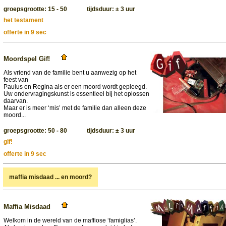
groepsgrootte: 15 - 50 tijdsduur: ± 3 uur
het testament
offerte in 9 sec
Moordspel Gif!
Als vriend van de familie bent u aanwezig op het
feest van
Paulus en Regina als er een moord wordt gepleegd.
Uw ondervragingskunst is essentieel bij het oplossen
daarvan.
Maar er is meer ‘mis’ met de familie dan alleen deze
moord...
groepsgrootte: 50 - 80 tijdsduur: ± 3 uur
gif!
offerte in 9 sec
maffia misdaad ... en moord?
Maffia Misdaad
Welkom in de wereld van de maffiose ‘famiglias’.