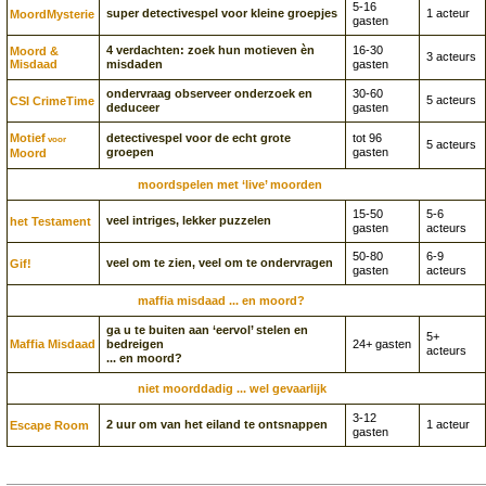
5-16
super detectivespel voor kleine groepjes
1 acteur
Moord­Mysterie
gasten
4 verdachten: zoek hun motieven èn
16-30
Moord &
3 acteurs
Misdaad
misdaden
gasten
ondervraag observeer onderzoek en
30-60
5 acteurs
CSI CrimeTime
deduceer
gasten
Motief
detectivespel voor de echt grote
tot 96
voor
5 acteurs
groepen
gasten
Moord
moordspelen met ‘live’ moorden
15-50
5-6
veel intriges, lekker puzzelen
het Testament
gasten
acteurs
50-80
6-9
veel om te zien, veel om te ondervragen
Gif!
gasten
acteurs
maffia misdaad ... en moord?
ga u te buiten aan ‘eervol’ stelen en
5+
Maffia Misdaad
bedreigen
24+ gasten
acteurs
... en moord?
niet moorddadig ... wel gevaarlijk
3-12
2 uur om van het eiland te ontsnappen
1 acteur
Escape Room
gasten