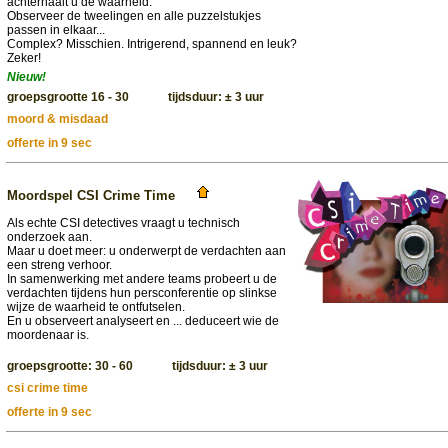
achterhaalt u de waarheid.
Observeer de tweelingen en alle puzzelstukjes
passen in elkaar...
Complex? Misschien. Intrigerend, spannend en leuk?
Zeker!
Nieuw!
groepsgrootte 16 - 30 tijdsduur: ± 3 uur
moord & misdaad
offerte in 9 sec
Moordspel CSI Crime Time
Als echte CSI detectives vraagt u technisch
onderzoek aan.
Maar u doet meer: u onderwerpt de verdachten aan
een streng verhoor.
In samenwerking met andere teams probeert u de
verdachten tijdens hun persconferentie op slinkse
wijze de waarheid te ontfutselen.
En u observeert analyseert en ... deduceert wie de
moordenaar is.
groepsgrootte: 30 - 60 tijdsduur: ± 3 uur
csi crime time
offerte in 9 sec