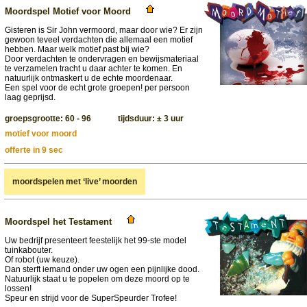
Moordspel Motief voor Moord
Gisteren is Sir John vermoord, maar door wie? Er zijn
gewoon teveel verdachten die allemaal een motief
hebben. Maar welk motief past bij wie?
Door verdachten te ondervragen en bewijsmateriaal
te verzamelen tracht u daar achter te komen. En
natuurlijk ontmaskert u de echte moordenaar.
Een spel voor de echt grote groepen! per persoon
laag geprijsd.
groepsgrootte: 60 - 96 tijdsduur: ± 3 uur
motief voor moord
offerte in 9 sec
moordspelen met ‘live’ moorden
Moordspel het Testament
Uw bedrijf presenteert feestelijk het 99-ste model
tuinkabouter.
Of robot (uw keuze).
Dan sterft iemand onder uw ogen een pijnlijke dood.
Natuurlijk staat u te popelen om deze moord op te
lossen!
Speur en strijd voor de SuperSpeurder Trofee!