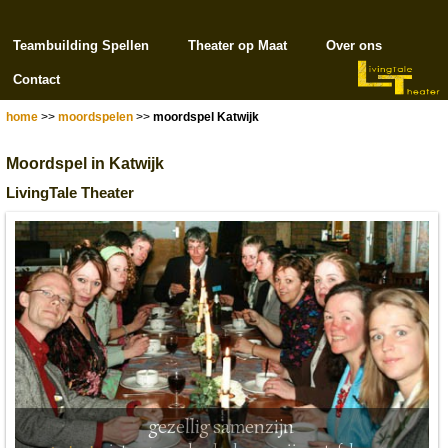
Teambuilding Spellen
Theater op Maat
Over ons
Contact
home
>>
moordspelen
>>
moordspel Katwijk
Moordspel in Katwijk
LivingTale Theater
gezellig samenzijn