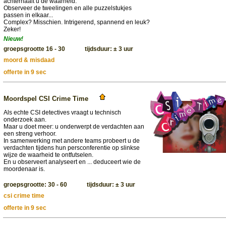
achterhaalt u de waarheid.
Observeer de tweelingen en alle puzzelstukjes
passen in elkaar...
Complex? Misschien. Intrigerend, spannend en leuk?
Zeker!
Nieuw!
groepsgrootte 16 - 30 tijdsduur: ± 3 uur
moord & misdaad
offerte in 9 sec
Moordspel CSI Crime Time
Als echte CSI detectives vraagt u technisch
onderzoek aan.
Maar u doet meer: u onderwerpt de verdachten aan
een streng verhoor.
In samenwerking met andere teams probeert u de
verdachten tijdens hun persconferentie op slinkse
wijze de waarheid te ontfutselen.
En u observeert analyseert en ... deduceert wie de
moordenaar is.
groepsgrootte: 30 - 60 tijdsduur: ± 3 uur
csi crime time
offerte in 9 sec