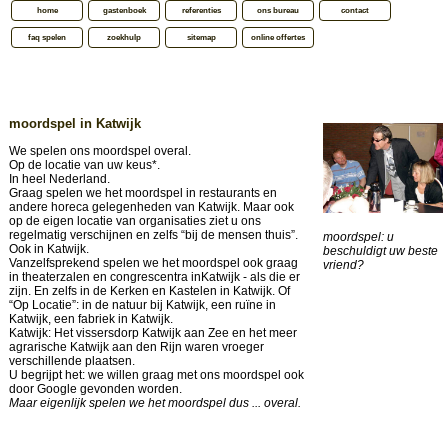
home
gastenboek
referenties
ons bureau
contact
faq spelen
zoekhulp
sitemap
online offertes
moordspel in Katwijk
We spelen ons moordspel overal.
Op de locatie van uw keus*.
In heel Nederland.
Graag spelen we het moordspel in restaurants en
andere horeca gelegenheden van Katwijk. Maar ook
op de eigen locatie van organisaties ziet u ons
regelmatig verschijnen en zelfs “bij de mensen thuis”.
moordspel: u
Ook in Katwijk.
beschuldigt uw beste
Vanzelfsprekend spelen we het moordspel ook graag
vriend?
in theaterzalen en congrescentra inKatwijk - als die er
zijn. En zelfs in de Kerken en Kastelen in Katwijk. Of
“Op Locatie”: in de natuur bij Katwijk, een ruïne in
Katwijk, een fabriek in Katwijk.
Katwijk: Het vissersdorp Katwijk aan Zee en het meer
agrarische Katwijk aan den Rijn waren vroeger
verschillende plaatsen.
U begrijpt het: we willen graag met ons moordspel ook
door Google gevonden worden.
Maar eigenlijk spelen we het moordspel dus ... overal.