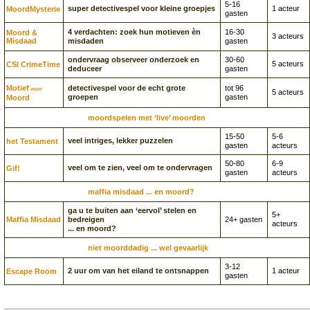
5-16
super detectivespel voor kleine groepjes
1 acteur
Moord­Mysterie
gasten
4 verdachten: zoek hun motieven èn
16-30
Moord &
3 acteurs
Misdaad
misdaden
gasten
ondervraag observeer onderzoek en
30-60
5 acteurs
CSI CrimeTime
deduceer
gasten
Motief
detectivespel voor de echt grote
tot 96
voor
5 acteurs
groepen
gasten
Moord
moordspelen met ‘live’ moorden
15-50
5-6
veel intriges, lekker puzzelen
het Testament
gasten
acteurs
50-80
6-9
veel om te zien, veel om te ondervragen
Gif!
gasten
acteurs
maffia misdaad ... en moord?
ga u te buiten aan ‘eervol’ stelen en
5+
Maffia Misdaad
bedreigen
24+ gasten
acteurs
... en moord?
niet moorddadig ... wel gevaarlijk
3-12
2 uur om van het eiland te ontsnappen
1 acteur
Escape Room
gasten