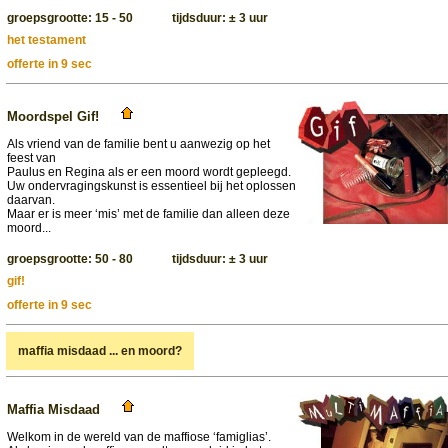
groepsgrootte: 15 - 50 tijdsduur: ± 3 uur
het testament
offerte in 9 sec
Moordspel Gif!
Als vriend van de familie bent u aanwezig op het
feest van
Paulus en Regina als er een moord wordt gepleegd.
Uw ondervragingskunst is essentieel bij het oplossen
daarvan.
Maar er is meer ‘mis’ met de familie dan alleen deze
moord...
groepsgrootte: 50 - 80 tijdsduur: ± 3 uur
gif!
offerte in 9 sec
maffia misdaad ... en moord?
Maffia Misdaad
Welkom in de wereld van de maffiose ‘famiglias’.