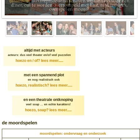
nietsvermoedend schoven wij aan tafel voor een
gastenboek
diner, om te worden overrompeld met haat, nijd, intriges,
overspel en moord!
altijd met acteurs
acteurs: dus veel theater en/of veel puzzelen
hoezo en / of?
lees meer.....
met een spannend plot
en nog realistisch ook
hoezo, realistisch?
lees meer.....
en een theatrale ontknoping
veel soap ... en echte karakters!
hoezo, soap?
lees meer.....
de moordspelen
moordspelen: ondervraag en onderzoek