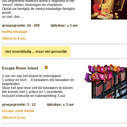
Als beginnend maffioos wordt u opgeleid in het
‘eervol’ stelen, bedreigen en chanteren.
Opdat
uw
famiglia de meest misdadige famiglia
wordt...
zo niet, dan....
groepsgrootte: 24 - 200 tijdsduur: ± 3 uur
maffia misdaad
offerte in 9 sec
niet moorddadig ... maar wel gevaarlijk
Escape Room Island
2 uur om van het eiland te ontsnappen
1 acteur en toch ... 8 bewakers die bewaken èn
begeleiden
Stuur het spel door zelf de bewakers te kiezen.
We komen met 1 acteur en 1 assistente.
Inclusief instructie en nabespreking 3 uur.
groepsgrootte: 3 - 12 tijdsduur: ± 3 uur
escape room island
offerte in 9 sec