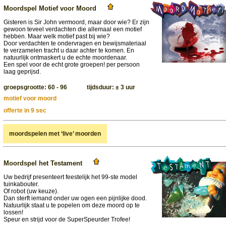
Moordspel Motief voor Moord
Gisteren is Sir John vermoord, maar door wie? Er zijn
gewoon teveel verdachten die allemaal een motief
hebben. Maar welk motief past bij wie?
Door verdachten te ondervragen en bewijsmateriaal
te verzamelen tracht u daar achter te komen. En
natuurlijk ontmaskert u de echte moordenaar.
Een spel voor de echt grote groepen! per persoon
laag geprijsd.
groepsgrootte: 60 - 96 tijdsduur: ± 3 uur
motief voor moord
offerte in 9 sec
moordspelen met ‘live’ moorden
Moordspel het Testament
Uw bedrijf presenteert feestelijk het 99-ste model
tuinkabouter.
Of robot (uw keuze).
Dan sterft iemand onder uw ogen een pijnlijke dood.
Natuurlijk staat u te popelen om deze moord op te
lossen!
Speur en strijd voor de SuperSpeurder Trofee!