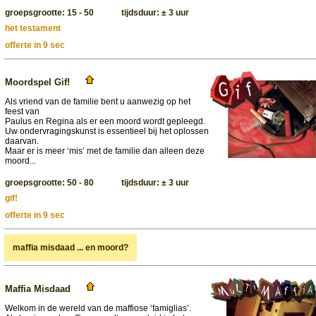
groepsgrootte: 15 - 50 tijdsduur: ± 3 uur
het testament
offerte in 9 sec
Moordspel Gif!
Als vriend van de familie bent u aanwezig op het
feest van
Paulus en Regina als er een moord wordt gepleegd.
Uw ondervragingskunst is essentieel bij het oplossen
daarvan.
Maar er is meer ‘mis’ met de familie dan alleen deze
moord...
groepsgrootte: 50 - 80 tijdsduur: ± 3 uur
gif!
offerte in 9 sec
maffia misdaad ... en moord?
Maffia Misdaad
Welkom in de wereld van de maffiose ‘famiglias’.