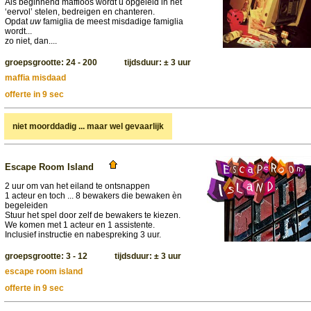
Als beginnend maffioos wordt u opgeleid in het
‘eervol’ stelen, bedreigen en chanteren.
Opdat
uw
famiglia de meest misdadige famiglia
wordt...
zo niet, dan....
groepsgrootte: 24 - 200 tijdsduur: ± 3 uur
maffia misdaad
offerte in 9 sec
niet moorddadig ... maar wel gevaarlijk
Escape Room Island
2 uur om van het eiland te ontsnappen
1 acteur en toch ... 8 bewakers die bewaken èn
begeleiden
Stuur het spel door zelf de bewakers te kiezen.
We komen met 1 acteur en 1 assistente.
Inclusief instructie en nabespreking 3 uur.
groepsgrootte: 3 - 12 tijdsduur: ± 3 uur
escape room island
offerte in 9 sec