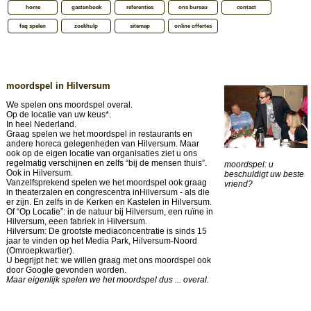
home
gastenboek
referenties
ons bureau
contact
faq spelen
zoekhulp
sitemap
online offertes
moordspel in Hilversum
We spelen ons moordspel overal.
Op de locatie van uw keus*.
In heel Nederland.
Graag spelen we het moordspel in restaurants en
andere horeca gelegenheden van Hilversum. Maar
ook op de eigen locatie van organisaties ziet u ons
regelmatig verschijnen en zelfs “bij de mensen thuis”.
moordspel: u
Ook in Hilversum.
beschuldigt uw beste
Vanzelfsprekend spelen we het moordspel ook graag
vriend?
in theaterzalen en congrescentra inHilversum - als die
er zijn. En zelfs in de Kerken en Kastelen in Hilversum.
Of “Op Locatie”: in de natuur bij Hilversum, een ruïne in
Hilversum, eeen fabriek in Hilversum.
Hilversum: De grootste mediaconcentratie is sinds 15
jaar te vinden op het Media Park, Hilversum-Noord
(Omroepkwartier).
U begrijpt het: we willen graag met ons moordspel ook
door Google gevonden worden.
Maar eigenlijk spelen we het moordspel dus ... overal.