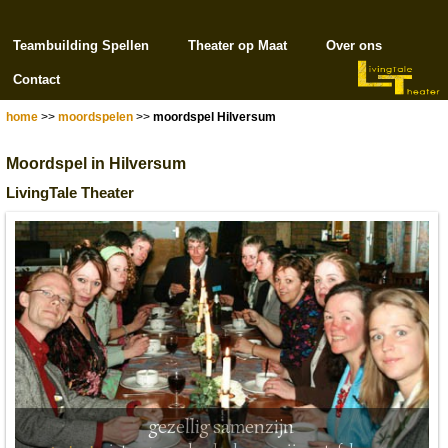
Teambuilding Spellen
Theater op Maat
Over ons
Contact
home
>>
moordspelen
>>
moordspel Hilversum
Moordspel in Hilversum
LivingTale Theater
gezellig samenzijn