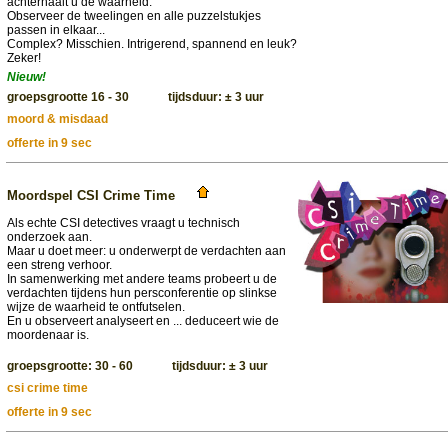
achterhaalt u de waarheid.
Observeer de tweelingen en alle puzzelstukjes
passen in elkaar...
Complex? Misschien. Intrigerend, spannend en leuk?
Zeker!
Nieuw!
groepsgrootte 16 - 30 tijdsduur: ± 3 uur
moord & misdaad
offerte in 9 sec
Moordspel CSI Crime Time
Als echte CSI detectives vraagt u technisch
onderzoek aan.
Maar u doet meer: u onderwerpt de verdachten aan
een streng verhoor.
In samenwerking met andere teams probeert u de
verdachten tijdens hun persconferentie op slinkse
wijze de waarheid te ontfutselen.
En u observeert analyseert en ... deduceert wie de
moordenaar is.
groepsgrootte: 30 - 60 tijdsduur: ± 3 uur
csi crime time
offerte in 9 sec