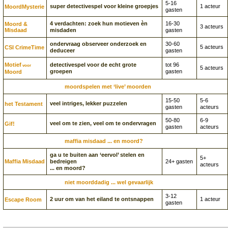
5-16
super detectivespel voor kleine groepjes
1 acteur
Moord­Mysterie
gasten
4 verdachten: zoek hun motieven èn
16-30
Moord &
3 acteurs
Misdaad
misdaden
gasten
ondervraag observeer onderzoek en
30-60
5 acteurs
CSI CrimeTime
deduceer
gasten
Motief
detectivespel voor de echt grote
tot 96
voor
5 acteurs
groepen
gasten
Moord
moordspelen met ‘live’ moorden
15-50
5-6
veel intriges, lekker puzzelen
het Testament
gasten
acteurs
50-80
6-9
veel om te zien, veel om te ondervragen
Gif!
gasten
acteurs
maffia misdaad ... en moord?
ga u te buiten aan ‘eervol’ stelen en
5+
Maffia Misdaad
bedreigen
24+ gasten
acteurs
... en moord?
niet moorddadig ... wel gevaarlijk
3-12
2 uur om van het eiland te ontsnappen
1 acteur
Escape Room
gasten