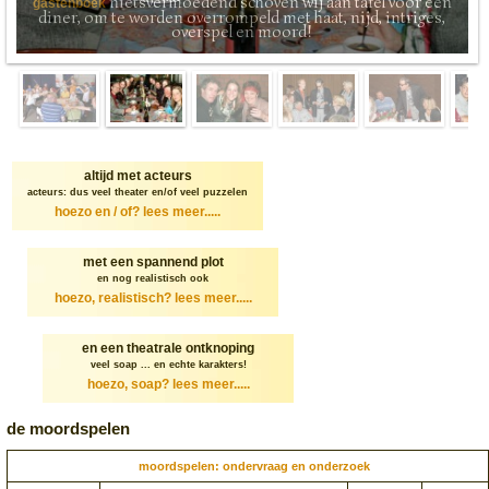
nietsvermoedend schoven wij aan tafel voor een
gastenboek
diner, om te worden overrompeld met haat, nijd, intriges,
overspel en moord!
altijd met acteurs
acteurs: dus veel theater en/of veel puzzelen
hoezo en / of?
lees meer.....
met een spannend plot
en nog realistisch ook
hoezo, realistisch?
lees meer.....
en een theatrale ontknoping
veel soap ... en echte karakters!
hoezo, soap?
lees meer.....
de moordspelen
moordspelen: ondervraag en onderzoek