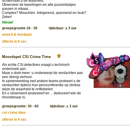
achterhaalt u de waarheid.
Observeer de tweelingen en alle puzzelstukjes
passen in elkaar...
Complex? Misschien. Intrigerend, spannend en leuk?
Zeker!
Nieuw!
groepsgrootte 16 - 30 tijdsduur: ± 3 uur
moord & misdaad
offerte in 9 sec
Moordspel CSI Crime Time
Als echte CSI detectives vraagt u technisch
onderzoek aan.
Maar u doet meer: u onderwerpt de verdachten aan
een streng verhoor.
In samenwerking met andere teams probeert u de
verdachten tijdens hun persconferentie op slinkse
wijze de waarheid te ontfutselen.
En u observeert analyseert en ... deduceert wie de
moordenaar is.
groepsgrootte: 30 - 60 tijdsduur: ± 3 uur
csi crime time
offerte in 9 sec