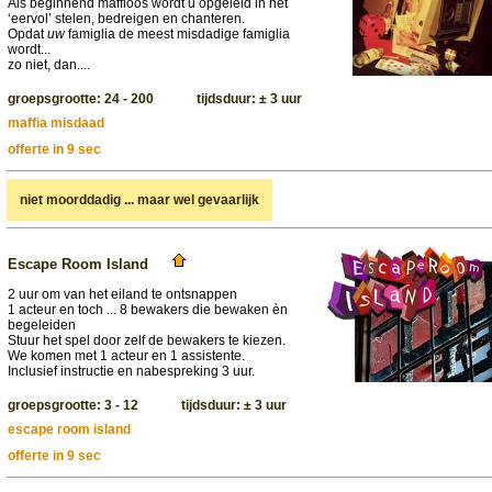
Als beginnend maffioos wordt u opgeleid in het
‘eervol’ stelen, bedreigen en chanteren.
Opdat
uw
famiglia de meest misdadige famiglia
wordt...
zo niet, dan....
groepsgrootte: 24 - 200 tijdsduur: ± 3 uur
maffia misdaad
offerte in 9 sec
niet moorddadig ... maar wel gevaarlijk
Escape Room Island
2 uur om van het eiland te ontsnappen
1 acteur en toch ... 8 bewakers die bewaken èn
begeleiden
Stuur het spel door zelf de bewakers te kiezen.
We komen met 1 acteur en 1 assistente.
Inclusief instructie en nabespreking 3 uur.
groepsgrootte: 3 - 12 tijdsduur: ± 3 uur
escape room island
offerte in 9 sec