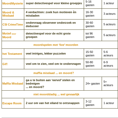
5-16
super detectivespel voor kleine groepjes
1 acteur
Moord­Mysterie
gasten
4 verdachten: zoek hun motieven èn
16-30
Moord &
3 acteurs
Misdaad
misdaden
gasten
ondervraag observeer onderzoek en
30-60
5 acteurs
CSI CrimeTime
deduceer
gasten
Motief
detectivespel voor de echt grote
tot 96
voor
5 acteurs
groepen
gasten
Moord
moordspelen met ‘live’ moorden
15-50
5-6
veel intriges, lekker puzzelen
het Testament
gasten
acteurs
50-80
6-9
veel om te zien, veel om te ondervragen
Gif!
gasten
acteurs
maffia misdaad ... en moord?
ga u te buiten aan ‘eervol’ stelen en
5+
Maffia Misdaad
bedreigen
24+ gasten
acteurs
... en moord?
niet moorddadig ... wel gevaarlijk
3-12
2 uur om van het eiland te ontsnappen
1 acteur
Escape Room
gasten