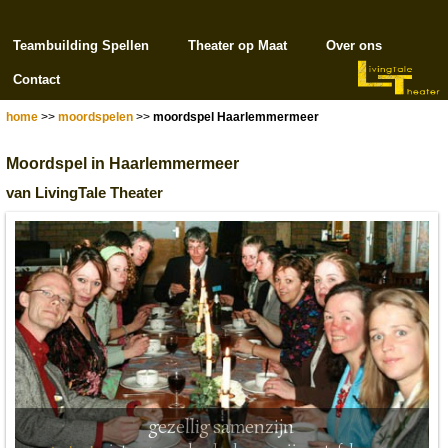
Teambuilding Spellen
Theater op Maat
Over ons
Contact
home
>>
moordspelen
>>
moordspel Haarlemmermeer
Moordspel in Haarlemmermeer
van LivingTale Theater
gezellig samenzijn