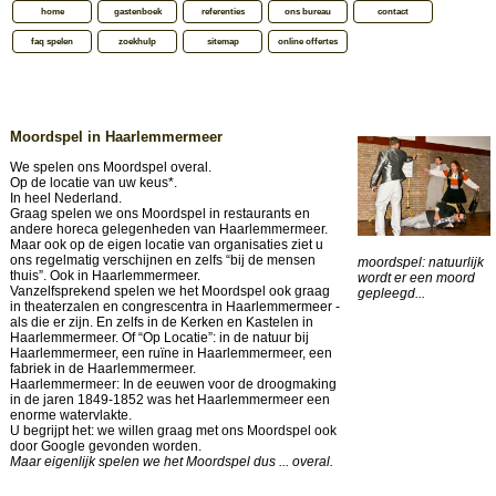
home
gastenboek
referenties
ons bureau
contact
faq spelen
zoekhulp
sitemap
online offertes
Moordspel in Haarlemmermeer
We spelen ons Moordspel overal.
Op de locatie van uw keus*.
In heel Nederland.
Graag spelen we ons Moordspel in restaurants en
andere horeca gelegenheden van Haarlemmermeer.
Maar ook op de eigen locatie van organisaties ziet u
ons regelmatig verschijnen en zelfs “bij de mensen
moordspel: natuurlijk
thuis”. Ook in Haarlemmermeer.
wordt er een moord
Vanzelfsprekend spelen we het Moordspel ook graag
gepleegd...
in theaterzalen en congrescentra in Haarlemmermeer -
als die er zijn. En zelfs in de Kerken en Kastelen in
Haarlemmermeer. Of “Op Locatie”: in de natuur bij
Haarlemmermeer, een ruïne in Haarlemmermeer, een
fabriek in de Haarlemmermeer.
Haarlemmermeer: In de eeuwen voor de droogmaking
in de jaren 1849-1852 was het Haarlemmermeer een
enorme watervlakte.
U begrijpt het: we willen graag met ons Moordspel ook
door Google gevonden worden.
Maar eigenlijk spelen we het Moordspel dus ... overal.