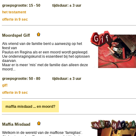
groepsgrootte: 15 - 50 tijdsduur: ± 3 uur
het testament
offerte in 9 sec
Moordspel Gif!
Als vriend van de familie bent u aanwezig op het
feest van
Paulus en Regina als er een moord wordt gepleegd.
Uw ondervragingskunst is essentieel bij het oplossen
daarvan.
Maar er is meer ‘mis’ met de familie dan alleen deze
moord...
groepsgrootte: 50 - 80 tijdsduur: ± 3 uur
gif!
offerte in 9 sec
maffia misdaad ... en moord?
Maffia Misdaad
Welkom in de wereld van de maffiose ‘famiglias’.