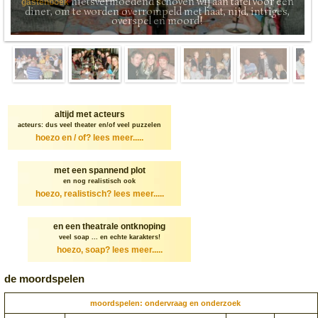
nietsvermoedend schoven wij aan tafel voor een
gastenboek
diner, om te worden overrompeld met haat, nijd, intriges,
overspel en moord!
altijd met acteurs
acteurs: dus veel theater en/of veel puzzelen
hoezo en / of?
lees meer.....
met een spannend plot
en nog realistisch ook
hoezo, realistisch?
lees meer.....
en een theatrale ontknoping
veel soap ... en echte karakters!
hoezo, soap?
lees meer.....
de moordspelen
moordspelen: ondervraag en onderzoek