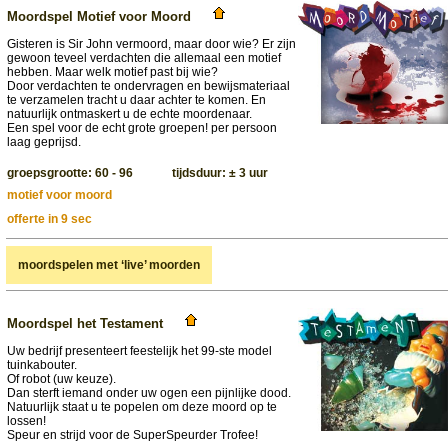
Moordspel Motief voor Moord
Gisteren is Sir John vermoord, maar door wie? Er zijn
gewoon teveel verdachten die allemaal een motief
hebben. Maar welk motief past bij wie?
Door verdachten te ondervragen en bewijsmateriaal
te verzamelen tracht u daar achter te komen. En
natuurlijk ontmaskert u de echte moordenaar.
Een spel voor de echt grote groepen! per persoon
laag geprijsd.
groepsgrootte: 60 - 96 tijdsduur: ± 3 uur
motief voor moord
offerte in 9 sec
moordspelen met ‘live’ moorden
Moordspel het Testament
Uw bedrijf presenteert feestelijk het 99-ste model
tuinkabouter.
Of robot (uw keuze).
Dan sterft iemand onder uw ogen een pijnlijke dood.
Natuurlijk staat u te popelen om deze moord op te
lossen!
Speur en strijd voor de SuperSpeurder Trofee!