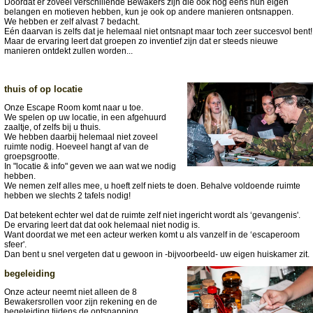
Doordat er zoveel verschillende Bewakers zijn die ook nog eens hun eigen
belangen en motieven hebben, kun je ook op andere manieren ontsnappen.
We hebben er zelf alvast 7 bedacht.
Eén daarvan is zelfs dat je helemaal niet ontsnapt maar toch zeer succesvol bent!
Maar de ervaring leert dat groepen zo inventief zijn dat er steeds nieuwe
manieren ontdekt zullen worden...
thuis of op locatie
Onze Escape Room komt naar u toe.
We spelen op uw locatie, in een afgehuurd
zaaltje, of zelfs bij u thuis.
We hebben daarbij helemaal niet zoveel
ruimte nodig. Hoeveel hangt af van de
groepsgrootte.
In "locatie & info" geven we aan wat we nodig
hebben.
We nemen zelf alles mee, u hoeft zelf niets te doen. Behalve voldoende ruimte
hebben we slechts 2 tafels nodig!
Dat betekent echter wel dat de ruimte zelf niet ingericht wordt als ‘gevangenis'.
De ervaring leert dat dat ook helemaal niet nodig is.
Want doordat we met een acteur werken komt u als vanzelf in de ‘escaperoom
sfeer'.
Dan bent u snel vergeten dat u gewoon in -bijvoorbeeld- uw eigen huiskamer zit.
begeleiding
Onze acteur neemt niet alleen de 8
Bewakersrollen voor zijn rekening en de
begeleiding tijdens de ontsnapping.