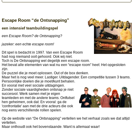
Escape Room “de Ontsnapping”
een intensief teambuildingspel
een Escape Room? de Ontsnapping?
jazeker: een echte escape room!
Dit spel is bedacht in 1997. Van een Escape Room
had nog niemand ooit gehoord. Ook wij niet.
Toch is De Ontsnapping wel degelijk een escape room.
Het bevat alle elementen van wat nu een “escape room” heet: Het opgesloten
zijn.
De puzzel die je moet oplossen. Out of de box denken.
Maar het is nog veel meer. Lastiger. Uitdagender. Een competitie tussen 3 teams.
Persoonlijke doelen die je moet/kunt behalen.
En vooral met veel sociale uitdagingen.
Zonder sociale vaardigheden ontsnap je niet
succesvol. Werk samen met je eigen
teamleden en met de andere teams. Ontfutsel
hen geheimen, ook dat. En vooral: ga de
'confrontatie' aan met de drie acteurs die ook
nog eens verschillende rollen spelen.
Op de website van “De Ontsnapping” vertellen we het verhaal zoals we dat altijd
vertellen.
Maar onthoudt ook het bovenstaande. Want is allemaal waar!