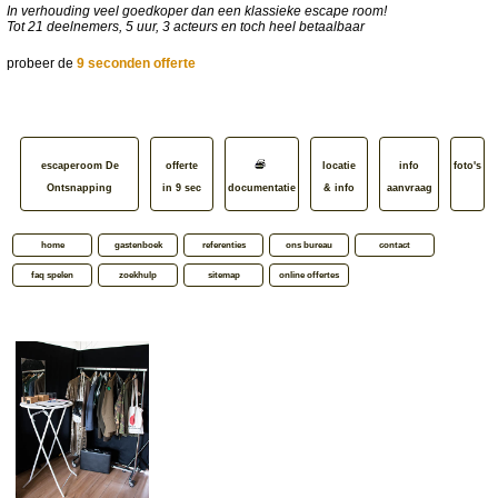
In verhouding veel goedkoper dan een klassieke escape room!
Tot 21 deelnemers, 5 uur, 3 acteurs en toch heel betaalbaar
probeer de
9 seconden offerte
escaperoom De
offerte
locatie
info
foto's
Ontsnapping
in 9 sec
documentatie
& info
aanvraag
home
gastenboek
referenties
ons bureau
contact
faq spelen
zoekhulp
sitemap
online offertes