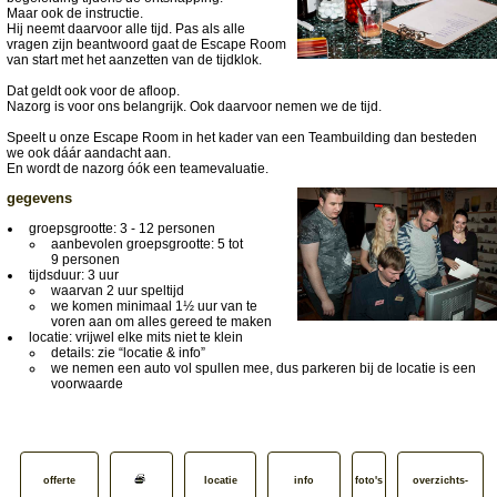
Maar ook de instructie.
Hij neemt daarvoor alle tijd. Pas als alle
vragen zijn beantwoord gaat de Escape Room
van start met het aanzetten van de tijdklok.
Dat geldt ook voor de afloop.
Nazorg is voor ons belangrijk. Ook daarvoor nemen we de tijd.
Speelt u onze Escape Room in het kader van een Teambuilding dan besteden
we ook dáár aandacht aan.
En wordt de nazorg óók een teamevaluatie.
gegevens
groepsgrootte: 3 - 12 personen
aanbevolen groepsgrootte: 5 tot
9 personen
tijdsduur: 3 uur
waarvan 2 uur speltijd
we komen minimaal 1½ uur van te
voren aan om alles gereed te maken
locatie: vrijwel elke mits niet te klein
details: zie “locatie & info”
we nemen een auto vol spullen mee, dus parkeren bij de locatie is een
voorwaarde
offerte
locatie
info
foto's
overzichts­