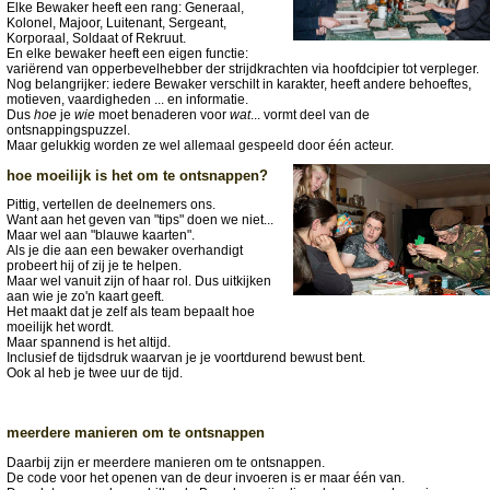
Elke Bewaker heeft een rang: Generaal,
Kolonel, Majoor, Luitenant, Sergeant,
Korporaal, Soldaat of Rekruut.
En elke bewaker heeft een eigen functie:
variërend van opperbevelhebber der strijdkrachten via hoofdcipier tot verpleger.
Nog belangrijker: iedere Bewaker verschilt in karakter, heeft andere behoeftes,
motieven, vaardigheden ... en informatie.
Dus
hoe
je
wie
moet benaderen voor
wat
... vormt deel van de
ontsnappingspuzzel.
Maar gelukkig worden ze wel allemaal gespeeld door één acteur.
hoe moeilijk is het om te ontsnappen?
Pittig, vertellen de deelnemers ons.
Want aan het geven van "tips" doen we niet...
Maar wel aan "blauwe kaarten".
Als je die aan een bewaker overhandigt
probeert hij of zij je te helpen.
Maar wel vanuit zijn of haar rol. Dus uitkijken
aan wie je zo'n kaart geeft.
Het maakt dat je zelf als team bepaalt hoe
moeilijk het wordt.
Maar spannend is het altijd.
Inclusief de tijdsdruk waarvan je je voortdurend bewust bent.
Ook al heb je twee uur de tijd.
meerdere manieren om te ontsnappen
Daarbij zijn er meerdere manieren om te ontsnappen.
De code voor het openen van de deur invoeren is er maar één van.