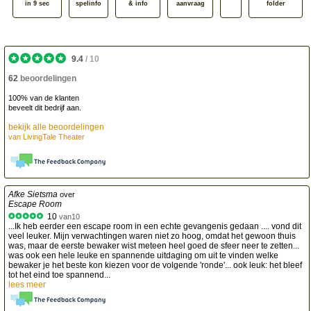
in 9 sec
spelinfo
& info
aanvraag
folder
9.4
/
10
62
beoordelingen
100% van de klanten
beveelt dit bedrijf aan.
bekijk alle beoordelingen
van
LivingTale Theater
Afke Sietsma
over
Escape Room
10
van
10
...Ik heb eerder een escape room in een echte gevangenis gedaan .... vond dit
veel leuker. Mijn verwachtingen waren niet zo hoog, omdat het gewoon thuis
was, maar de eerste bewaker wist meteen heel goed de sfeer neer te zetten...
was ook een hele leuke en spannende uitdaging om uit te vinden welke
bewaker je het beste kon kiezen voor de volgende 'ronde'... ook leuk: het bleef
tot het eind toe spannend...
lees meer