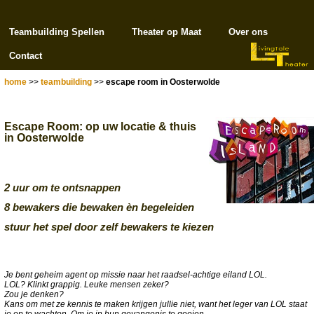
Teambuilding Spellen
Theater op Maat
Over ons
Contact
home
>>
teambuilding
>>
escape room in Oosterwolde
Escape Room: op uw locatie & thuis
in Oosterwolde
2 uur om te ontsnappen
8 bewakers die bewaken èn begeleiden
stuur het spel door zelf bewakers te kiezen
Je bent geheim agent op missie naar het raadsel-achtige eiland LOL.
LOL? Klinkt grappig. Leuke mensen zeker?
Zou je denken?
Kans om met ze kennis te maken krijgen jullie niet, want het leger van LOL staat