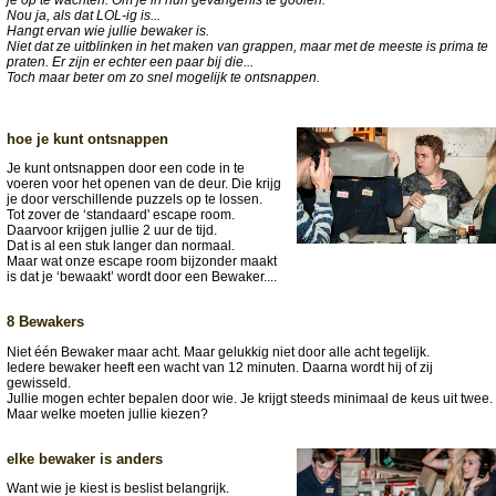
je op te wachten. Om je in hun gevangenis te gooien.
Nou ja, als dat LOL-ig is...
Hangt ervan wie jullie bewaker is.
Niet dat ze uitblinken in het maken van grappen, maar met de meeste is prima te
praten. Er zijn er echter een paar bij die...
Toch maar beter om zo snel mogelijk te ontsnappen.
hoe je kunt ontsnappen
Je kunt ontsnappen door een code in te
voeren voor het openen van de deur. Die krijg
je door verschillende puzzels op te lossen.
Tot zover de ‘standaard' escape room.
Daarvoor krijgen jullie 2 uur de tijd.
Dat is al een stuk langer dan normaal.
Maar wat onze escape room bijzonder maakt
is dat je ‘bewaakt’ wordt door een Bewaker....
8 Bewakers
Niet één Bewaker maar acht. Maar gelukkig niet door alle acht tegelijk.
Iedere bewaker heeft een wacht van 12 minuten. Daarna wordt hij of zij
gewisseld.
Jullie mogen echter bepalen door wie. Je krijgt steeds minimaal de keus uit twee.
Maar welke moeten jullie kiezen?
elke bewaker is anders
Want wie je kiest is beslist belangrijk.