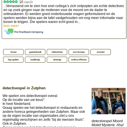
10
van
10
...Verrassend om te zien hoe snel collega’s zich ontpopten als echte detectives
en op zoek gingen naar de motieven voor de moord om de dader te
ontmaskeren. Er werden goed onderbouwde vragen geformuleerd en de
spelers werden bijna aan de tafel vastgehouden om nog meer informatie naar
boven te krijgen. Die spelers waren echt goed in...
lees meer
home
gastenboek
referenties
ons bureau
contact
faq spelen
zoekhulp
sitemap
online offertes
detectivespel in Zutphen
We spelen ons detectivespel overal.
Op de locatie van uw keus*.
In heel Nederland.
Graag spelen we het detectivespel in restaurants en
andere horeca gelegenheden van Zutphen. Maar ook
op de eigen locatie van organisaties ziet u ons
regelmatig verschijnen en zelfs “bij de mensen thuis”.
detectivespel Moord
Ook in Zutphen.
Motief Mysterie: Aha!