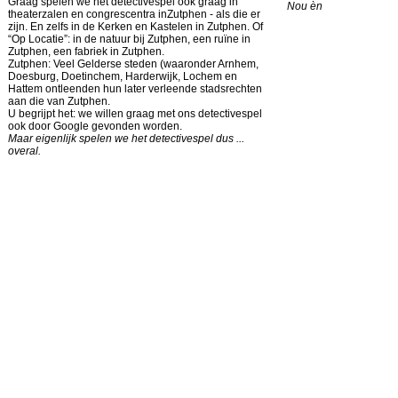
Graag spelen we het detectivespel ook graag in
Nou èn
theaterzalen en congrescentra inZutphen - als die er
zijn. En zelfs in de Kerken en Kastelen in Zutphen. Of
“Op Locatie”: in de natuur bij Zutphen, een ruïne in
Zutphen, een fabriek in Zutphen.
Zutphen: Veel Gelderse steden (waaronder Arnhem,
Doesburg, Doetinchem, Harderwijk, Lochem en
Hattem ontleenden hun later verleende stadsrechten
aan die van Zutphen.
U begrijpt het: we willen graag met ons detectivespel
ook door Google gevonden worden.
Maar eigenlijk spelen we het detectivespel dus ...
overal.