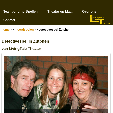
Teambuilding Spellen
Theater op Maat
Over ons
Contact
home
>>
moordspelen
>>
detectivespel Zutphen
Detectivespel in Zutphen
van LivingTale Theater