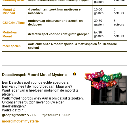
Moord­Mysterie
gasten
4 verdachten: zoek hun motieven èn
16-30
3
Moord &
Misdaad
misdaden
gasten
acteurs
ondervraag observeer onderzoek en
30-60
5
CSI CrimeTime
deduceer
gasten
acteurs
Motief
tot 96
5
voor
detectivespel voor de echt grote groepen
gasten
acteurs
Moord
ook leuk: onze 6 moordspelen, 4 maffiaspelen èn 18 andere
meer spelen
spelen!
Detectivespel: Moord Motief Mysterie
Een Detectivespel voor de echte speurders.
Eén van u heeft de moord begaan. Maar wie?
Want ieder van u heeft een motief om de moord te
plegen.
Welk motief hoort bij wie? Aan u om dat uit te zoeken.
Of concentreert u zich liever op uw eigen
doelstellingen?
Welke dat zijn...
groepsgrootte: 5 - 16 tijdsduur: ± 3 uur
moord motief mysterie