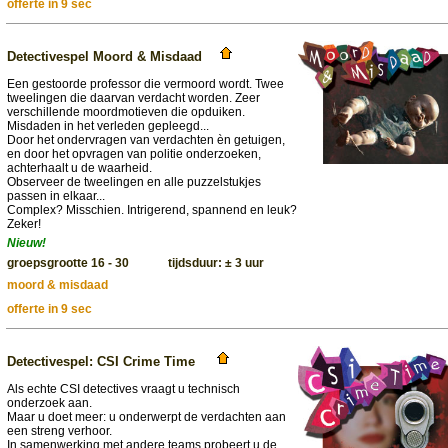
offerte in 9 sec
Detectivespel Moord & Misdaad
Een gestoorde professor die vermoord wordt. Twee
tweelingen die daarvan verdacht worden. Zeer
verschillende moordmotieven die opduiken.
Misdaden in het verleden gepleegd...
Door het ondervragen van verdachten èn getuigen,
en door het opvragen van politie onderzoeken,
achterhaalt u de waarheid.
Observeer de tweelingen en alle puzzelstukjes
passen in elkaar...
Complex? Misschien. Intrigerend, spannend en leuk?
Zeker!
Nieuw!
groepsgrootte 16 - 30 tijdsduur: ± 3 uur
moord & misdaad
offerte in 9 sec
Detectivespel: CSI Crime Time
Als echte CSI detectives vraagt u technisch
onderzoek aan.
Maar u doet meer: u onderwerpt de verdachten aan
een streng verhoor.
In samenwerking met andere teams probeert u de