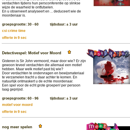
verdachten tijdens hun persconferentie op slinkse
wijze de waarheid te ontfutselen.
En u observeert analyseert en ... deduceert wie de
moordenaar is.
groepsgrootte: 30 - 60 tijdsduur: ± 3 uur
csi crime time
offerte in 9 sec
Detectivespel: Motief voor Moord
Gisteren is Sir John vermoord, maar door wie? Er zijn
gewoon teveel verdachten die allemaal een motief
hebben. Maar welk motief past bij wie?
Door verdachten te ondervragen en bewijsmateriaal
te verzamelen tracht u daar achter te komen. En
natuurlijk ontmaskert u de echte moordenaar.
Een spel voor de echt grote groepen! per persoon
laag geprijsd.
groepsgrootte: 60 - 96 tijdsduur: ± 3 uur
motief voor moord
offerte in 9 sec
nog meer spelen