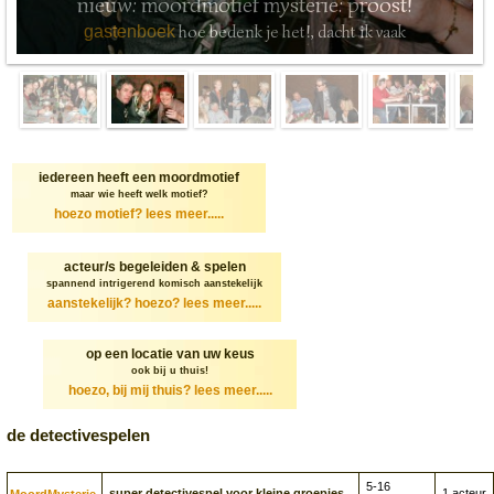
nieuw: moordmotief mysterie: proost!
hoe bedenk je het!, dacht ik vaak
gastenboek
iedereen heeft een moordmotief
maar wie heeft welk motief?
hoezo motief?
lees meer.....
acteur/s begeleiden & spelen
spannend intrigerend komisch aanstekelijk
aanstekelijk? hoezo?
lees meer.....
op een locatie van uw keus
ook bij u thuis!
hoezo, bij mij thuis?
lees meer.....
de detectivespelen
5-16
super detectivespel voor kleine groepjes
1 acteur