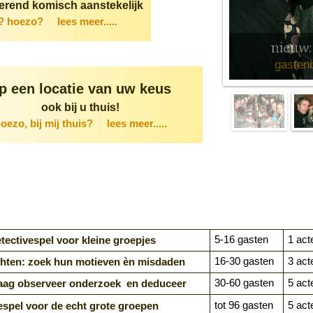
erend komisch aanstekelijk
k? hoezo?
lees meer.....
nieuw:
gasten
p een locatie van uw keus
ook bij u thuis!
oezo, bij mij thuis?
lees meer.....
5-16 gasten
1 act
tectivespel voor kleine groepjes
16-30 gasten
3 act
chten: zoek hun motieven èn misdaden
30-60 gasten
5 act
aag observeer onderzoek en deduceer
tot 96 gasten
5 act
espel voor de echt grote groepen