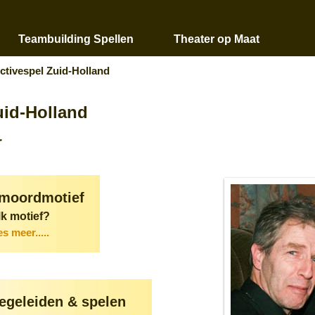
Teambuilding Spellen
Theater op Maat
ctivespel Zuid-Holland
uid-Holland
r
 moordmotief
lk motief?
es meer.....
begeleiden & spelen