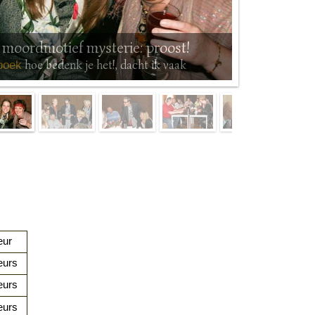
 moordmotief mysterie: proost!
hoe bedenk je het!, dacht ik vaak
boek
eur
eurs
eurs
eurs