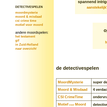
spannend intrig
DETECTIVESPELEN
aanstekelij
moordmysterie
moord & misdaad
csi crime time
motief voor moord
o
andere moordspelen:
het testament
gif
h
in Zuid-Holland
naar overzicht
de detectivespelen
Moord­Mysterie
super de
Moord & Misdaad
4 verda
CSI CrimeTime
ondervr
Motief
Moord
detectiv
voor