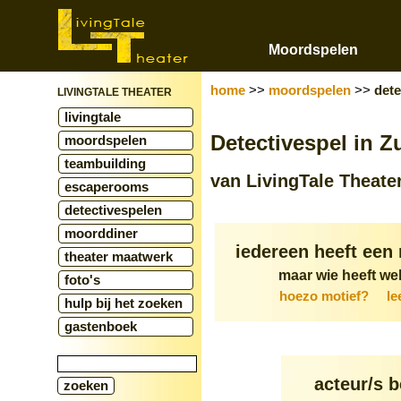
Moordspelen
home
>>
moordspelen
>>
dete
LIVINGTALE THEATER
livingtale
Detectivespel in Z
moordspelen
teambuilding
van LivingTale Theate
escaperooms
detectivespelen
moorddiner
iedereen heeft een
theater maatwerk
maar wie heeft we
foto's
hoezo motief?
le
hulp bij het zoeken
gastenboek
acteur/s 