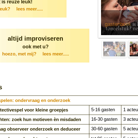
 is reuze leuk!
leuk?
lees meer.....
is 
gastenboek
toneelstuk? nee,
altijd improviseren
ook met u?
hoezo, met mij?
lees meer.....
s
pelen: ondervraag en onderzoek
5-16 gasten
1 acteu
tectivespel voor kleine groepjes
16-30 gasten
3 acteu
hten: zoek hun motieven èn misdaden
30-60 gasten
5 acteu
aag observeer onderzoek en deduceer