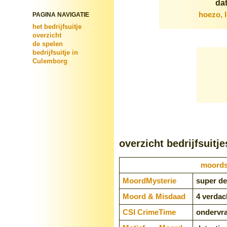
dat
hoezo, 
PAGINA NAVIGATIE
het bedrijfsuitje
overzicht
de spelen
bedrijfsuitje in
Culemborg
overzicht bedrijfsuitje
moords
Moord­Mysterie
super de
Moord & Misdaad
4 verdac
CSI CrimeTime
ondervr