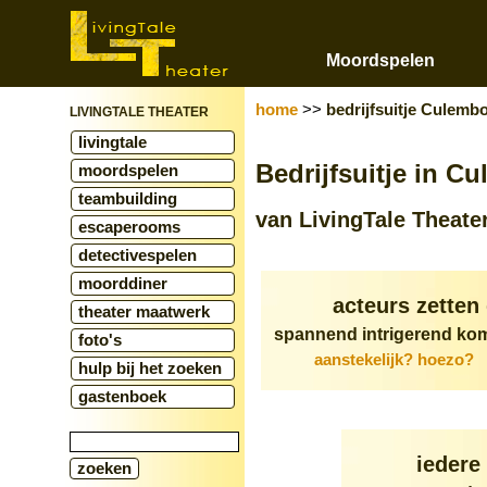
Moordspelen
home
>>
bedrijfsuitje Culemb
LIVINGTALE THEATER
livingtale
Bedrijfsuitje in C
moordspelen
teambuilding
van LivingTale Theate
escaperooms
detectivespelen
moorddiner
acteurs zetten
theater maatwerk
spannend intrigerend kom
foto's
aanstekelijk? hoezo?
hulp bij het zoeken
gastenboek
iedere 