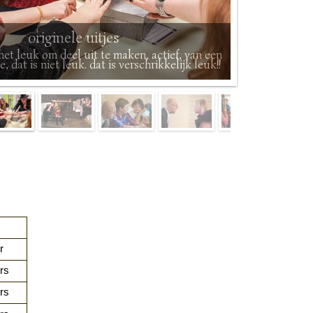
originele uitjes
het leuk om deel uit te maken, actief, van een
 dat is niet leuk. dat is verschrikkelijk leuk!!
r
rs
rs