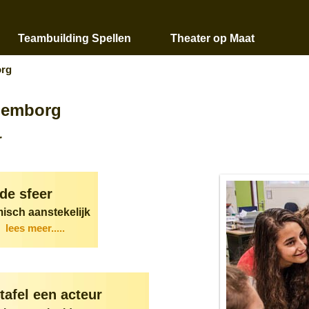
Teambuilding Spellen
Theater op Maat
org
ulemborg
r
 de sfeer
isch aanstekelijk
lees meer.....
tafel een acteur