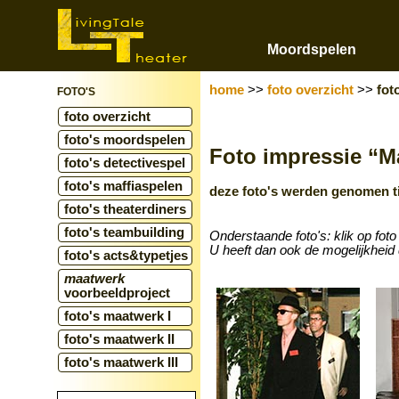
Moordspelen
home
>>
foto overzicht
>>
fot
FOTO'S
foto overzicht
foto's moordspelen
Foto impressie “Ma
foto's detectivespel
foto's maffiaspelen
deze foto's werden genomen ti
foto's theaterdiners
foto's teambuilding
Onderstaande foto's: klik op foto
U heeft dan ook de mogelijkheid 
foto's acts&typetjes
maatwerk
voorbeeldproject
foto's maatwerk I
foto's maatwerk II
foto's maatwerk III