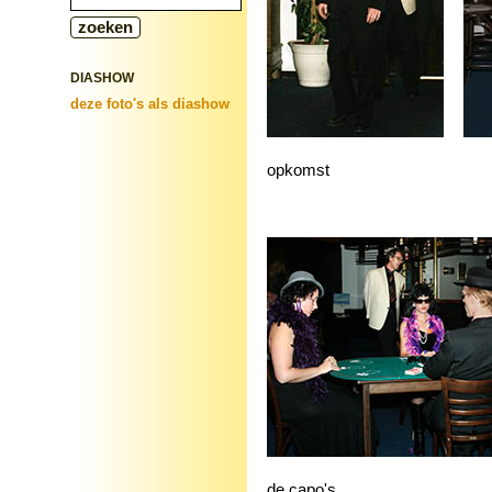
DIASHOW
deze foto's als diashow
opkomst
de capo's